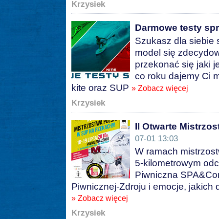
Krzysiek
Darmowe testy spr
Szukasz dla siebie s
model się zdecydow
przekonać się jaki 
co roku dajemy Ci m
kite oraz SUP
» Zobacz więcej
Krzysiek
II Otwarte Mistrz
07-01 13:03
W ramach mistrzost
5-kilometrowym odci
Piwniczna SPA&Con
Piwnicznej-Zdroju i emocje, jakich 
» Zobacz więcej
Krzysiek