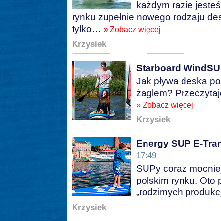
każdym razie jeste
rynku zupełnie nowego rodzaju des
tylko…
» Zobacz więcej
Krzysiek
Starboard WindSUP 1
Jak pływa deska p
żaglem? Przeczytajc
» Zobacz więcej
Krzysiek
Energy SUP E-Trans
17:49
SUPy coraz mocniej
polskim rynku. Oto 
„rodzimych produkcji
Krzysiek