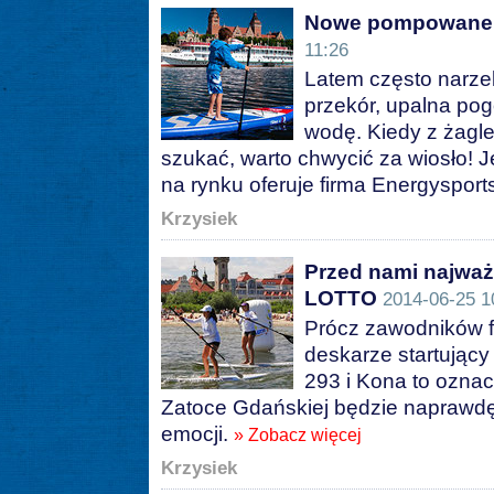
Nowe pompowane 
11:26
Latem często narzek
przekór, upalna po
wodę. Kiedy z żagl
szukać, warto chwycić za wiosło!
na rynku oferuje firma Energysport
Krzysiek
Przed nami najważ
LOTTO
2014-06-25 1
Prócz zawodników f
deskarze startując
293 i Kona to ozna
Zatoce Gdańskiej będzie naprawdę t
emocji.
» Zobacz więcej
Krzysiek