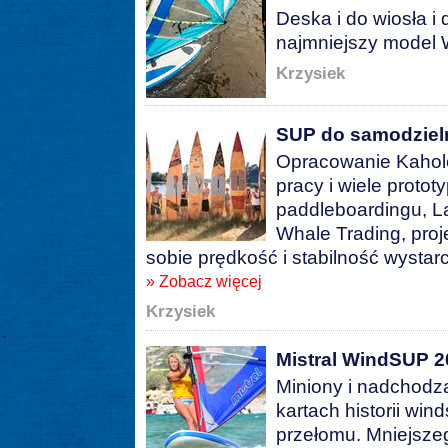
Deska i do wiosła i 
najmniejszy model
Krzysiek
SUP do samodziel
Opracowanie Kaholo
pracy i wiele proto
paddleboardingu, La
Whale Trading, proje
sobie prędkość i stabilność wyst
» Zobacz więcej
Krzysiek
Mistral WindSUP 2
Miniony i nadchodz
kartach historii wi
przełomu. Mniejsze