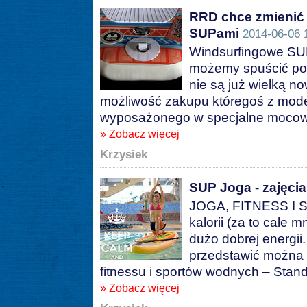
RRD chce zmienić
SUPami
2014-06-06 
Windsurfingowe SUP
możemy spuścić pow
nie są już wielką 
możliwość zakupu któregoś z mode
wyposażonego w specjalne mocowan
» Zobacz więcej
Krzysiek
SUP Joga - zajęci
JOGA, FITNESS I SUP
kalorii (za to całe
dużo dobrej energii
przedstawić można 
fitnessu i sportów wodnych – Stan
» Zobacz więcej