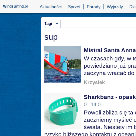
Windsurfing.pl
Aktualności
Sprzęt
Porady
Wyjazdy
Dla
Tagi
sup
Mistral Santa Anna 
W czasach gdy, w t
powiedziano już pr
zaczyna wracać do 
Krzysiek
Sharkbanz - opask
01 14:01
Powoli zbliża się ta
zaczniemy myśleć o 
świata. Niestety im 
ryzyko bliższego kontaktu z oceani