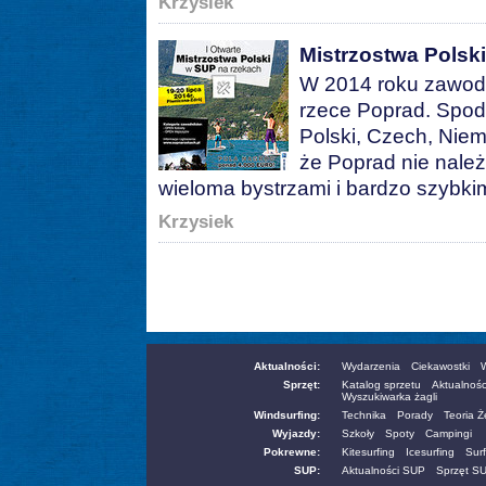
Krzysiek
Mistrzostwa Polsk
W 2014 roku zawody
rzece Poprad. Spod
Polski, Czech, Nie
że Poprad nie należ
wieloma bystrzami i bardzo szybki
Krzysiek
Aktualności:
Wydarzenia
Ciekawostki
W
Sprzęt:
Katalog sprzetu
Aktualnośc
Wyszukiwarka żagli
Windsurfing:
Technika
Porady
Teoria 
Wyjazdy:
Szkoły
Spoty
Campingi
Pokrewne:
Kitesurfing
Icesurfing
Surf
SUP:
Aktualności SUP
Sprzęt S