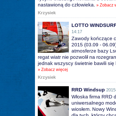
nastawioną do człowieka.
» Zobacz 
Krzysiek
LOTTO WINDSURFI
14:17
Zawody kończące
2015 (03.09 - 06.09
atmosferze bazy Lsu
regat wiatr nie pozwolił na rozegr
jednak wszyscy świetnie bawili się
» Zobacz więcej
Krzysiek
RRD Windsup
2015
Włoska firma RRD d
uniwersalnego mode
wiosłem. Nowy Wind
dla tych, którzy ch