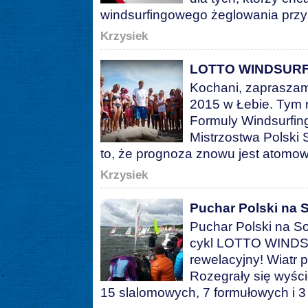
windsurfingowego żeglowania przy 
Krzysiek
LOTTO WINDSURF
Kochani, zaprasz
2015 w Łebie. Tym
Formuly Windsurfing
Mistrzostwa Polski 
to, że prognoza znowu jest atomo
Krzysiek
Puchar Polski na So
Puchar Polski na S
cykl LOTTO WINDS
rewelacyjny! Wiatr
Rozegrały się wyścig
15 slalomowych, 7 formułowych i 