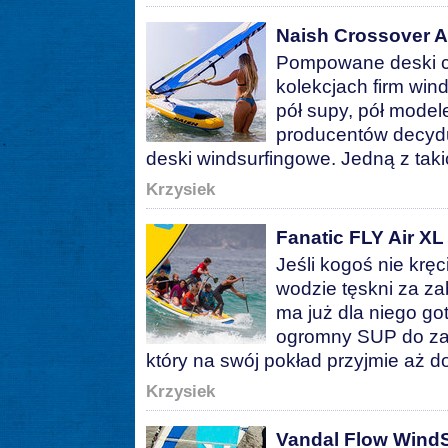
Naish Crossover A
Pompowane deski co
kolekcjach firm win
pół supy, pół model
producentów decydu
deski windsurfingowe. Jedną z takic
Krzysiek
Fanatic FLY Air XL 
Jeśli kogoś nie krę
wodzie tęskni za za
ma już dla niego go
ogromny SUP do zab
który na swój pokład przyjmie aż d
Krzysiek
Vandal Flow WindS