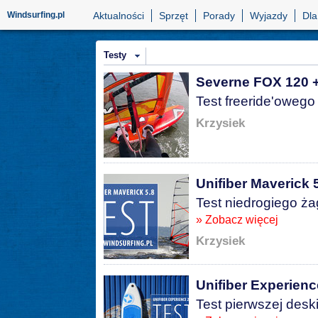
Windsurfing.pl
Aktualności
Sprzęt
Porady
Wyjazdy
Dla
Testy
Severne FOX 120 
Test freeride'oweg
Krzysiek
Unifiber Maverick 
Test niedrogiego żag
» Zobacz więcej
Krzysiek
Unifiber Experienc
Test pierwszej deski