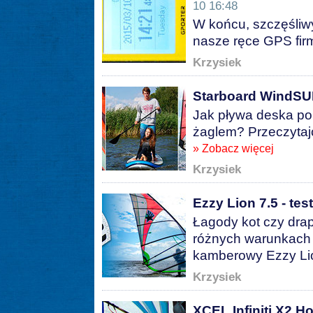
10 16:48
W końcu, szczęśliwy
nasze ręce GPS fir
Krzysiek
Starboard WindSUP 1
Jak pływa deska p
żaglem? Przeczytajc
» Zobacz więcej
Krzysiek
Ezzy Lion 7.5 - test
Łagody kot czy drap
różnych warunkach 
kamberowy Ezzy Li
Krzysiek
XCEL Infiniti X2 Ho