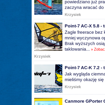
powiedziano już pr
zaczyna wracać do 
Krzysiek
Point-7 AC-X 5.8 - 
Żagle freerace bez
mniej wyczynowa op
Brak wyższych osią
taklowania...
» Zobac
Krzysiek
Point-7 AC-K 7.2 - 
Jak wygląda ciemna
mieliśmy okazję się
Krzysiek
Canmore GPorter G