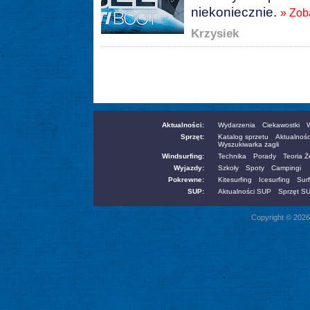
niekoniecznie.
» Zob
Krzysiek
Aktualności:
Wydarzenia
Ciekawostki
W
Sprzęt:
Katalog sprzetu
Aktualnośc
Wyszukiwarka żagli
Windsurfing:
Technika
Porady
Teoria 
Wyjazdy:
Szkoły
Spoty
Campingi
Pokrewne:
Kitesurfing
Icesurfing
Surf
SUP:
Aktualności SUP
Sprzęt S
Copyright © 2026