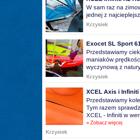
W sam raz na zimow
jednej z najcieplej
Krzysiek
Exocet SL Sport 61 
Przedstawiamy ciek
maniaków prędkości
wyczynową z natur
Krzysiek
XCEL Axis i Infiniti 
Przedstawiamy kolej
Tym razem sprawdzi
XCEL - Infiniti w wer
» Zobacz więcej
Krzysiek