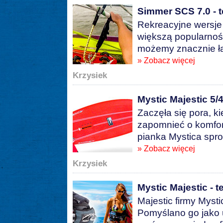
Simmer SCS 7.0 - t
Rekreacyjne wersje 
większą popularnośc
możemy znacznie łat
» Zobacz więcej
Krzysiek
Mystic Majestic 5/4 
Zaczęła się pora, k
zapomnieć o komfor
pianka Mystica sp
» Zobacz więcej
Krzysiek
Mystic Majestic - t
Majestic firmy Myst
Pomyślano go jako 