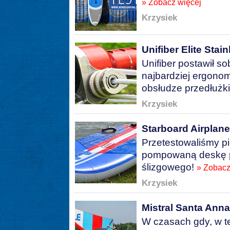
» Zobacz więcej
Krzysiek
Unifiber Elite Stain
Unifiber postawił s
najbardziej ergonom
obsłudze przedłużki
Krzysiek
Starboard Airplane 
Przetestowaliśmy pi
pompowaną deskę p
ślizgowego!
» Zobacz
Krzysiek
Mistral Santa Anna 
W czasach gdy, w t