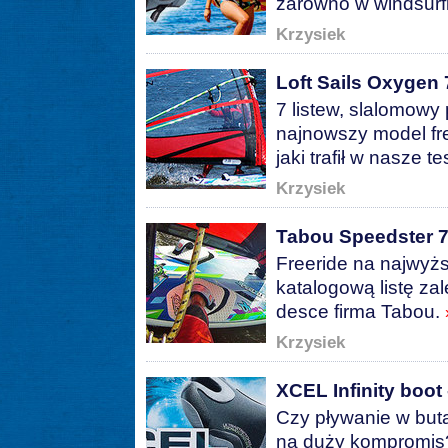
zarówno w windsurfin
Krzysiek
Loft Sails Oxygen 7
7 listew, slalomowy 
najnowszy model fre
jaki trafił w nasze 
Krzysiek
Tabou Speedster 75
Freeride na najwyż
katalogową listę zal
desce firma Tabou.
Krzysiek
XCEL Infinity boot 
Czy pływanie w but
na duży kompromis?