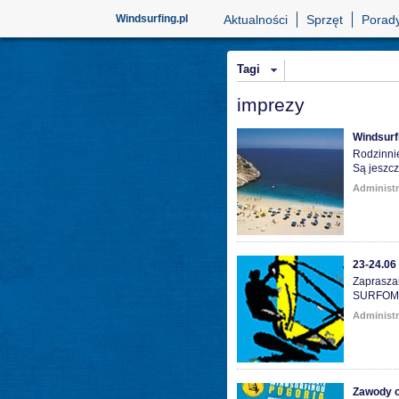
Windsurfing.pl
Aktualności
Sprzęt
Porad
Tagi
imprezy
Windsurfi
Rodzinnie
Są jeszc
Administr
23-24.06
Zaprasza
SURFOMA
Administr
Zawody o