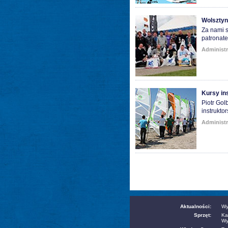
Wolsztyn
Za nami s
patronat
Administr
Kursy in
Piotr Gol
instrukto
Administr
Aktualności:
Wy
Sprzęt:
Ka
Wy