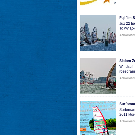
Fujifilm 
Już 22 li
To wyjąt
Administr
Slalom Żn
Windsufin
rozegramy
Administr
Surfoman
Surfoman
2011 któ
Administr