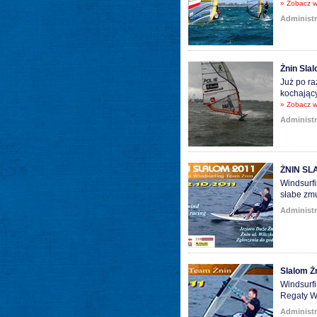
» Zobacz w
Administr
Żnin Sla
Już po ra
kochający
» Zobacz w
Administr
ŻNIN SLA
Windsurfi
słabe zm
Administr
Slalom Ż
Windsurfi
Regaty W
Administr