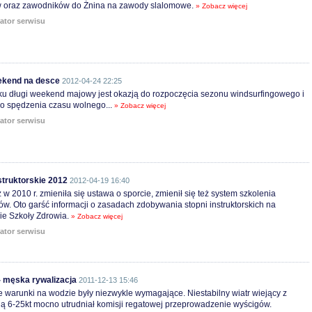
 oraz zawodników do Żnina na zawody slalomowe.
» Zobacz więcej
ator serwisu
ekend na desce
2012-04-24 22:25
ku długi weekend majowy jest okazją do rozpoczęcia sezonu windsurfingowego i
o spędzenia czasu wolnego...
» Zobacz więcej
ator serwisu
struktorskie 2012
2012-04-19 16:40
w 2010 r. zmieniła się ustawa o sporcie, zmienił się też system szkolenia
rów. Oto garść informacji o zasadach zdobywania stopni instruktorskich na
ie Szkoły Zdrowia.
» Zobacz więcej
ator serwisu
 męska rywalizacja
2011-12-13 15:46
e warunki na wodzie były niezwykle wymagające. Niestabilny wiatr wiejący z
ą 6-25kt mocno utrudniał komisji regatowej przeprowadzenie wyścigów.