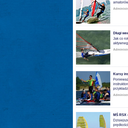
amatorów
Administr
Długi we
Jak co ro
aktywneg
Administr
Kursy in
Ponieważ 
instrukto
przykładz
Administr
MŚ RSX -
Dzisiejsz
prędkości