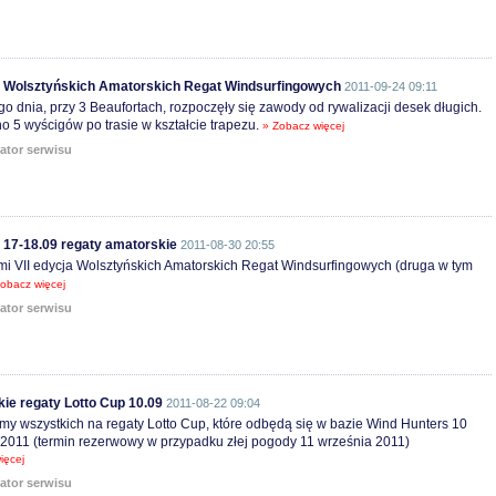
z Wolsztyńskich Amatorskich Regat Windsurfingowych
2011-09-24 09:11
o dnia, przy 3 Beaufortach, rozpoczęły się zawody od rywalizacji desek długich.
 5 wyścigów po trasie w kształcie trapezu.
» Zobacz więcej
ator serwisu
 17-18.09 regaty amatorskie
2011-08-30 20:55
i VII edycja Wolsztyńskich Amatorskich Regat Windsurfingowych (druga w tym
obacz więcej
ator serwisu
ie regaty Lotto Cup 10.09
2011-08-22 09:04
y wszystkich na regaty Lotto Cup, które odbędą się w bazie Wind Hunters 10
2011 (termin rezerwowy w przypadku złej pogody 11 września 2011)
ięcej
ator serwisu