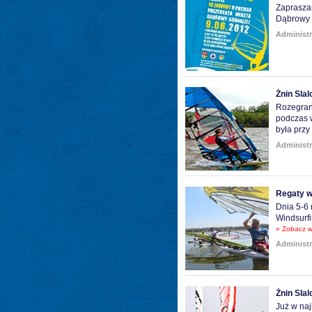
Zapraszam
Dąbrowy 
Administr
Żnin Slal
Rozegrano
podczas w
była przy
Administr
Regaty w 
Dnia 5-6 
Windsurfi
» Zobacz w
Administr
Żnin Sla
Już w naj