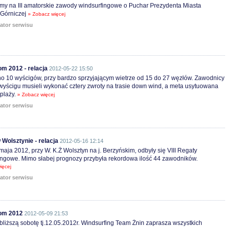
y na III amatorskie zawody windsurfingowe o Puchar Prezydenta Miasta
Górniczej
» Zobacz więcej
ator serwisu
om 2012 - relacja
2012-05-22 15:50
 10 wyścigów, przy bardzo sprzyjającym wietrze od 15 do 27 węzłów. Zawodnicy
yścigu musieli wykonać cztery zwroty na trasie down wind, a meta usytuowana
 plaży.
» Zobacz więcej
ator serwisu
Wolsztynie - relacja
2012-05-16 12:14
maja 2012, przy W. K.Ż Wolsztyn na j. Berzyńskim, odbyły się VIII Regaty
ngowe. Mimo słabej prognozy przybyła rekordowa ilość 44 zawodników.
ięcej
ator serwisu
lom 2012
2012-05-09 21:53
bliższą sobotę tj.12.05.2012r. Windsurfing Team Żnin zaprasza wszystkich