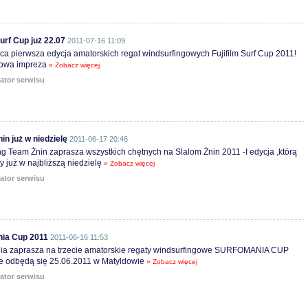
Surf Cup już 22.07
2011-07-16 11:09
pca pierwsza edycja amatorskich regat windsurfingowych Fujifilm Surf Cup 2011!
kowa impreza
» Zobacz więcej
ator serwisu
in już w niedzielę
2011-06-17 20:46
g Team Żnin zaprasza wszystkich chętnych na Slalom Żnin 2011 -I edycja ,którą
 już w najbliższą niedzielę
» Zobacz więcej
ator serwisu
ia Cup 2011
2011-06-16 11:53
ia zaprasza na trzecie amatorskie regaty windsurfingowe SURFOMANIA CUP
re odbędą się 25.06.2011 w Matyldowie
» Zobacz więcej
ator serwisu