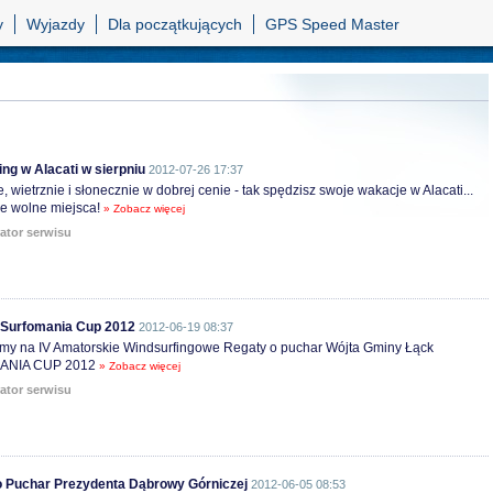
y
Wyjazdy
Dla początkujących
GPS Speed Master
ng w Alacati w sierpniu
2012-07-26 17:37
, wietrznie i słonecznie w dobrej cenie - tak spędzisz swoje wakacje w Alacati...
ze wolne miejsca!
» Zobacz więcej
ator serwisu
 Surfomania Cup 2012
2012-06-19 08:37
my na IV Amatorskie Windsurfingowe Regaty o puchar Wójta Gminy Łąck
NIA CUP 2012
» Zobacz więcej
ator serwisu
 Puchar Prezydenta Dąbrowy Górniczej
2012-06-05 08:53