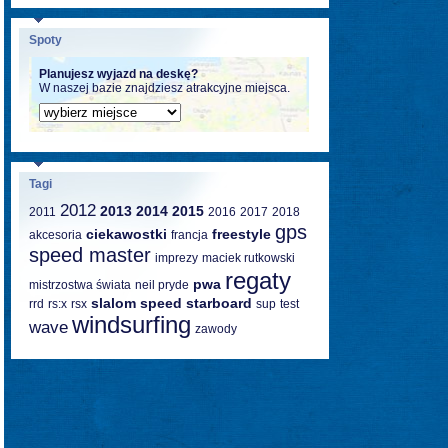
Spoty
Planujesz wyjazd na deskę?
W naszej bazie znajdziesz atrakcyjne miejsca.
Tagi
2012
2013
2014
2015
2011
2016
2017
2018
gps
ciekawostki
freestyle
akcesoria
francja
speed master
imprezy
maciek rutkowski
regaty
pwa
mistrzostwa świata
neil pryde
slalom
speed
starboard
rrd
rs:x
rsx
sup
test
windsurfing
wave
zawody