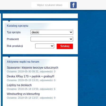
Katalog sprzętu
Typ sprzętu
Producent
Rok produkcji
Aktywne wątki na forum
Spawanie i klejenie tworzyw sztucznych
Ostatnio: 2018-05-30 09:32, odpowiedzi: 0
Deska XRay 170 + pędnik + gratisy!!!
Ostatnio: 2018-05-19 13:20, odpowiedzi: 0
Lejdisy na deskach
Ostatnio: 2018-05-18 13:59, odpowiedzi: 6
Windsurfing vs kitesurfing
Ostatnio: 2018-05-18 13:57, odpowiedzi: 9