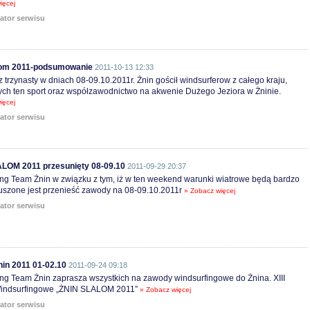
ięcej
ator serwisu
lom 2011-podsumowanie
2011-10-13 12:33
z trzynasty w dniach 08-09.10.2011r. Żnin gościł windsurferow z całego kraju,
ch ten sport oraz współzawodnictwo na akwenie Dużego Jeziora w Żninie.
ięcej
ator serwisu
LOM 2011 przesunięty 08-09.10
2011-09-29 20:37
ng Team Żnin w związku z tym, iż w ten weekend warunki wiatrowe będą bardzo
uszone jest przenieść zawody na 08-09.10.2011r
» Zobacz więcej
ator serwisu
nin 2011 01-02.10
2011-09-24 09:18
ng Team Żnin zaprasza wszystkich na zawody windsurfingowe do Żnina. XIII
indsurfingowe „ŻNIN SLALOM 2011”
» Zobacz więcej
ator serwisu