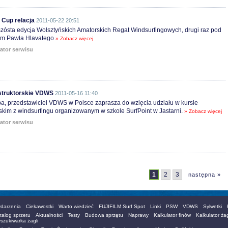
 Cup relacja
2011-05-22 20:51
zósta edycja Wolsztyńskich Amatorskich Regat Windsurfingowych, drugi raz pod
em Pawła Hlavatego
» Zobacz więcej
ator serwisu
struktorskie VDWS
2011-05-16 11:40
ba, przedstawiciel VDWS w Polsce zaprasza do wzięcia udziału w kursie
rskim z windsurfingu organizowanym w szkole SurfPoint w Jastarni.
» Zobacz więcej
ator serwisu
1
2
3
następna »
darzenia
Ciekawostki
Warto wiedzieć
FUJIFILM Surf Spot
Linki
PSW
VDWS
Sylwetki
talog sprzetu
Aktualności
Testy
Budowa sprzętu
Naprawy
Kalkulator finów
Kalkulator żag
szukiwarka żagli