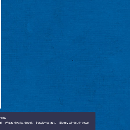
Filmy
li
Wyszukiwarka desek
Serwisy sprzętu
Sklepy windsufingowe