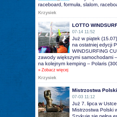
raceboard, formuła, slalom, race
Krzysiek
LOTTO WINDSURFIN
07-14 11:52
Już w piątek (15.07
na ostatniej edycji
WINDSURFING CUP 2
zawody większymi samochodami –
na kolejnym kemping – Polaris (300
» Zobacz więcej
Krzysiek
Mistrzostwa Polsk
07-03 11:12
Już 7. lipca w Ustce
Mistrzostwa Polski w
Szykuje się pełna e