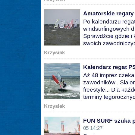
Amatorskie regaty 
Po kalendarzu rega
windsurfingowych dl
Sprawdźcie gdzie i
swoich zawodniczyc
Krzysiek
Kalendarz regat 
Aż 48 imprez czeka
zawodników . Slalom
freestyle... Dla każ
terminy tegorocznyc
Krzysiek
FUN SURF szuka p
05 14:27