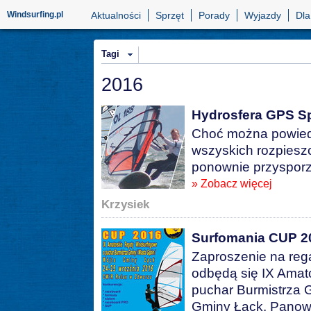
Windsurfing.pl
Aktualności
Sprzęt
Porady
Wyjazdy
Dla
Tagi
2016
Hydrosfera GPS S
Choć można powiedz
wszyskich rozpiesz
ponownie przysporz
» Zobacz więcej
Krzysiek
Surfomania CUP 2
Zaproszenie na reg
odbędą się IX Amat
puchar Burmistrza G
Gminy Łąck. Panow