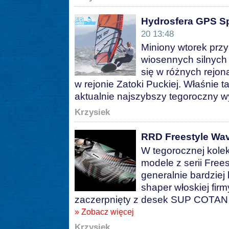
Hydrosfera GPS Sp
20 13:48
Miniony wtorek przy
wiosennych silnych 
się w różnych rejon
w rejonie Zatoki Puckiej. Właśnie
aktualnie najszybszy tegoroczny wy
Krzysiek
RRD Freestyle Wa
W tegorocznej kole
modele z serii Frees
generalnie bardziej
shaper włoskiej fir
zaczerpnięty z desek SUP COTAN - 
» Zobacz więcej
Krzysiek