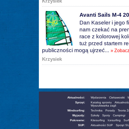
Krzysiek
Avanti Sails M-4 2
Dan Kaseler i jego f
nam czekać na pre
race z kolorowej ko
tuż przed startem 
publiczności mogą ujrzeć...
» Zobacz
Krzysiek
Aktualności:
Wydarzenia
Ciekawostki
W
Sprzęt:
Katalog sprzetu
Aktualnośc
Wyszukiwarka żagli
Windsurfing:
Technika
Porady
Teoria 
Wyjazdy:
Szkoły
Spoty
Campingi
Pokrewne:
Kitesurfing
Icesurfing
Surf
SUP:
Aktualności SUP
Sprzęt S