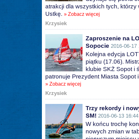
atrakcji dla wszystkich tych, którz
Ustkę.
» Zobacz więcej
Krzysiek
Zaproszenie na 
Sopocie
2016-06-17 
Kolejna edycja L
piątku (17.06). Mis
klubie SKŻ Sopot i 
patronuje Prezydent Miasta Sopot i
» Zobacz więcej
Krzysiek
Trzy rekordy i no
SM!
2016-06-13 16:44
W końcu trochę konk
nowych zmian w tabe
pierwszym miejscu 