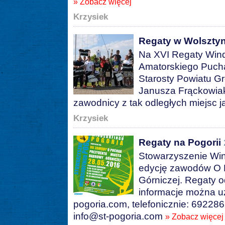
» Zobacz więcej
Krzysiek
Regaty w Wolsztyni
Na XVI Regaty Wind
Amatorskiego Puch
Starosty Powiatu Gr
Janusza Frąckowiak
zawodnicy z tak odległych miejsc ja
Krzysiek
Regaty na Pogorii
Stowarzyszenie Wi
edycję zawodów O 
Górniczej. Regaty 
informacje można u
pogoria.com, telefonicznie: 6922
info@st-pogoria.com
» Zobacz więcej