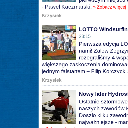
- Paweł Kaczmarski.
» Zobacz więcej
Krzysiek
LOTTO Windsurfin
23:15
Pierwsza edycja LO
nami! Zalew Zegrzyń
rozegraliśmy 4 wspa
większego zaskoczenia dominował 
jednym falstartem – Filip Korczycki
Krzysiek
Nowy lider Hydros
Ostatnie sztormowe
naszych zawodów H
Doszło kilku zawodn
najważniejsze - mam