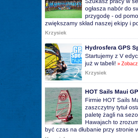
Szukasz pracy w s
ogłasza nabór do s
przygodę - od pomo
zwiększamy skład naszej ekipy i p
Krzysiek
Hydrosfera GPS S
Startujemy z V edy
już w tabeli!
» Zobacz
Krzysiek
HOT Sails Maui G
Firmie HOT Sails M
zaszczytny tytuł ost
paletę żagli na sez
Hawajach to zrozum
być czas na dłubanie przy stronie