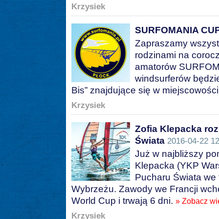
Krzysiek
SURFOMANIA CUP
Zapraszamy wszystk
rodzinami na coroc
amatorów SURFOMA
windsurferów będzi
Bis” znajdujące się w miejscowoś
Krzysiek
Zofia Klepacka r
Świata
2016-04-22 12
Już w najbliższy pon
Klepacka (YKP Wars
Pucharu Świata we
Wybrzeżu. Zawody we Francji wcho
World Cup i trwają 6 dni.
» Zobacz wi
Krzysiek