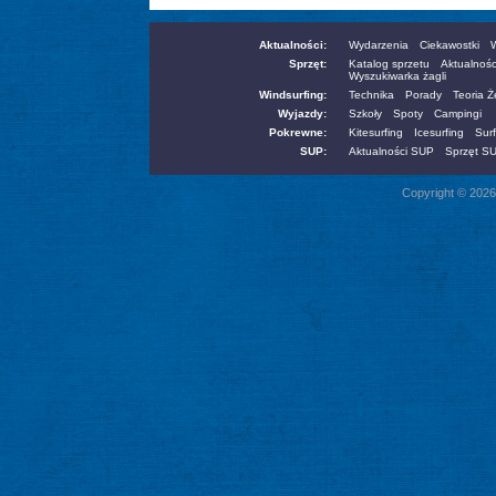
Aktualności:
Wydarzenia
Ciekawostki
W
Sprzęt:
Katalog sprzetu
Aktualnośc
Wyszukiwarka żagli
Windsurfing:
Technika
Porady
Teoria 
Wyjazdy:
Szkoły
Spoty
Campingi
Pokrewne:
Kitesurfing
Icesurfing
Surf
SUP:
Aktualności SUP
Sprzęt S
Copyright © 2026