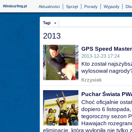
Windsurfing.pl
Aktualności
Sprzęt
Porady
Wyjazdy
Dla
Tagi
2013
GPS Speed Master
2013-12-23 17:24
Kto został najszyb
wylosował nagrody
Krzysiek
Puchar Świata PW
Choć oficjalnie ost
dopiero 6 listopada
tegoroczny sezon Pu
Hawajach rozegrano
eliminację, która wyłoniła nie tylk