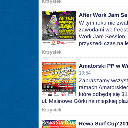
Krzysiek
After Work Jam Ses
W tym roku nie zwa
zawodami we freest
Work Jam Session. J
przyszedł czas na l
Krzysiek
Amatorski PP w Wi
10:54
Zapraszamy wszyst
ramach Amatorskieg
które odbędą się 31
ul. Malinowe Górki na miejskiej pla
Krzysiek
Rewa Surf Cup'20