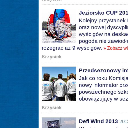
Jeziorsko CUP 2013
Kolejny przystanek 
oraz nowej dyscypli
wyścigów na deska
pogoda nie zawiodła
rozegrać aż 9 wyścigów.
» Zobacz wi
Krzysiek
Przedsezonowy in
Jak co roku Komisj
nowy informator pr
powszechnego szkol
obowiązujący w se
Krzysiek
Defi Wind 2013
201