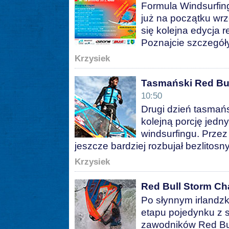
Formula Windsurfing
już na początku wr
się kolejna edycja 
Poznajcie szczegóły
Krzysiek
Tasmański Red Bu
10:50
Drugi dzień tasmań
kolejną porcję jedny
windsurfingu. Prze
jeszcze bardziej rozbujał bezlitosn
Krzysiek
Red Bull Storm Cha
Po słynnym irlandzk
etapu pojedynku z s
zawodników Red Bul