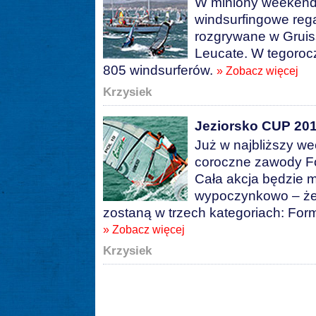
W miniony weekend 
windsurfingowe rega
rozgrywane w Gruis
Leucate. W tegoroczn
805 windsurferów.
» Zobacz więcej
Krzysiek
Jeziorsko CUP 20
Już w najbliższy w
coroczne zawody Fo
Cała akcja będzie m
wypoczynkowo – żeg
zostaną w trzech kategoriach: For
» Zobacz więcej
Krzysiek