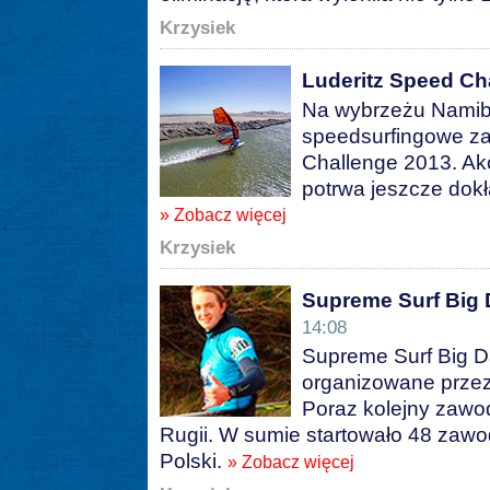
Krzysiek
Luderitz Speed Ch
Na wybrzeżu Namibii
speedsurfingowe za
Challenge 2013. Akc
potrwa jeszcze dokł
» Zobacz więcej
Krzysiek
Supreme Surf Big
14:08
Supreme Surf Big 
organizowane przez
Poraz kolejny zawo
Rugii. W sumie startowało 48 zawod
Polski.
» Zobacz więcej