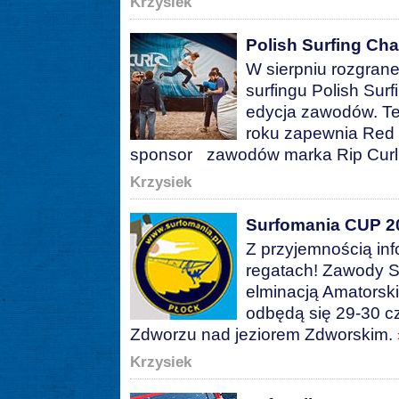
Krzysiek
Polish Surfing Cha
W sierpniu rozgrane
surfingu Polish Surf
edycja zawodów. Te
roku zapewnia Red B
sponsor zawodów marka Rip Curl
Krzysiek
Surfomania CUP 2
Z przyjemnością inf
regatach! Zawody S
elminacją Amatorski
odbędą się 29-30 
Zdworzu nad jeziorem Zdworskim.
Krzysiek