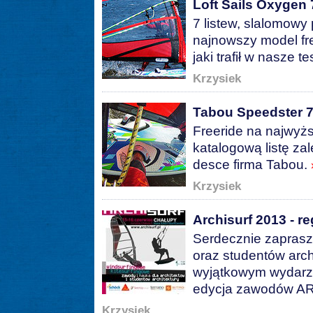
Loft Sails Oxygen 7
7 listew, slalomowy 
najnowszy model fre
jaki trafił w nasze 
Krzysiek
Tabou Speedster 75
Freeride na najwyż
katalogową listę zal
desce firma Tabou.
Krzysiek
Archisurf 2013 - re
Serdecznie zaprasz
oraz studentów arch
wyjątkowym wydarze
edycja zawodów A
Krzysiek