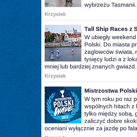
wybrzeżu Tasmanii
Krzysiek
Tall Ship Races z
W ubiegły weekend S
Polski. Do miasta p
żaglowców świata, n
tysięcy ludzi a z l
mniej lub bardziej znanych gwiazd
Krzysiek
Mistrzostwa Polsk
W tym roku po raz p
wspólnych hitach z 
tylko między sobą, 
zaliczyć dobre skoki 
oceniani wyłącznie za jazdę po fal