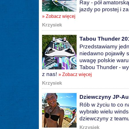
Ray - pół amatorsk
jazdy po prostej i 
» Zobacz więcej
Krzysiek
Tabou Thunder 20
Przedstawiamy jedn
niedawno pojawiły s
uwagę polskie waru
Tabou Thunder - wy
z nas!
» Zobacz więcej
Krzysiek
Dziewczyny JP-Aus
Rób w życiu to co 
wybrało wielu winds
dziewczyny z teamu
Krzysiek