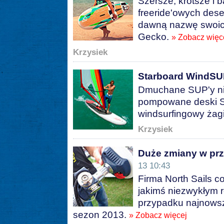
Szersze, krótsze i b
freeride'owych dese
dawną nazwę swoic
Gecko.
» Zobacz więc
Krzysiek
Starboard WindSU
Dmuchane SUP'y nie
pompowane deski S
windsurfingowy żagi
Krzysiek
Duże zmiany w prz
13 10:43
Firma North Sails c
jakimś niezwykłym r
przypadku najnowsz
sezon 2013.
» Zobacz więcej