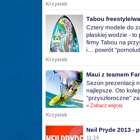
Krzysiek
Tabou freestyle/w
Cztery modele do z
płaskiej wodzie - t
firmy Tabou na przy
i… powrót "pornolu
Krzysiek
Maui z teamem Fan
Sezon prezentacji 
najlepsze. Oto kole
"przyszłoroczne" za
» Zobacz więcej
Krzysiek
Neil Pryde 2013 - 
11:14