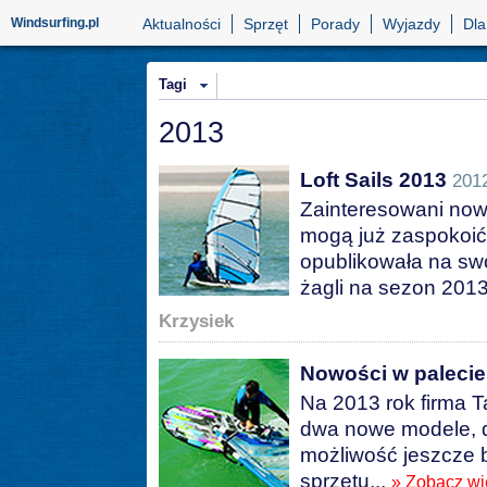
Windsurfing.pl
Aktualności
Sprzęt
Porady
Wyjazdy
Dla
Tagi
2013
Loft Sails 2013
201
Zainteresowani now
mogą już zaspokoić 
opublikowała na swo
żagli na sezon 201
Krzysiek
Nowości w palecie
Na 2013 rok firma 
dwa nowe modele, d
możliwość jeszcze 
sprzętu...
» Zobacz wi