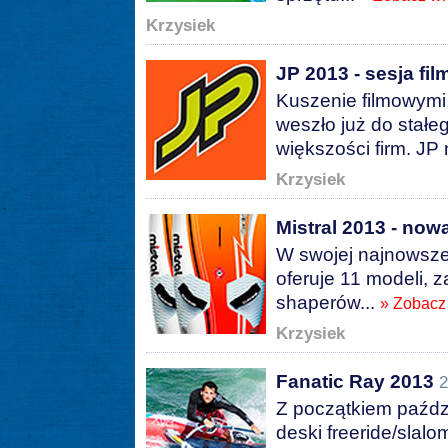
Krzysiek
JP 2013 - sesja fi
Kuszenie filmowymi
weszło już do stałe
większości firm. JP 
Krzysiek
Mistral 2013 - now
W swojej najnowszej
oferuje 11 modeli, 
shaperów...
» Zobacz
Krzysiek
Fanatic Ray 2013
2
Z początkiem paźdz
deski freeride/slalo