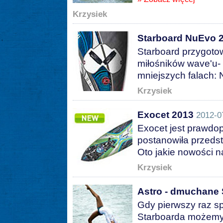
Krzysiek
Starboard NuEvo 
Starboard przygoto
miłośników wave'u-
mniejszych falach: 
Krzysiek
Exocet 2013
2012-0
Exocet jest prawdop
postanowiła przedst
Oto jakie nowości n
Krzysiek
Astro - dmuchane 
Gdy pierwszy raz s
Starboarda możemy 