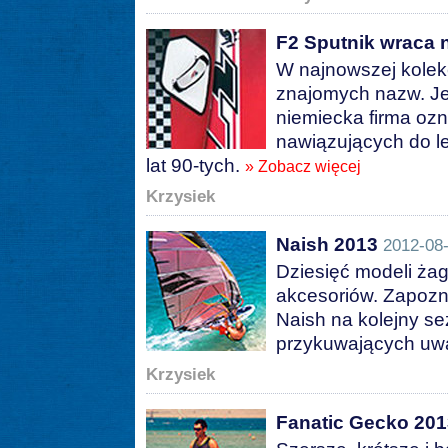
F2 Sputnik wraca n
W najnowszej kolekc
znajomych nazw. Jed
niemiecka firma ozn
nawiązujących do l
lat 90-tych.
» Zobacz więcej
Krzysiek
Naish 2013
2012-08-
Dziesięć modeli żag
akcesoriów. Zapozna
Naish na kolejny sez
przykuwających uw
Krzysiek
Fanatic Gecko 201