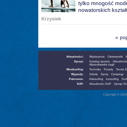
tylko mnogość mode
nowatorskich kształ
Krzysiek
« po
Aktualności:
Wydarzenia
Ciekawostki
W
Sprzęt:
Katalog sprzetu
Aktualnośc
Wyszukiwarka żagli
Windsurfing:
Technika
Porady
Teoria 
Wyjazdy:
Szkoły
Spoty
Campingi
Pokrewne:
Kitesurfing
Icesurfing
Surf
SUP:
Aktualności SUP
Sprzęt S
Copyright © 2026