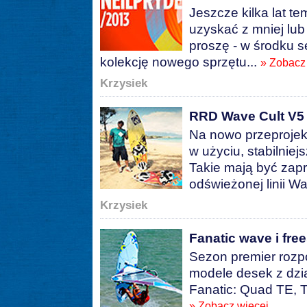
Jeszcze kilka lat t
uzyskać z mniej lub 
proszę - w środku 
kolekcję nowego sprzętu...
» Zobacz
Krzysiek
RRD Wave Cult V5
Na nowo przeprojek
w użyciu, stabilniej
Takie mają być zap
odświeżonej linii W
Krzysiek
Fanatic wave i fre
Sezon premier rozp
modele desek z dzia
Fanatic: Quad TE, 
» Zobacz więcej