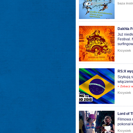
baza inst
Dakhla Fe
Już nied
Festival.
surfingow
Krzysiek
RS:X wyg
Szykują s
włączenie
» Zobacz w
Krzysiek
Lord of 
Filmowa r
pokonał k
Krzysiek