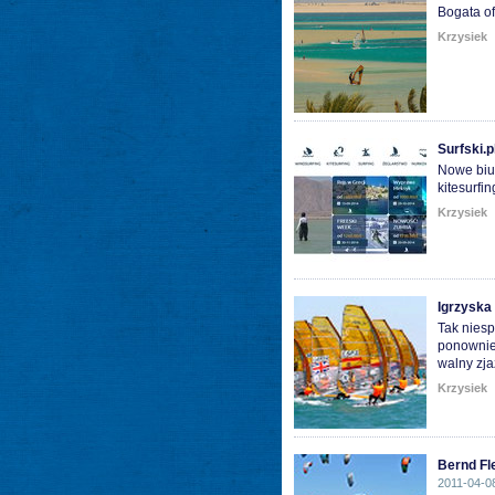
Bogata of
Krzysiek
Surfski.p
Nowe biur
kitesurfi
Krzysiek
Igrzyska
Tak niesp
ponownie 
walny zja
Krzysiek
Bernd Fl
2011-04-0