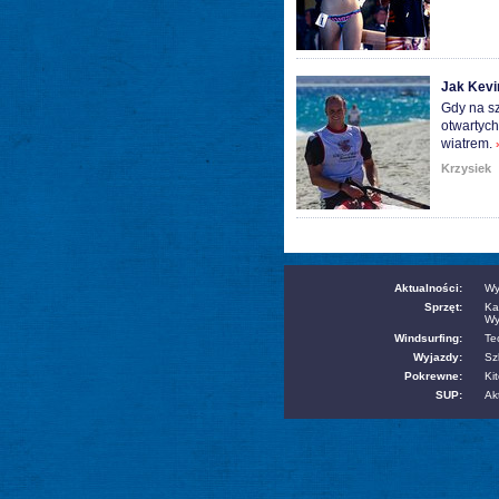
Jak Kevi
Gdy na sz
otwartych
wiatrem.
Krzysiek
Aktualności:
Wy
Sprzęt:
Ka
Wy
Windsurfing:
Te
Wyjazdy:
Sz
Pokrewne:
Kit
SUP:
Ak