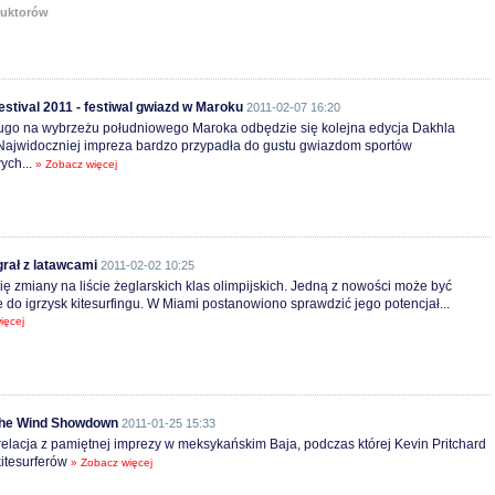
ruktorów
stival 2011 - festiwal gwiazd w Maroku
2011-02-07 16:20
ługo na wybrzeżu południowego Maroka odbędzie się kolejna edycja Dakhla
 Najwidoczniej impreza bardzo przypadła do gustu gwiazdom sportów
ych...
» Zobacz więcej
rał z latawcami
2011-02-02 10:25
ię zmiany na liście żeglarskich klas olimpijskich. Jedną z nowości może być
 do igrzysk kitesurfingu. W Miami postanowiono sprawdzić jego potencjał...
ięcej
The Wind Showdown
2011-01-25 15:33
elacja z pamiętnej imprezy w meksykańskim Baja, podczas której Kevin Pritchard
itesurferów
» Zobacz więcej