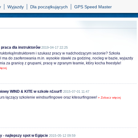
y
Wyjazdy
Dla początkujących
GPS Speed Master
 praca dla instruktorów
2019-04-17 22:25
truktorką/instruktorem i szukasz pracy w nadchodzącym sezonie? Szkoła
l ma do zaoferowania m.in. wysokie stawki za godzinę, nocleg w bazie, wyjazdy
nia za granicę z grupami, pracę w zgranym teamie, który kocha freestyle!
ięcej
niowy WIND & KITE w szkole n1surf!
2015-07-01 11:47
s łączący szkolenie windsurfingowe oraz kitesurfingowe!
» Zobacz więcej
 - najlepszy spot w Egipcie
2015-05-12 09:59