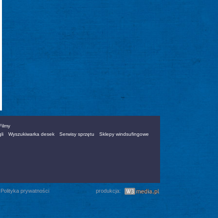
Filmy
li
Wyszukiwarka desek
Serwisy sprzętu
Sklepy windsufingowe
|
Polityka prywatności
produkcja: