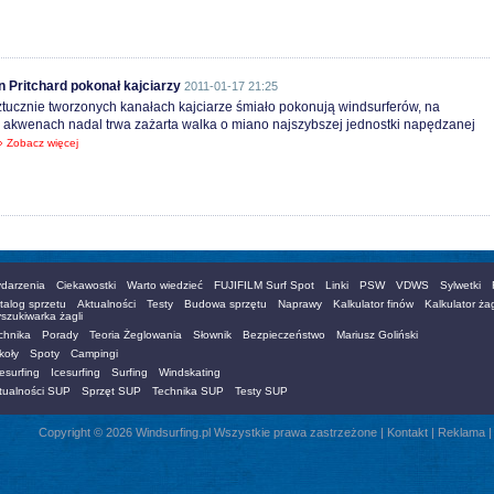
n Pritchard pokonał kajciarzy
2011-01-17 21:25
tucznie tworzonych kanałach kajciarze śmiało pokonują windsurferów, na
 akwenach nadal trwa zażarta walka o miano najszybszej jednostki napędzanej
» Zobacz więcej
darzenia
Ciekawostki
Warto wiedzieć
FUJIFILM Surf Spot
Linki
PSW
VDWS
Sylwetki
talog sprzetu
Aktualności
Testy
Budowa sprzętu
Naprawy
Kalkulator finów
Kalkulator żag
szukiwarka żagli
chnika
Porady
Teoria Żeglowania
Słownik
Bezpieczeństwo
Mariusz Goliński
koły
Spoty
Campingi
esurfing
Icesurfing
Surfing
Windskating
tualności SUP
Sprzęt SUP
Technika SUP
Testy SUP
Copyright © 2026 Windsurfing.pl Wszystkie prawa zastrzeżone |
Kontakt
|
Reklama