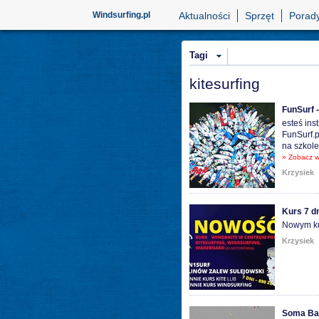
Windsurfing.pl
Aktualności
Sprzęt
Porad
Tagi
kitesurfing
FunSurf -
esteś ins
FunSurf.p
na szkole
» Zobacz w
Krzysiek
Kurs 7 d
Nowym kur
Krzysiek
Soma Bay