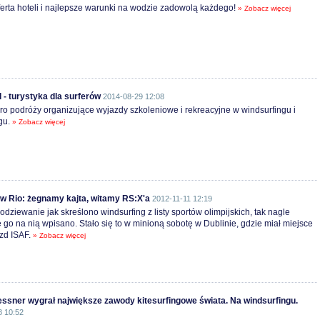
erta hoteli i najlepsze warunki na wodzie zadowolą każdego!
» Zobacz więcej
l - turystyka dla surferów
2014-08-29 12:08
o podróży organizujące wyjazdy szkoleniowe i rekreacyjne w windsurfingu i
ngu.
» Zobacz więcej
 w Rio: żegnamy kajta, witamy RS:X'a
2012-11-11 12:19
odziewanie jak skreślono windsurfing z listy sportów olimpijskich, tak nagle
go na nią wpisano. Stało się to w minioną sobotę w Dublinie, gdzie miał miejsce
zd ISAF.
» Zobacz więcej
essner wygrał największe zawody kitesurfingowe świata. Na windsurfingu.
8 10:52