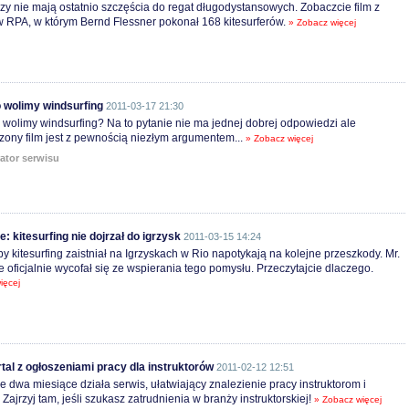
rzy nie mają ostatnio szczęścia do regat długodystansowych. Zobaczcie film z
 RPA, w którym Bernd Flessner pokonał 168 kitesurferów.
» Zobacz więcej
 wolimy windsurfing
2011-03-17 21:30
wolimy windsurfing? Na to pytanie nie ma jednej dobrej odpowiedzi ale
ony film jest z pewnością niezłym argumentem...
» Zobacz więcej
ator serwisu
e: kitesurfing nie dojrzał do igrzysk
2011-03-15 14:24
by kitesurfing zaistniał na Igrzyskach w Rio napotykają na kolejne przeszkody. Mr.
e oficjalnie wycofał się ze wspierania tego pomysłu. Przeczytajcie dlaczego.
ięcej
tal z ogłoszeniami pracy dla instruktorów
2011-02-12 12:51
e dwa miesiące działa serwis, ułatwiający znalezienie pracy instruktorom i
 Zajrzyj tam, jeśli szukasz zatrudnienia w branży instruktorskiej!
» Zobacz więcej