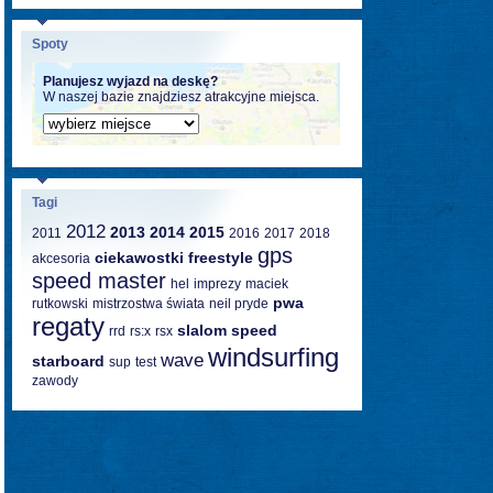
Spoty
Planujesz wyjazd na deskę?
W naszej bazie znajdziesz atrakcyjne miejsca.
Tagi
2012
2013
2014
2015
2011
2016
2017
2018
gps
ciekawostki
freestyle
akcesoria
speed master
hel
imprezy
maciek
pwa
rutkowski
mistrzostwa świata
neil pryde
regaty
slalom
speed
rrd
rs:x
rsx
windsurfing
wave
starboard
sup
test
zawody