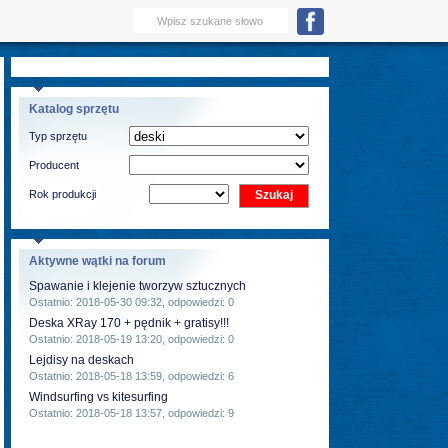
Katalog sprzętu
Typ sprzętu
Producent
Rok produkcji
Aktywne wątki na forum
Spawanie i klejenie tworzyw sztucznych
Ostatnio: 2018-05-30 09:32, odpowiedzi: 0
Deska XRay 170 + pędnik + gratisy!!!
Ostatnio: 2018-05-19 13:20, odpowiedzi: 0
Lejdisy na deskach
Ostatnio: 2018-05-18 13:59, odpowiedzi: 6
Windsurfing vs kitesurfing
Ostatnio: 2018-05-18 13:57, odpowiedzi: 9