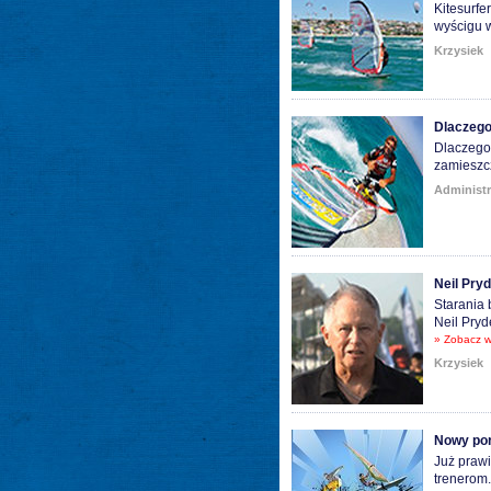
Kitesurfe
wyścigu w
Krzysiek
Dlaczego
Dlaczego 
zamieszcz
Administr
Neil Pryd
Starania 
Neil Pryd
» Zobacz w
Krzysiek
Nowy por
Już prawi
trenerom.