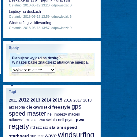
Deska XRay 170 + pędnik + gratisy!!!
Ostatnio: 2018-05-19 13:20, odpowiedzi: 0
Lejdisy na deskach
Ostatnio: 2018-05-18 13:59, odpowiedzi: 6
Windsurfing vs kitesurfing
Ostatnio: 2018-05-18 13:57, odpowiedzi: 9
Spoty
Planujesz wyjazd na deskę?
W naszej bazie znajdziesz atrakcyjne miejsca.
Tagi
2012
2013
2014
2015
2011
2016
2017
2018
gps
ciekawostki
freestyle
akcesoria
speed master
hel
imprezy
maciek
pwa
rutkowski
mistrzostwa świata
neil pryde
regaty
slalom
speed
rrd
rs:x
rsx
windsurfing
wave
starboard
sup
test