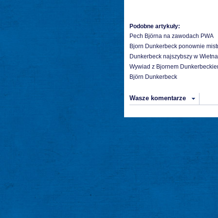
Podobne artykuły:
Pech Björna na zawodach PWA
Bjorn Dunkerbeck ponownie mist
Dunkerbeck najszybszy w Wietna
Wywiad z Bjornem Dunkerbeckiem, 
Björn Dunkerbeck
Wasze komentarze