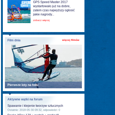
GPS Speed Master 2017
wystartowało już na dobre,
zatem czas najwyższy ogłosić
jakie nagrody...
zobacz więcej
Film dnia
więcej filmów
Pierwsze loty na foilu
Aktywne wątki na forum
Spawanie i klejenie tworzyw sztucznych
Ostatnio: 2018-05-30 09:32, odpowiedzi: 0