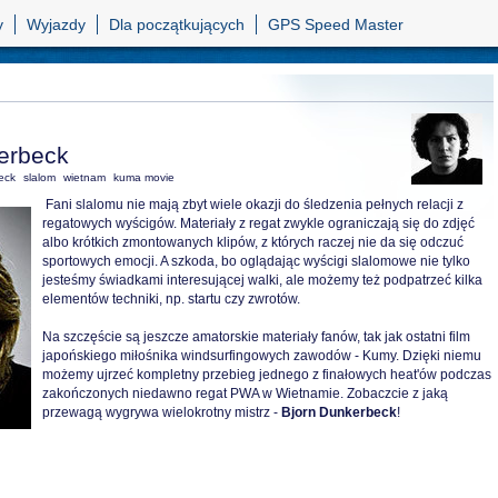
y
Wyjazdy
Dla początkujących
GPS Speed Master
erbeck
eck
slalom
wietnam
kuma movie
Fani slalomu nie mają zbyt wiele okazji do śledzenia pełnych relacji z
regatowych wyścigów. Materiały z regat zwykle ograniczają się do zdjęć
albo krótkich zmontowanych klipów, z których raczej nie da się odczuć
sportowych emocji. A szkoda, bo oglądając wyścigi slalomowe nie tylko
jesteśmy świadkami interesującej walki, ale możemy też podpatrzeć kilka
elementów techniki, np. startu czy zwrotów.
Na szczęście są jeszcze amatorskie materiały fanów, tak jak ostatni film
japońskiego miłośnika windsurfingowych zawodów - Kumy. Dzięki niemu
możemy ujrzeć kompletny przebieg jednego z finałowych heat'ów podczas
zakończonych niedawno regat PWA w Wietnamie. Zobaczcie z jaką
przewagą wygrywa wielokrotny mistrz -
Bjorn Dunkerbeck
!