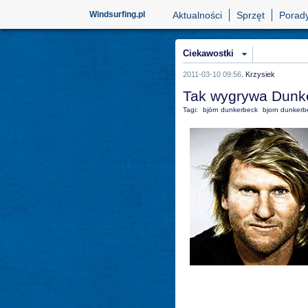
Windsurfing.pl
Aktualności
Sprzęt
Porad
Ciekawostki
2011-03-10 09:56,
Krzysiek
Tak wygrywa Dunk
Tagi:
björn dunkerbeck
bjorn dunkerb