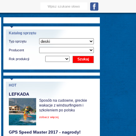
Katalog sprzętu
Typ sprzętu
Producent
Rok produkcji
HOT
LEFKADA
Sposób na cudowne, greckie
wakacje z windsurfingiem i
szkoleniem po polsku
zobacz więcej
GPS Speed Master 2017 - nagrody!