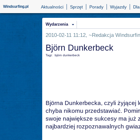
Windsurfing.pl
Aktualności
Sprzęt
Porady
Wyjazdy
Dla
Wydarzenia
2010-02-11 11:12, ~Redakcja Windsurfin
Björn Dunkerbeck
Tagi:
björn dunkerbeck
Björna Dunkerbecka, czyli żyjącej 
chyba nikomu przedstawiać. Pomimo
swoje największe sukcesy ma już za
najbardziej rozpoznawalnych gwia