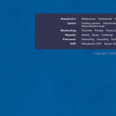
Aktualności:
Wydarzenia
Ciekawostki
W
Sprzęt:
Katalog sprzetu
Aktualnośc
Wyszukiwarka żagli
Windsurfing:
Technika
Porady
Teoria 
Wyjazdy:
Szkoły
Spoty
Campingi
Pokrewne:
Kitesurfing
Icesurfing
Surf
SUP:
Aktualności SUP
Sprzęt S
Copyright © 2026