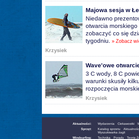
Majowa sesja w Łe
Niedawno prezentow
otwarcia morskiego
zobaczyć co się dzi
tygodniu.
» Zobacz wi
Krzysiek
Wave'owe otwarci
3 C wody, 8 C powiet
warunki skusiły kil
rozpoczęcia morski
Krzysiek
Aktualności:
Wydarzenia
Ciekawostki
W
Sprzęt:
Katalog sprzetu
Aktualnośc
Wyszukiwarka żagli
Windsurfing:
Technika
Porady
Teoria 