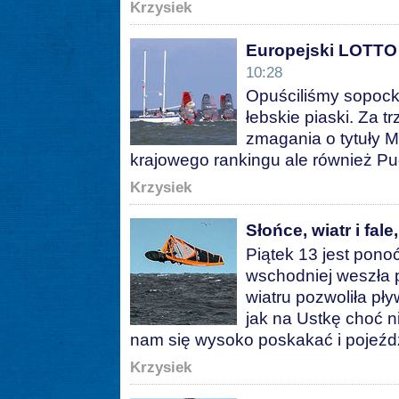
Krzysiek
Europejski LOTTO
10:28
Opuściliśmy sopocką
łebskie piaski. Za 
zmagania o tytuły M
krajowego rankingu ale również P
Krzysiek
Słońce, wiatr i fale
Piątek 13 jest pono
wschodniej weszła p
wiatru pozwoliła pł
jak na Ustkę choć n
nam się wysoko poskakać i pojeźdz
Krzysiek