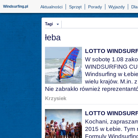
Windsurfing.pl
Aktualności
Sprzęt
Porady
Wyjazdy
Dla
Tagi
łeba
LOTTO WINDSURF
W sobotę 1.08 zako
WINDSURFING CUP 
Windsurfing w Łebi
wielu krajów. M.in. z
Nie zabrakło również reprezentant
Krzysiek
LOTTO WINDSURF
Kochani, zaprasz
2015 w Łebie. Tym
Formuly Windsurfing