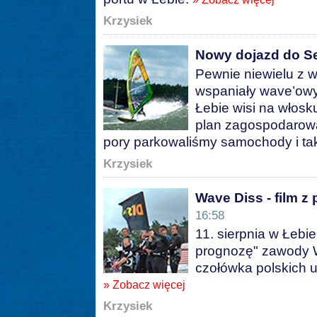
Krzysiek
Nowy dojazd do Se
Pewnie niewielu z 
wspaniały wave’ow
Łebie wisi na włos
plan zagospodarowani
pory parkowaliśmy samochody i ta
Krzysiek
Wave Diss - film 
16:58
11. sierpnia w Łebi
prognozę" zawody W
czołówka polskich u
» Zobacz więcej
Krzysiek