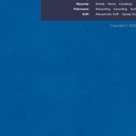
Wyjazdy:
Szkoły
Spoty
Campingi
Pokrewne:
Kitesurfing
Icesurfing
Surf
SUP:
Aktualności SUP
Sprzęt S
Copyright © 2026