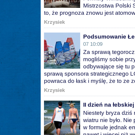
Mistrzostwa Polski 
to, że prognoza znowu jest atomo
Krzysiek
Podsumowanie Łe
07 10:09
Za sprawą tegoroc
mogliśmy sobie prz
odbywające się tu p
sprawą sponsora strategicznego 
powraca do łask i myślę, że to ze 
Krzysiek
II dzień na łebskiej
Niestety bryza dziś
wiatru nie było. Nie
w formule jednak em
nawet i więcej niż 