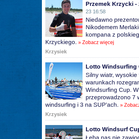
Przemek Krzycki - z
23 16:58
Niedawno prezentow
Nikodemem Merlakiem
kompana z polskie
Krzyckiego.
» Zobacz więcej
Krzysiek
Lotto Windsurfing 
Silny wiatr, wysokie
warunkach rozegrany
Windsurfing Cup. W
przeprowadzono 7 w
windsurfing i 3 na SUP'ach.
» Zobac
Krzysiek
Lotto Windsurf Cup
Łeba nas nie zawiod