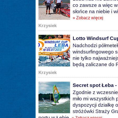
co zawsze a więc ws
słońce na niebie i 
» Zobacz więcej
Krzysiek
Lotto Windsurf Cu
Nadchodzi półmetek
windsurfingowego 
nie tylko najważnie
będą zaliczane do 
Krzysiek
Secret spot Łeba -
Zgodnie z wczesniej
miło mi wszystkich
dyspozycji działkę 
stróżówki Straży Gr
portu w Łebie.
» Zobacz więcej