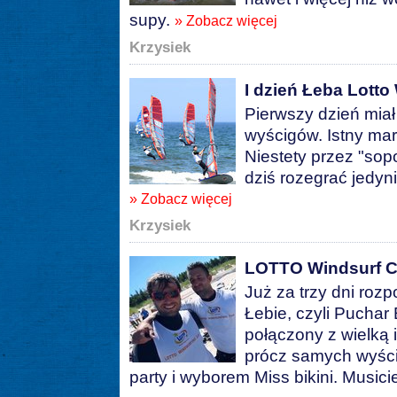
supy.
» Zobacz więcej
Krzysiek
I dzień Łeba Lotto
Pierwszy dzień mia
wyścigów. Istny mar
Niestety przez "sop
dziś rozegrać jedyni
» Zobacz więcej
Krzysiek
LOTTO Windsurf C
Już za trzy dni ro
Łebie, czyli Puchar
połączony z wielką 
prócz samych wyścig
party i wyborem Miss bikini. Music