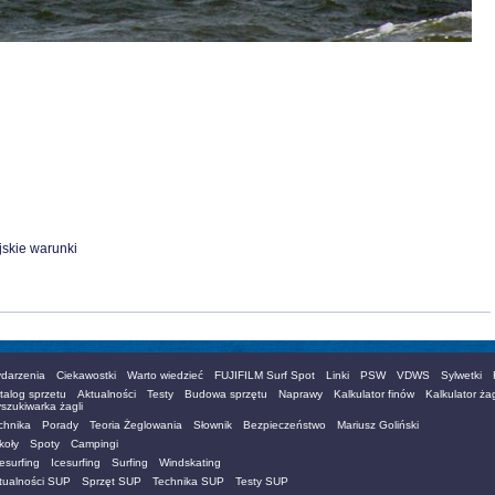
skie warunki
darzenia
Ciekawostki
Warto wiedzieć
FUJIFILM Surf Spot
Linki
PSW
VDWS
Sylwetki
talog sprzetu
Aktualności
Testy
Budowa sprzętu
Naprawy
Kalkulator finów
Kalkulator żag
szukiwarka żagli
chnika
Porady
Teoria Żeglowania
Słownik
Bezpieczeństwo
Mariusz Goliński
koły
Spoty
Campingi
esurfing
Icesurfing
Surfing
Windskating
tualności SUP
Sprzęt SUP
Technika SUP
Testy SUP