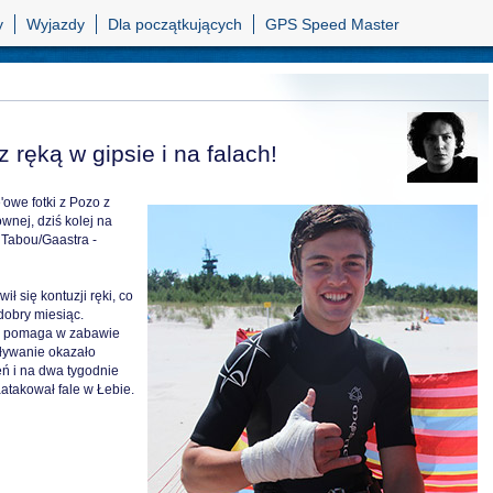
y
Wyjazdy
Dla początkujących
GPS Speed Master
 ręką w gipsie i na falach!
we fotki z Pozo z
ównej, dziś kolej na
Tabou/Gaastra -
ł się kontuzji ręki, co
dobry miesiąc.
nie pomaga w zabawie
pływanie okazało
ceń i na dwa tygodnie
atakował fale w Łebie.