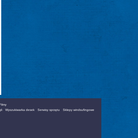
Filmy
li
Wyszukiwarka desek
Serwisy sprzętu
Sklepy windsufingowe