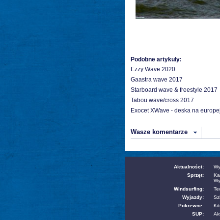
Podobne artykuły:
Ezzy Wave 2020
Gaastra wave 2017
Starboard wave & freestyle 2017
Tabou wave/cross 2017
Exocet XWave - deska na europej
Wasze komentarze
Aktualności:
Wy
Sprzęt:
Ka
Wy
Windsurfing:
Te
Wyjazdy:
Sz
Pokrewne:
Kit
SUP:
Ak