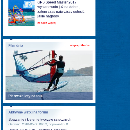
GPS Speed Master 2017
wystartowało już na dobre,
zatem czas najwyższy ogłosić
jakie nagrody...
zobacz więcej
Film dnia
więcej filmów
Pierwsze loty na foilu
Aktywne wątki na forum
Spawanie i klejenie tworzyw sztucznych
Ostatnio: 2018-05-30 09:32, odpowiedzi: 0