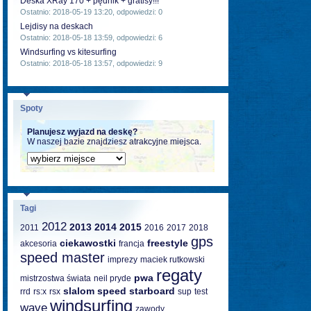
Deska XRay 170 + pędnik + gratisy!!!
Ostatnio: 2018-05-19 13:20, odpowiedzi: 0
Lejdisy na deskach
Ostatnio: 2018-05-18 13:59, odpowiedzi: 6
Windsurfing vs kitesurfing
Ostatnio: 2018-05-18 13:57, odpowiedzi: 9
Spoty
Planujesz wyjazd na deskę?
W naszej bazie znajdziesz atrakcyjne miejsca.
Tagi
2012
2013
2014
2015
2011
2016
2017
2018
gps
ciekawostki
freestyle
akcesoria
francja
speed master
imprezy
maciek rutkowski
regaty
pwa
mistrzostwa świata
neil pryde
slalom
speed
starboard
rrd
rs:x
rsx
sup
test
windsurfing
wave
zawody