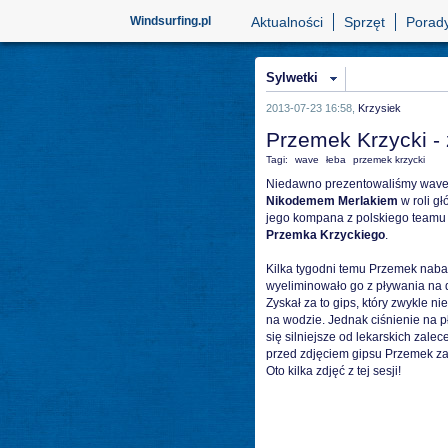
Windsurfing.pl
Aktualności
Sprzęt
Porad
Sylwetki
2013-07-23 16:58,
Krzysiek
Przemek Krzycki - z
Tagi:
wave
łeba
przemek krzycki
Niedawno prezentowaliśmy wave'o
Nikodemem Merlakiem
w roli gł
jego kompana z polskiego teamu 
Przemka Krzyckiego
.
Kilka tygodni temu Przemek nabawi
wyeliminowało go z pływania na 
Zyskał za to gips, który zwykle 
na wodzie. Jednak ciśnienie na 
się silniejsze od lekarskich zale
przed zdjęciem gipsu Przemek za
Oto kilka zdjęć z tej sesji!