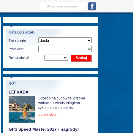
Katalog sprzętu
Typ sprzętu
Producent
Rok produkcji
HOT
LEFKADA
Sposób na cudowne, greckie
wakacje z windsurfingiem i
szkoleniem po polsku
zobacz więcej
GPS Speed Master 2017 - nagrody!