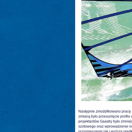
Następnie zmodyfikowano pracę li
zmianą było przesunięcie profilu
projektantów Gaastry było zmnie
szotowego oraz wprowadzenie no
przyspieszenie jak i wyższą prę