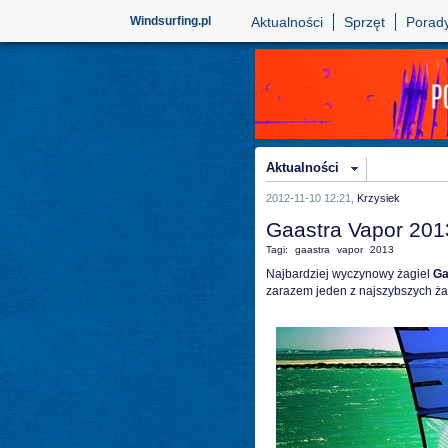
Windsurfing.pl
Aktualności
Sprzęt
Porad
Aktualności
2012-11-10 12:21,
Krzysiek
Gaastra Vapor 201
Tagi:
gaastra
vapor
2013
Najbardziej wyczynowy żagiel
Ga
zarazem jeden z najszybszych żag