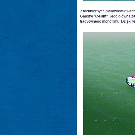
Z technicznych ciekawostek war
Gaastrę "
C-Film
". Jego główną z
tradycyjnego monofilmu. Dzięki te