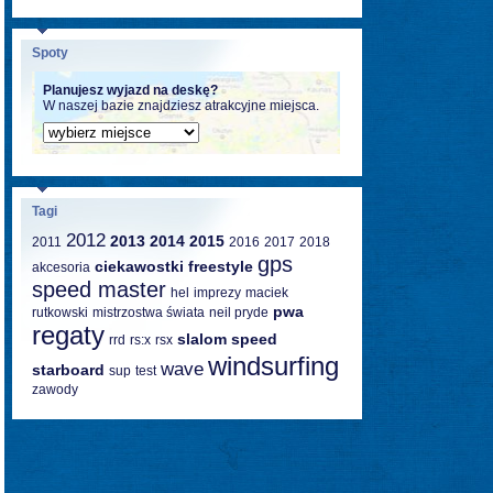
Spoty
Planujesz wyjazd na deskę?
W naszej bazie znajdziesz atrakcyjne miejsca.
Tagi
2012
2013
2014
2015
2011
2016
2017
2018
gps
ciekawostki
freestyle
akcesoria
speed master
hel
imprezy
maciek
pwa
rutkowski
mistrzostwa świata
neil pryde
regaty
slalom
speed
rrd
rs:x
rsx
windsurfing
wave
starboard
sup
test
zawody