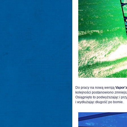
Do pracy na nową wersją
Vapor'
kolejności postanowiono zmniejsz
Osiągnięto to podwyższając i prz
i wydłużając długość po bomie.