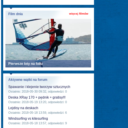
Film dnia
więcej filmów
Pierwsze loty na foilu
Aktywne wątki na forum
Spawanie i klejenie tworzyw sztucznych
Ostatnio: 2018-05-30 09:32, odpowiedzi: 0
Deska XRay 170 + pędnik + gratisy!!!
Ostatnio: 2018-05-19 13:20, odpowiedzi: 0
Lejdisy na deskach
Ostatnio: 2018-05-18 13:59, odpowiedzi: 6
Windsurfing vs kitesurfing
Ostatnio: 2018-05-18 13:57, odpowiedzi: 9