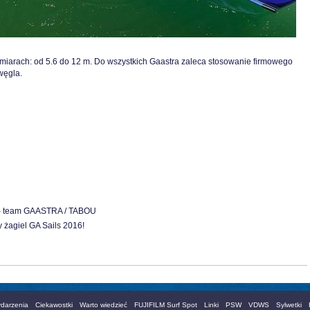
zmiarach: od 5.6 do 12 m. Do wszystkich Gaastra zaleca stosowanie firmowego
węgla.
– team GAASTRA / TABOU
 żagiel GA Sails 2016!
darzenia
Ciekawostki
Warto wiedzieć
FUJIFILM Surf Spot
Linki
PSW
VDWS
Sylwetki