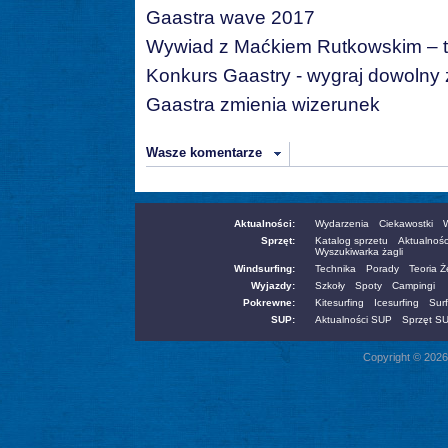
Gaastra wave 2017
Wywiad z Maćkiem Rutkowskim –
Konkurs Gaastry - wygraj dowolny 
Gaastra zmienia wizerunek
Wasze komentarze
Aktualności:
Wydarzenia
Ciekawostki
W
Sprzęt:
Katalog sprzetu
Aktualnośc
Wyszukiwarka żagli
Windsurfing:
Technika
Porady
Teoria 
Wyjazdy:
Szkoły
Spoty
Campingi
Pokrewne:
Kitesurfing
Icesurfing
Surf
SUP:
Aktualności SUP
Sprzęt S
Copyright © 2026