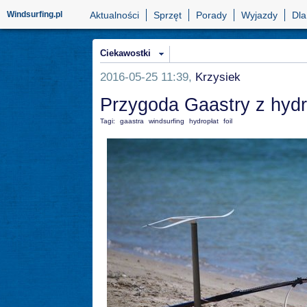
Windsurfing.pl
Aktualności
Sprzęt
Porady
Wyjazdy
Dla
Ciekawostki
2016-05-25 11:39,
Krzysiek
Przygoda Gaastry z hyd
Tagi:
gaastra
windsurfing
hydropłat
foil