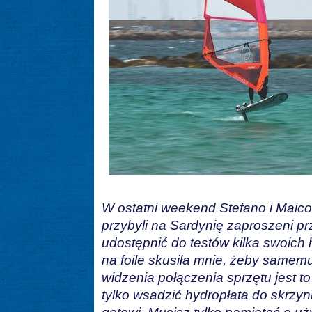
W ostatni weekend Stefano i Maicol
przybyli na Sardynię zaproszeni pr
udostępnić do testów kilka swoich
na foile skusiła mnie, żeby samem
widzenia połączenia sprzętu jest t
tylko wsadzić hydropłata do skrzynk