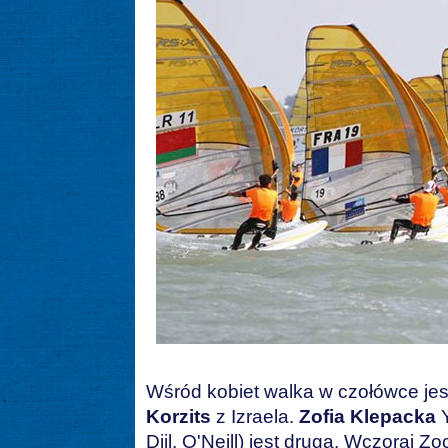
Wśród kobiet walka w czołówce jes
Korzits
z Izraela.
Zofia Klepacka
Y
Diil, O'Neill) jest druga. Wczoraj Z