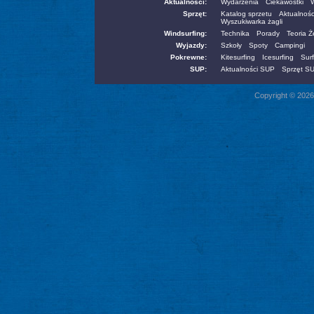
Aktualności:
Wydarzenia
Ciekawostki
W
Sprzęt:
Katalog sprzetu
Aktualnośc
Wyszukiwarka żagli
Windsurfing:
Technika
Porady
Teoria 
Wyjazdy:
Szkoły
Spoty
Campingi
Pokrewne:
Kitesurfing
Icesurfing
Surf
SUP:
Aktualności SUP
Sprzęt S
Copyright © 2026