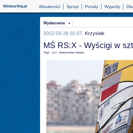
Windsurfing.pl
Aktualności
Sprzęt
Porady
Wyjazdy
Dla
Wydarzenia
2012-03-26 01:07,
Krzysiek
MŚ RS:X - Wyścigi w sz
Tagi:
rs:x
mistrzostwa świata