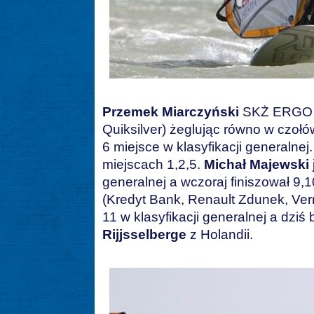
Przemek Miarczyński
SKŻ ERGO H
Quiksilver) żeglując równo w czołó
6 miejsce w klasyfikacji generalne
miejscach 1,2,5.
Michał Majewski
generalnej a wczoraj finiszował 9,
(Kredyt Bank, Renault Zdunek, Verm
11 w klasyfikacji generalnej a dziś
Rijjsselberge
z Holandii.