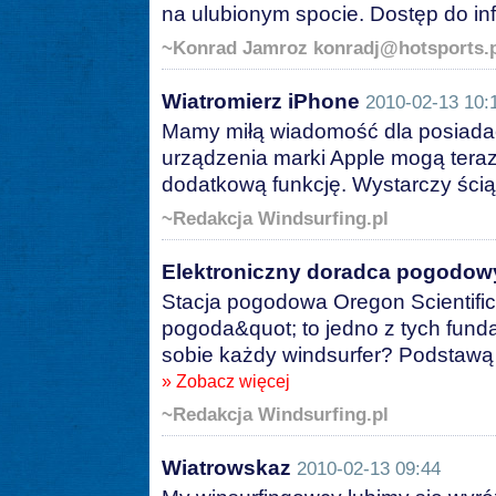
na ulubionym spocie. Dostęp do inf
~Konrad Jamroz konradj@hotsports.
Wiatromierz iPhone
2010-02-13 10:
Mamy miłą wiadomość dla posiadac
urządzenia marki Apple mogą teraz
dodatkową funkcję. Wystarczy ści
~Redakcja Windsurfing.pl
Elektroniczny doradca pogodow
Stacja pogodowa Oregon Scientific
pogoda&quot; to jedno z tych fund
sobie każdy windsurfer? Podstawą 
» Zobacz więcej
~Redakcja Windsurfing.pl
Wiatrowskaz
2010-02-13 09:44