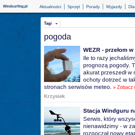
Windsurfing.pl
Aktualności
Sprzęt
Porady
Wyjazdy
Dla
Tagi
pogoda
WEZR - przełom w
Ile to razy jechaliś
prognozą pogody. Ty
akurat przeszedł w n
ochoty dotrzeć w tak
stronach serwisów meteo.
» Zobacz 
Krzysiek
Stacja Windguru n
Serwis, który wszy
nienawidzimy - w za
rozpoczął nowy etap