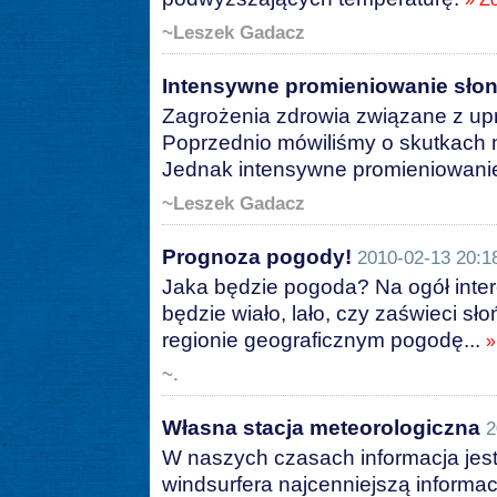
~Leszek Gadacz
Intensywne promieniowanie sło
Zagrożenia zdrowia związane z upr
Poprzednio mówiliśmy o skutkach 
Jednak intensywne promieniowanie
~Leszek Gadacz
Prognoza pogody!
2010-02-13 20:1
Jaka będzie pogoda? Na ogół inter
będzie wiało, lało, czy zaświeci sł
regionie geograficznym pogodę...
»
~.
Własna stacja meteorologiczna
2
W naszych czasach informacja je
windsurfera najcenniejszą informacj