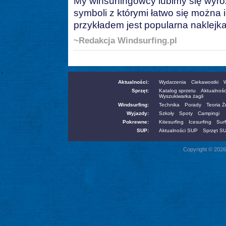
My winsurfingowcy lubimy się wyr
symboli z którymi łatwo się można 
przykładem jest popularna naklejka
~Redakcja Windsurfing.pl
Aktualności:
Wydarzenia
Ciekawostki
W
Sprzęt:
Katalog sprzetu
Aktualnośc
Wyszukiwarka żagli
Windsurfing:
Technika
Porady
Teoria 
Wyjazdy:
Szkoły
Spoty
Campingi
Pokrewne:
Kitesurfing
Icesurfing
Surf
SUP:
Aktualności SUP
Sprzęt S
Copyright © 2026