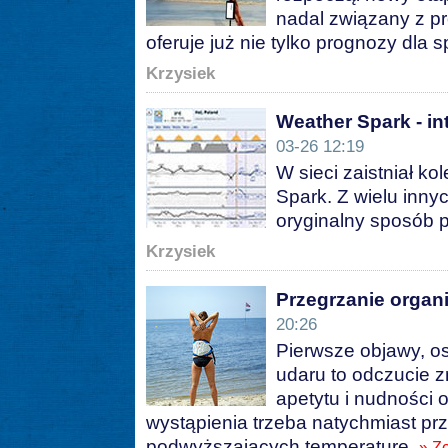
nadal związany z 
oferuje już nie tylko prognozy dla 
Krzysiek
Weather Spark - i
03-26 12:19
W sieci zaistniał k
Spark. Z wielu inny
oryginalny sposób 
Krzysiek
Przegrzanie organi
20:26
Pierwsze objawy, os
udaru to odczucie z
apetytu i nudności 
wystąpienia trzeba natychmiast pr
podwyższających temperaturę.
» Z