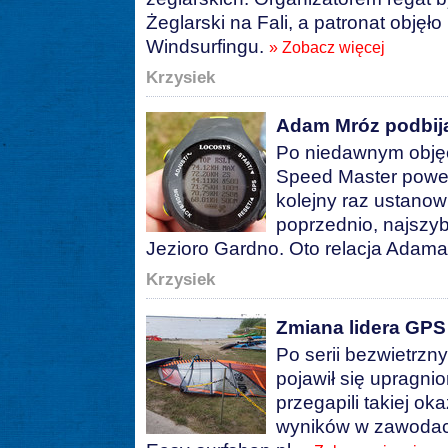
Żeglarski na Fali, a patronat objęł
Windsurfingu.
» Zobacz więcej
Krzysiek
Adam Mróz podbij
Po niedawnym obję
Speed Master power
kolejny raz ustanow
poprzednio, najszy
Jezioro Gardno. Oto relacja Adama z
Krzysiek
Zmiana lidera GPS
Po serii bezwietrz
pojawił się upragni
przegapili takiej ok
wyników w zawodac