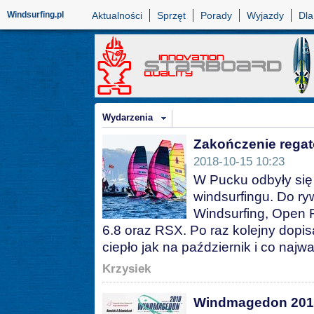
Windsurfing.pl
Aktualności
Sprzęt
Porady
Wyjazdy
Dla
Wydarzenia
Zakończenie rega
2018-10-15 10:23
W Pucku odbyły się
windsurfingu. Do ryw
Windsurfing, Open F
6.8 oraz RSX. Po raz kolejny dopis
ciepło jak na październik i co naj
Krzysiek
Windmagedon 201