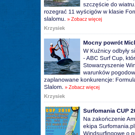
szczęście do wiatru.
rozegrać 11 wyścigów w klasie For
slalomu.
» Zobacz więcej
Krzysiek
Mocny powrót Mic
W Kuźnicy odbyły si
- ABC Surf Cup, któ
Stowarzyszenie Wi
warunków pogodowyc
zaplanowane konkurencje: Formula
Slalom.
» Zobacz więcej
Krzysiek
Surfomania CUP 2
Na zakończenie Ama
ekipa Surfomania.p
Windsurfingowe o p