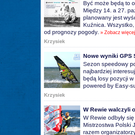
Być może będą to o
Między 14. a 27. pa
planowany jest wyśc
Kuźnica. Wszystko, 
od prognozy pogody.
» Zobacz więce
Krzysiek
Nowe wyniki GPS 
Sezon speedowy pow
najbardziej interesu
będą losy pozycji 
powered by Easy-su
Krzysiek
W Rewie walczyli 
W Rewie odbyły się 
Mistrzostwa Polski
razem organizatorzy