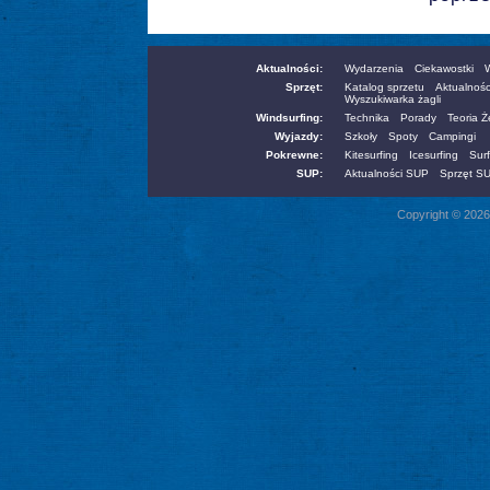
Aktualności:
Wydarzenia
Ciekawostki
W
Sprzęt:
Katalog sprzetu
Aktualnośc
Wyszukiwarka żagli
Windsurfing:
Technika
Porady
Teoria 
Wyjazdy:
Szkoły
Spoty
Campingi
Pokrewne:
Kitesurfing
Icesurfing
Surf
SUP:
Aktualności SUP
Sprzęt S
Copyright © 2026