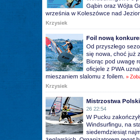
Gąbin oraz Wójta G
września w Koleszówce nad Jezio
Krzysiek
Foil nową konkur
Od przyszłego sezo
się nowa, choć już z
Biorąc pod uwagę r
oficjele z PWA uzna
mieszaniem slalomu z foilem.
» Zob
Krzysiek
Mistrzostwa Polsk
26 22:54
W Pucku zakończyły
Windsurfingu, na sta
siedemdziesiąt naj
żeglarskich. Organizatorem regat 