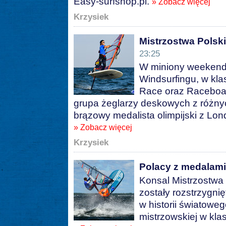
Easy-surfshop.pl.
» Zobacz więcej
Krzysiek
Mistrzostwa Polsk
23:25
W miniony weekend 
Windsurfingu, w kla
Race oraz Raceboar
grupa żeglarzy deskowych z różnyc
brązowy medalista olimpijski z Lo
» Zobacz więcej
Krzysiek
Polacy z medalami
Konsal Mistrzostwa 
zostały rozstrzygni
w historii światowe
mistrzowskiej w kla