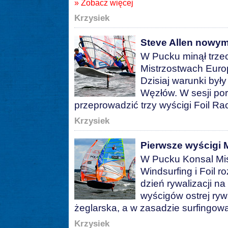
» Zobacz więcej
Krzysiek
Steve Allen nowym
W Pucku minął trzec
Mistrzostwach Europ
Dzisiaj warunki był
Węzłów. W sesji po
przeprowadzić trzy wyścigi Foil Ra
Krzysiek
Pierwsze wyścigi 
W Pucku Konsal Mi
Windsurfing i Foil r
dzień rywalizacji n
wyścigów ostrej ryw
żeglarska, a w zasadzie surfingow
Krzysiek