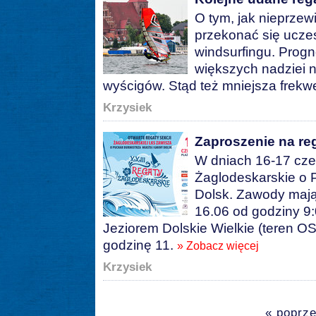
O tym, jak nieprzew
przekonać się uczes
windsurfingu. Progno
większych nadziei 
wyścigów. Stąd też mniejsza frekwe
Krzysiek
Zaproszenie na re
W dniach 16-17 cze
Żaglodeskarskie o 
Dolsk. Zawody mają 
16.06 od godziny 9:
Jeziorem Dolskie Wielkie (teren OS
godzinę 11.
» Zobacz więcej
Krzysiek
« poprze