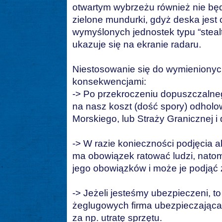
otwartym wybrzeżu również nie będ
zielone mundurki, gdyż deska jest
wymyślonych jednostek typu “stealt
ukazuje się na ekranie radaru.
Niestosowanie się do wymienionych
konsekwencjami:
-> Po przekroczeniu dopuszczaln
na nasz koszt (dość spory) odholo
Morskiego, lub Straży Granicznej 
-> W razie konieczności podjęcia a
ma obowiązek ratować ludzi, natom
jego obowiązków i może je podjąć 
-> Jeżeli jesteśmy ubezpieczeni, 
żeglugowych firma ubezpieczając
za np. utratę sprzętu.