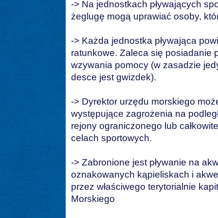
-> Na jednostkach pływających spo
żeglugę mogą uprawiać osoby, któr
-> Każda jednostka pływająca pow
ratunkowe. Zaleca się posiadanie 
wzywania pomocy (w zasadzie jed
desce jest gwizdek).
-> Dyrektor urzędu morskiego moż
występujące zagrożenia na podle
rejony ograniczonego lub całkowit
celach sportowych.
-> Zabronione jest pływanie na ak
oznakowanych kąpieliskach i akw
przez właściwego terytorialnie kap
Morskiego