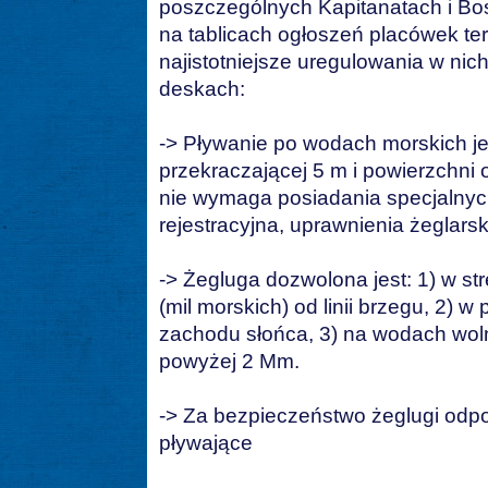
poszczególnych Kapitanatach i B
na tablicach ogłoszeń placówek t
najistotniejsze uregulowania w ni
deskach:
-> Pływanie po wodach morskich je
przekraczającej 5 m i powierzchni 
nie wymaga posiadania specjalnych
rejestracyjna, uprawnienia żeglarski
-> Żegluga dozwolona jest: 1) w st
(mil morskich) od linii brzegu, 2) 
zachodu słońca, 3) na wodach woln
powyżej 2 Mm.
-> Za bezpieczeństwo żeglugi odpo
pływające