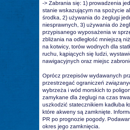
-> Zabrania się: 1) prowadzenia j
stanie wskazującym na spożycie al
środka, 2) używania do żeglugi je
niesprawnych, 3) używania do żegl
przypisanego wyposażenia w sprzęt
zbliżania na odległość mniejszą ni
na kotwicy, torów wodnych dla sta
ruchu, kąpiących się ludzi, wysta
nawigacyjnych oraz miejsc zabroni
Oprócz przepisów wydawanych prz
przestrzegać ograniczeń związany
wybrzeża i wód morskich to poligo
zamykane dla żeglugi na czas trwa
uszkodzić statecznikiem kadłuba ł
które akweny są zamknięte. Inform
PR po prognozie pogody. Podawany
okres jego zamknięcia.