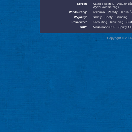
Sprzęt:
Katalog sprzetu
Aktualnośc
Wyszukiwarka żagli
Windsurfing:
Technika
Porady
Teoria 
Wyjazdy:
Szkoły
Spoty
Campingi
Pokrewne:
Kitesurfing
Icesurfing
Surf
SUP:
Aktualności SUP
Sprzęt S
Copyright © 2026