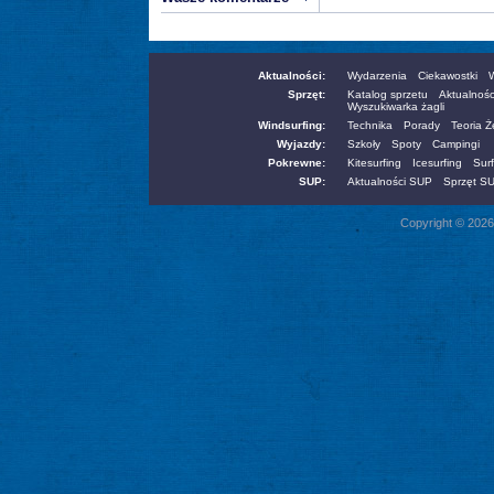
Aktualności:
Wydarzenia
Ciekawostki
W
Sprzęt:
Katalog sprzetu
Aktualnośc
Wyszukiwarka żagli
Windsurfing:
Technika
Porady
Teoria 
Wyjazdy:
Szkoły
Spoty
Campingi
Pokrewne:
Kitesurfing
Icesurfing
Surf
SUP:
Aktualności SUP
Sprzęt S
Copyright © 2026