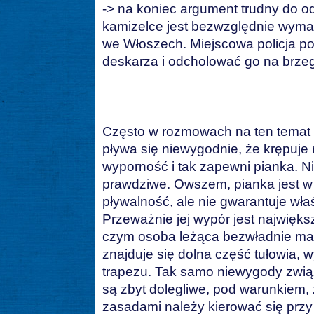
-> na koniec argument trudny do o
kamizelce jest bezwzględnie wymag
we Włoszech. Miejscowa policja po
deskarza i odcholować go na brzeg 
Często w rozmowach na ten temat 
pływa się niewygodnie, że krępuje 
wyporność i tak zapewni pianka. Ni
prawdziwe. Owszem, pianka jest w
pływalność, ale nie gwarantuje wła
Przeważnie jej wypór jest najwięks
czym osoba leżąca bezwładnie ma
znajduje się dolna część tułowia,
trapezu. Tak samo niewygody zwią
są zbyt dolegliwe, pod warunkiem,
zasadami należy kierować się prz