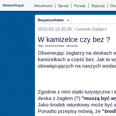
Windsurfing.pl
Aktualności
Sprzęt
Porady
Wyjazdy
Dla
Bezpieczeństwo
2010-02-13 20:28, ~Leszek Gadacz
W kamizelce czy bez ?
Tagi:
bezpieczeństwo
akcesoria
Obserwując żeglarzy na deskach w
kamizelkach a część bez. Jak to w
obowiązujących na naszych woda
Zgodnie z nimi statki turystyczne i 
deska z żaglem (?)
"muszą być w
Jako środek ratunkowy może być 
Ponadto przepisy mówią, że
"środ