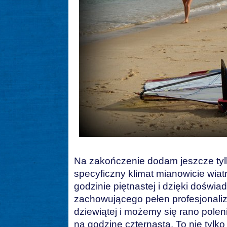
Na zakończenie dodam jeszcze ty
specyficzny klimat mianowicie wia
godzinie piętnastej i dzięki dośw
zachowującego pełen profesjonaliz
dziewiątej i możemy się rano poleni
na godzinę czternastą. To nie tylk