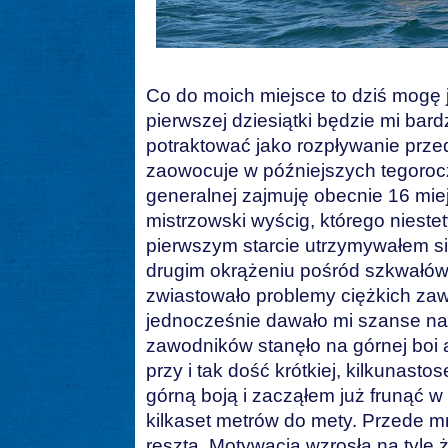
Co do moich miejsce to dziś mogę 
pierwszej dziesiątki będzie mi bar
potraktować jako rozpływanie prz
zaowocuje w późniejszych tegorocz
generalnej zajmuję obecnie 16 mie
mistrzowski wyścig, którego nieste
pierwszym starcie utrzymywałem się
drugim okrążeniu pośród szkwałów p
zwiastowało problemy ciężkich zaw
jednocześnie dawało mi szanse na n
zawodników stanęło na górnej boi 
przy i tak dość krótkiej, kilkunas
górną boją i zacząłem już frunąć 
kilkaset metrów do mety. Przede m
reszta. Motywacja wzrosła na tyle ż