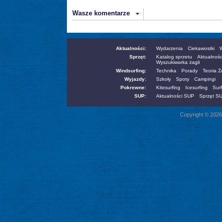
Wasze komentarze
Aktualności:
Wydarzenia
Ciekawostki
W
Sprzęt:
Katalog sprzetu
Aktualnośc
Wyszukiwarka żagli
Windsurfing:
Technika
Porady
Teoria 
Wyjazdy:
Szkoły
Spoty
Campingi
Pokrewne:
Kitesurfing
Icesurfing
Surf
SUP:
Aktualności SUP
Sprzęt S
Copyright © 2026