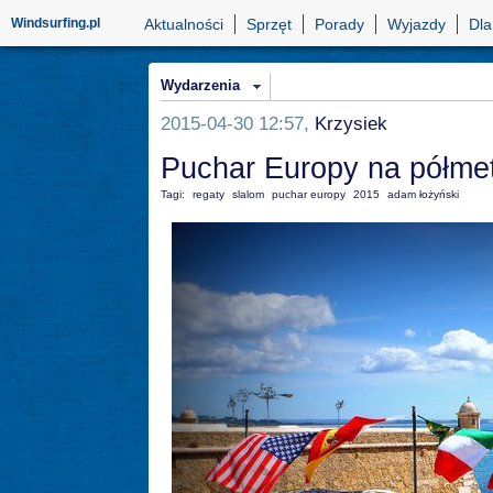
Windsurfing.pl
Aktualności
Sprzęt
Porady
Wyjazdy
Dla
Wydarzenia
2015-04-30 12:57,
Krzysiek
Puchar Europy na półme
Tagi:
regaty
slalom
puchar europy
2015
adam łożyński