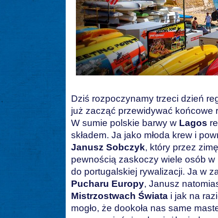
Dziś rozpoczynamy trzeci dzień r
już zacząć przewidywać końcowe rez
W sumie polskie barwy w
Lagos
re
składem. Ja jako młoda krew i pow
Janusz Sobczyk
, który przez zim
pewnością zaskoczy wiele osób w
do portugalskiej rywalizacji. Ja w 
Pucharu Europy
, Janusz natomias
Mistrzostwach Świata
i jak na ra
mogło, że dookoła nas same maste