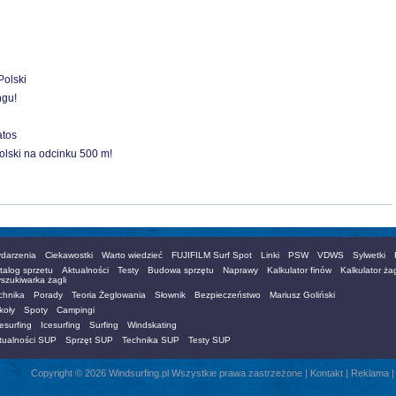
Polski
ngu!
atos
lski na odcinku 500 m!
darzenia
Ciekawostki
Warto wiedzieć
FUJIFILM Surf Spot
Linki
PSW
VDWS
Sylwetki
talog sprzetu
Aktualności
Testy
Budowa sprzętu
Naprawy
Kalkulator finów
Kalkulator żag
szukiwarka żagli
chnika
Porady
Teoria Żeglowania
Słownik
Bezpieczeństwo
Mariusz Goliński
koły
Spoty
Campingi
esurfing
Icesurfing
Surfing
Windskating
tualności SUP
Sprzęt SUP
Technika SUP
Testy SUP
Copyright © 2026 Windsurfing.pl Wszystkie prawa zastrzeżone |
Kontakt
|
Reklama