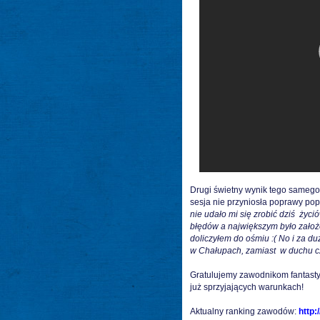
Drugi świetny wynik tego samego
sesja nie przyniosła poprawy po
nie udało mi się zrobić dziś życi
błędów a największym było założen
doliczyłem do ośmiu :( No i za d
w Chałupach, zamiast w duchu cz
Gratulujemy zawodnikom fantasty
już sprzyjających warunkach!
Aktualny ranking zawodów:
http: