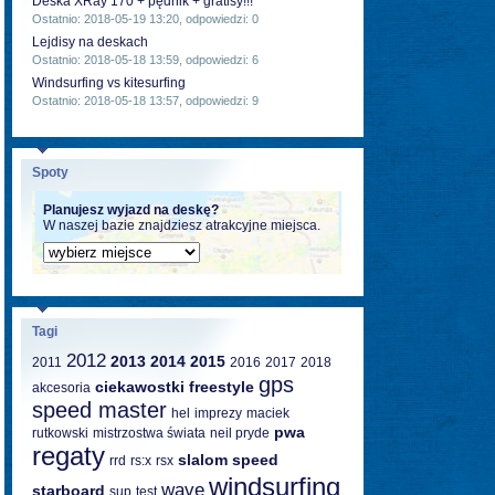
Deska XRay 170 + pędnik + gratisy!!!
Ostatnio: 2018-05-19 13:20, odpowiedzi: 0
Lejdisy na deskach
Ostatnio: 2018-05-18 13:59, odpowiedzi: 6
Windsurfing vs kitesurfing
Ostatnio: 2018-05-18 13:57, odpowiedzi: 9
Spoty
Planujesz wyjazd na deskę?
W naszej bazie znajdziesz atrakcyjne miejsca.
Tagi
2012
2013
2014
2015
2011
2016
2017
2018
gps
ciekawostki
freestyle
akcesoria
speed master
hel
imprezy
maciek
pwa
rutkowski
mistrzostwa świata
neil pryde
regaty
slalom
speed
rrd
rs:x
rsx
windsurfing
wave
starboard
sup
test