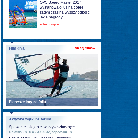
GPS Speed Master 2017
wystartowało już na dobre,
zatem czas najwyższy ogłosić
jakie nagrody...
zobacz więcej
Film dnia
więcej filmów
Pierwsze loty na foilu
Aktywne wątki na forum
Spawanie i klejenie tworzyw sztucznych
Ostatnio: 2018-05-30 09:32, odpowiedzi: 0