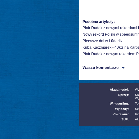
Podobne artykuły:
Piotr Dudek z nowymi rekordami 
Nowy rekord Polski w speedsurfi
Pierwsze dni w Lüderitz
Kuba Kaczmarek - 40kts na Karp
Piotr Dudek z nowym rekordem Po
Wasze komentarze
Aktualności:
Wy
Sprzęt:
Ka
Wy
Windsurfing:
Te
Wyjazdy:
Sz
Pokrewne:
Kit
SUP:
Ak