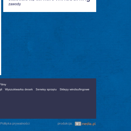
zawody
Filmy
li
Wyszukiwarka desek
Serwisy sprzętu
Sklepy windsufingowe
|
Polityka prywatności
produkcja: