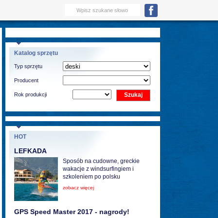
Katalog sprzętu
Typ sprzętu
Producent
Rok produkcji
HOT
LEFKADA
Sposób na cudowne, greckie
wakacje z windsurfingiem i
szkoleniem po polsku
zobacz więcej
GPS Speed Master 2017 - nagrody!