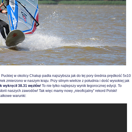
Puckiej w okolicy Chałup padła najszybsza jak do tej pory średnia prędkość 5x10
ek zmierzono w naszym kraju. Przy silnym wietrze z południa i dość wysokiej jak
k wykręcił 38.31 węzłów
! To nie tylko najlepszy wynik tegorocznej edycji. To
torii naszych zawodów! Tak więc mamy nowy „nieoficjalny” rekord Polski!
iałkowe warunki: