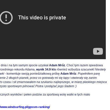
 dnia i na tym samym spocie uzyskał
Adam Mróz
. Choć tym razem speedowa
przedniego rekordu Adama,
wynik 34.9 kts
również wzbudza szacunek!
Niestety
ówki
- komentuje swoją poniedziałkową próbę
Adam Mróz
.
Popełniłem parę
ie 2 długich pianek, przez co gotowały mi się łapy i otwierały się zanim
użo czasu i sił zmarnowałem na szukaniu najlepszego, w miarę płaskiego miejsca
ysto sportowym pilnować Piotra i podążać jego śladem :)
cznych wyników i pełen podziw za sportową wolę walki w tych mało
//www.windsurfing.pl/gpssm-ranking/