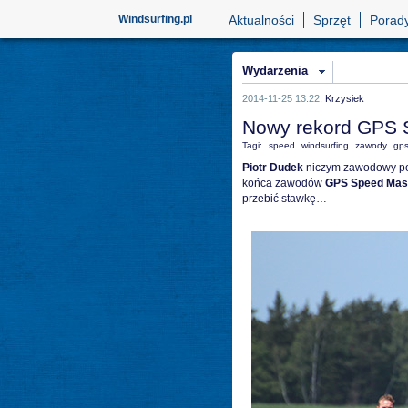
Windsurfing.pl
Aktualności
Sprzęt
Porad
Wydarzenia
2014-11-25 13:22,
Krzysiek
Nowy rekord GPS 
Tagi:
speed
windsurfing
zawody
gps
Piotr Dudek
niczym zawodowy pok
końca zawodów
GPS Speed Mas
przebić stawkę…