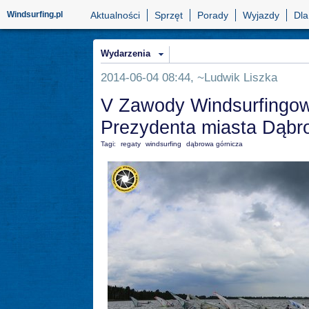
Windsurfing.pl
Aktualności
Sprzęt
Porady
Wyjazdy
Dla
Wydarzenia
2014-06-04 08:44, ~Ludwik Liszka
V Zawody Windsurfingo
Prezydenta miasta Dąbr
Tagi:
regaty
windsurfing
dąbrowa górnicza