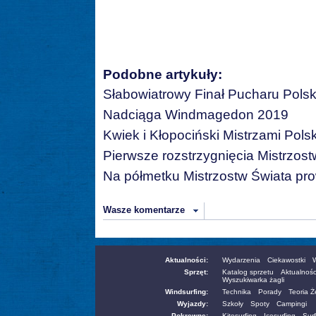
Podobne artykuły:
Słabowiatrowy Finał Pucharu Polsk
Nadciąga Windmagedon 2019
Kwiek i Kłopociński Mistrzami Polsk
Pierwsze rozstrzygnięcia Mistrzost
Na półmetku Mistrzostw Świata pro
Wasze komentarze
Aktualności:
Wydarzenia
Ciekawostki
W
Sprzęt:
Katalog sprzetu
Aktualnośc
Wyszukiwarka żagli
Windsurfing:
Technika
Porady
Teoria 
Wyjazdy:
Szkoły
Spoty
Campingi
Pokrewne:
Kitesurfing
Icesurfing
Surf