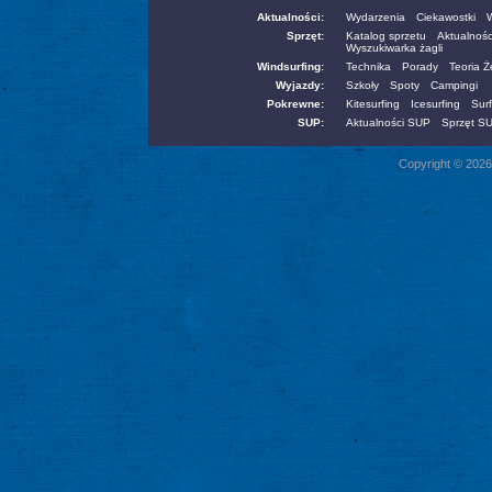
Aktualności:
Wydarzenia
Ciekawostki
W
Sprzęt:
Katalog sprzetu
Aktualnośc
Wyszukiwarka żagli
Windsurfing:
Technika
Porady
Teoria 
Wyjazdy:
Szkoły
Spoty
Campingi
Pokrewne:
Kitesurfing
Icesurfing
Surf
SUP:
Aktualności SUP
Sprzęt S
Copyright © 2026