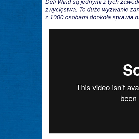
Defi Wind są jednymi z tych zawod
zwycięstwa. To duże wyzwanie zarów
z 1000 osobami dookoła sprawia n