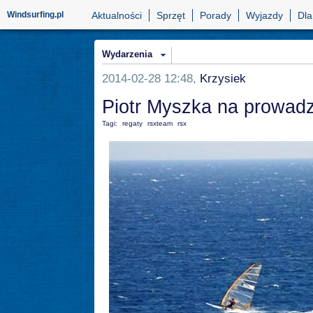
Windsurfing.pl
Aktualności
Sprzęt
Porady
Wyjazdy
Dla
Wydarzenia
2014-02-28 12:48,
Krzysiek
Piotr Myszka na prowadz
Tagi:
regaty
rsxteam
rsx