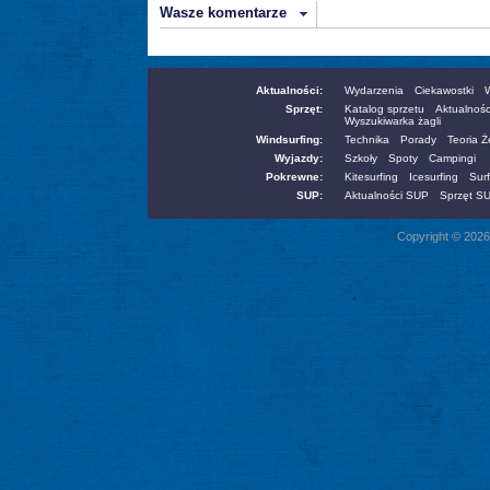
Wasze komentarze
Aktualności:
Wydarzenia
Ciekawostki
W
Sprzęt:
Katalog sprzetu
Aktualnośc
Wyszukiwarka żagli
Windsurfing:
Technika
Porady
Teoria 
Wyjazdy:
Szkoły
Spoty
Campingi
Pokrewne:
Kitesurfing
Icesurfing
Surf
SUP:
Aktualności SUP
Sprzęt S
Copyright © 2026