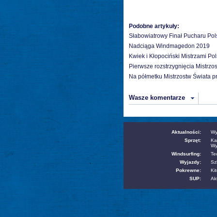
Podobne artykuły:
Słabowiatrowy Finał Pucharu Pol
Nadciąga Windmagedon 2019
Kwiek i Kłopociński Mistrzami Pol
Pierwsze rozstrzygnięcia Mistrzo
Na półmetku Mistrzostw Świata p
Wasze komentarze
Aktualności:
Wy
Sprzęt:
Ka
Wy
Windsurfing:
Te
Wyjazdy:
Sz
Pokrewne:
Kit
SUP:
Ak