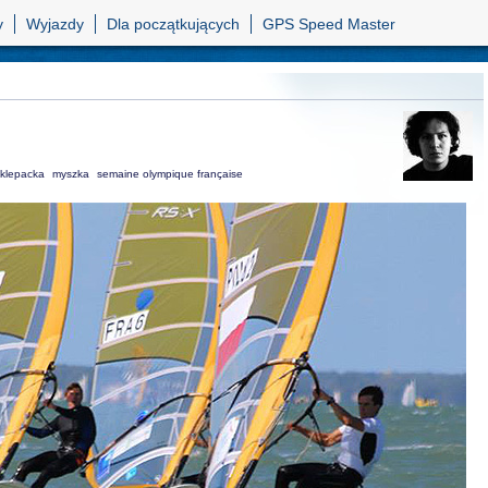
y
Wyjazdy
Dla początkujących
GPS Speed Master
klepacka
myszka
semaine olympique française