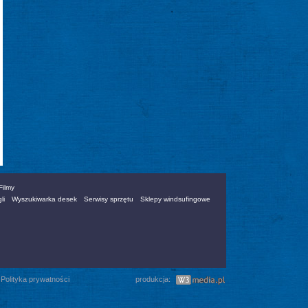
Filmy
li
Wyszukiwarka desek
Serwisy sprzętu
Sklepy windsufingowe
|
Polityka prywatności
produkcja: