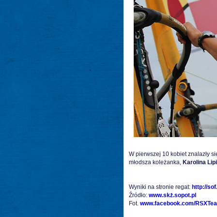
W pierwszej 10 kobiet znalazły s
młodsza koleżanka,
Karolina Lip
Wyniki na stronie regat:
http://sof
Źródło:
www.skż.sopot.pl
Fot.
www.facebook.com/RSXTe