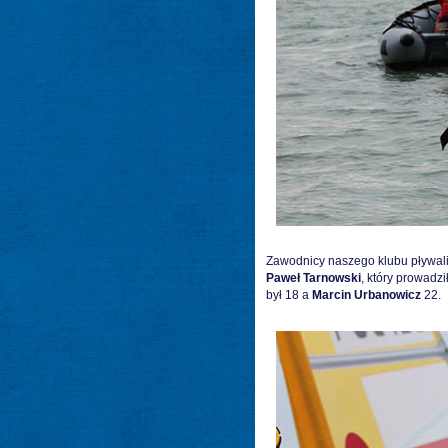
Zawodnicy naszego klubu pływali
Paweł Tarnowski
, który prowadz
był 18 a
Marcin Urbanowicz
22.