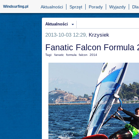
Windsurfing.pl
Aktualności
Sprzęt
Porady
Wyjazdy
Dla
Aktualności
2013-10-03 12:29,
Krzysiek
Fanatic Falcon Formula
Tagi:
fanatic
formula
falcon
2014