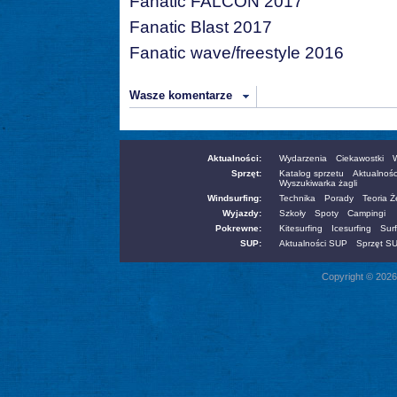
Fanatic FALCON 2017
Fanatic Blast 2017
Fanatic wave/freestyle 2016
Wasze komentarze
Aktualności:
Wydarzenia
Ciekawostki
W
Sprzęt:
Katalog sprzetu
Aktualnośc
Wyszukiwarka żagli
Windsurfing:
Technika
Porady
Teoria 
Wyjazdy:
Szkoły
Spoty
Campingi
Pokrewne:
Kitesurfing
Icesurfing
Surf
SUP:
Aktualności SUP
Sprzęt S
Copyright © 2026