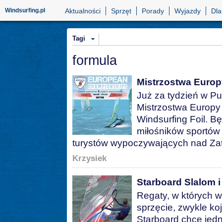
Windsurfing.pl
Aktualności
Sprzęt
Porady
Wyjazdy
Dla
Tagi
formula
Mistrzostwa Europ
Już za tydzień w P
Mistrzostwa Europy
Windsurfing Foil. Bę
miłośników sportów
turystów wypoczywających nad Za
Krzysiek
Starboard Slalom 
Regaty, w których 
sprzęcie, zwykle koj
Starboard chce jed