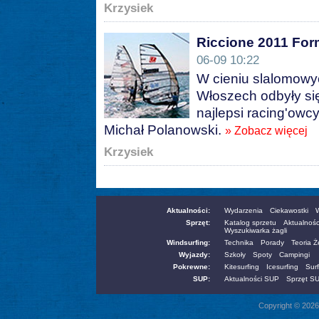
Krzysiek
Riccione 2011 For
06-09 10:22
W cieniu slalomow
Włoszech odbyły się
najlepsi racing'owcy
Michał Polanowski.
» Zobacz więcej
Krzysiek
Aktualności:
Wydarzenia
Ciekawostki
W
Sprzęt:
Katalog sprzetu
Aktualnośc
Wyszukiwarka żagli
Windsurfing:
Technika
Porady
Teoria 
Wyjazdy:
Szkoły
Spoty
Campingi
Pokrewne:
Kitesurfing
Icesurfing
Surf
SUP:
Aktualności SUP
Sprzęt S
Copyright © 2026