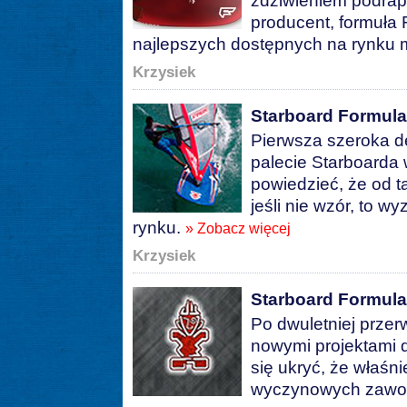
zdziwieniem podrap
producent, formuła
najlepszych dostępnych na rynku m
Krzysiek
Starboard Formula
Pierwsza szeroka de
palecie Starboarda
powiedzieć, że od ta
jeśli nie wzór, to 
rynku.
» Zobacz więcej
Krzysiek
Starboard Formula
Po dwuletniej przer
nowymi projektami d
się ukryć, że właśn
wyczynowych zawod