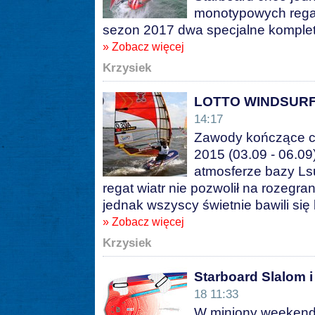
monotypowych regat,
sezon 2017 dwa specjalne komplety
» Zobacz więcej
Krzysiek
LOTTO WINDSURFI
14:17
Zawody kończące
2015 (03.09 - 06.09
atmosferze bazy Lsu
regat wiatr nie pozwolił na rozegr
jednak wszyscy świetnie bawili się
» Zobacz więcej
Krzysiek
Starboard Slalom 
18 11:33
W miniony weekend