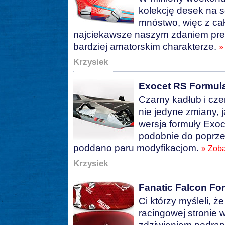
kolekcję desek na s
mnóstwo, więc z cał
najciekawsze naszym zdaniem prem
bardziej amatorskim charakterze.
»
Krzysiek
Exocet RS Formul
Czarny kadłub i cze
nie jedyne zmiany, 
wersja formuły Exo
podobnie do poprzed
poddano paru modyfikacjom.
» Zoba
Krzysiek
Fanatic Falcon Fo
Ci którzy myśleli, ż
racingowej stronie 