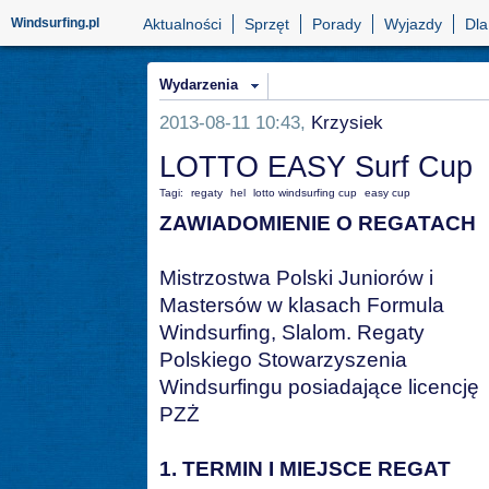
Windsurfing.pl
Aktualności
Sprzęt
Porady
Wyjazdy
Dla
Wydarzenia
2013-08-11 10:43,
Krzysiek
LOTTO EASY Surf Cup
Tagi:
regaty
hel
lotto windsurfing cup
easy cup
ZAWIADOMIENIE O REGATACH
Mistrzostwa Polski Juniorów i
Mastersów w klasach Formula
Windsurfing, Slalom. Regaty
Polskiego Stowarzyszenia
Windsurfingu posiadające licencję
PZŻ
1. TERMIN I MIEJSCE REGAT