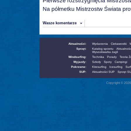
Pierwsze rozstrzygnięcia Mistrzost
Na półmetku Mistrzostw Świata pro
Wasze komentarze
Aktualności:
Wydarzenia
Ciekawostki
W
Sprzęt:
Katalog sprzetu
Aktualnośc
Wyszukiwarka żagli
Windsurfing:
Technika
Porady
Teoria 
Wyjazdy:
Szkoły
Spoty
Campingi
Pokrewne:
Kitesurfing
Icesurfing
Surf
SUP:
Aktualności SUP
Sprzęt S
Copyright © 2026