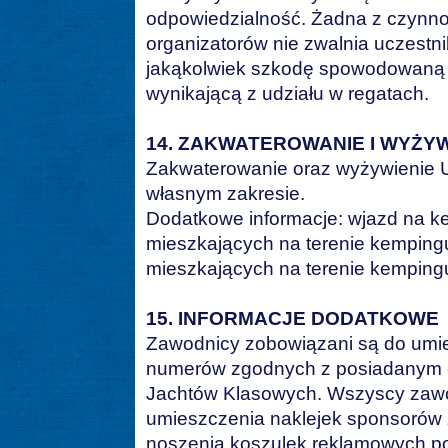
odpowiedzialność. Żadna z czynn
organizatorów nie zwalnia uczestn
jakąkolwiek szkodę spowodowaną p
wynikającą z udziału w regatach.
14. ZAKWATEROWANIE I WYŻYW
Zakwaterowanie oraz wyżywienie U
własnym zakresie.
Dodatkowe informacje: wjazd na k
mieszkających na terenie kempingu
mieszkających na terenie kempingu
15. INFORMACJE DODATKOWE
Zawodnicy zobowiązani są do umie
numerów zgodnych z posiadanym ce
Jachtów Klasowych. Wszyscy zawo
umieszczenia naklejek sponsorów 
noszenia koszulek reklamowych p