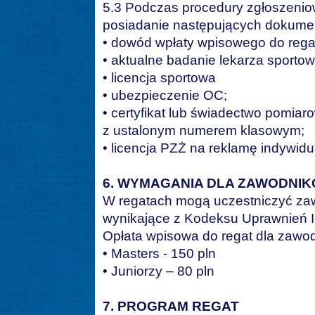
5.3 Podczas procedury zgłoszeniow
posiadanie następujących dokume
• dowód wpłaty wpisowego do rega
• aktualne badanie lekarza sporto
• licencja sportowa
• ubezpieczenie OC;
• certyfikat lub świadectwo pomiar
z ustalonym numerem klasowym;
• licencja PZŻ na reklamę indywid
6. WYMAGANIA DLA ZAWODNI
W regatach mogą uczestniczyć za
wynikające z Kodeksu Uprawnień 
Opłata wpisowa do regat dla zawo
• Masters - 150 pln
• Juniorzy – 80 pln
7. PROGRAM REGAT