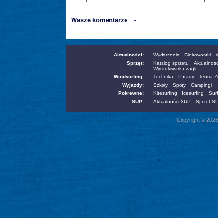
Wasze komentarze
Aktualności:
Wydarzenia
Ciekawostki
W
Sprzęt:
Katalog sprzetu
Aktualnośc
Wyszukiwarka żagli
Windsurfing:
Technika
Porady
Teoria 
Wyjazdy:
Szkoły
Spoty
Campingi
Pokrewne:
Kitesurfing
Icesurfing
Surf
SUP:
Aktualności SUP
Sprzęt S
Copyright © 2026