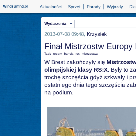
Windsurfing.pl
Aktualności
Sprzęt
Porady
Wyjazdy
Dla
Wydarzenia
2013-07-08 09:48,
Krzysiek
Finał Mistrzostw Europy
Tagi:
regaty
francja
rsx
mistrzostwa
W Brest zakończyły się
Mistrzostw
olimpijskiej klasy RS:X
. Były to 
trochę szczęścia gdyż szkwały i pr
ostatniego dnia tego szczęścia zab
na podium.