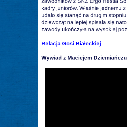
zawodników z SKŻ Ergo Hestia Sopo
kadry juniorów. Właśnie jednemu z
udało się stanąć na drugim stopni
dziewcząt najlepiej spisała się nat
zawody ukończyła na wysokiej pozy
Relacja Gosi Białeckiej
Wywiad z Maciejem Dziemiańczuk