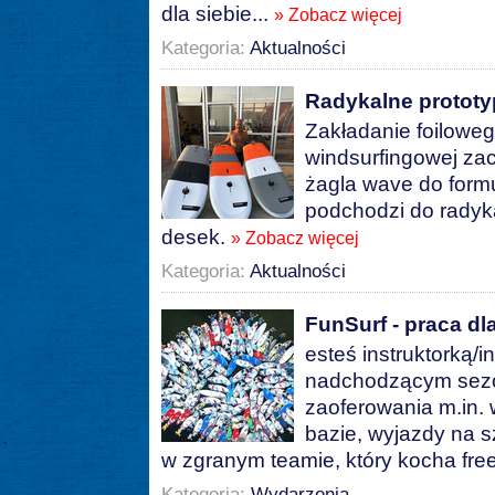
dla siebie...
» Zobacz więcej
Kategoria:
Aktualności
Radykalne protot
Zakładanie foiloweg
windsurfingowej za
żagla wave do formu
podchodzi do radyk
desek.
» Zobacz więcej
Kategoria:
Aktualności
FunSurf - praca dl
esteś instruktorką/i
nadchodzącym sezo
zaoferowania m.in. 
bazie, wyjazdy na s
w zgranym teamie, który kocha free
Kategoria:
Wydarzenia