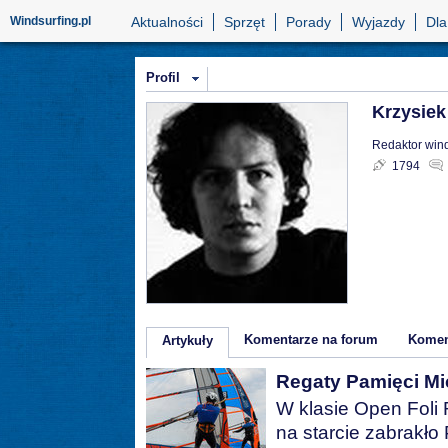
Windsurfing.pl
Aktualności
Sprzęt
Porady
Wyjazdy
Dla
Profil
Krzysiek
Redaktor wind
1794
Komentarze na forum
Komen
Artykuły
Regaty Pamięci Mi
W klasie Open Foli 
na starcie zabrakło