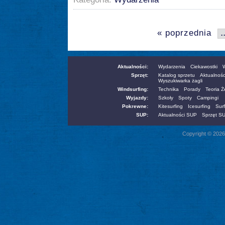
.
« poprzednia
Aktualności:
Wydarzenia
Ciekawostki
W
Sprzęt:
Katalog sprzetu
Aktualnośc
Wyszukiwarka żagli
Windsurfing:
Technika
Porady
Teoria 
Wyjazdy:
Szkoły
Spoty
Campingi
Pokrewne:
Kitesurfing
Icesurfing
Surf
SUP:
Aktualności SUP
Sprzęt S
Copyright © 2026