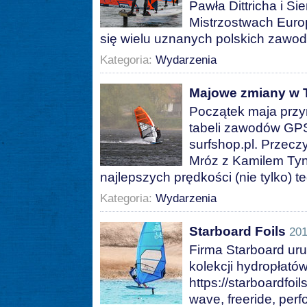
Pawła Dittricha i Si
Mistrzostwach Europ
się wielu uznanych polskich zawo
Kategoria:
Wydarzenia
Majowe zmiany w
Początek maja przy
tabeli zawodów GP
surfshop.pl. Przecz
Mróz z Kamilem Tyni
najlepszych prędkości (nie tylko) 
Kategoria:
Wydarzenia
Starboard Foils
201
Firma Starboard ur
kolekcji hydropłat
https://starboardfoil
wave, freeride, per