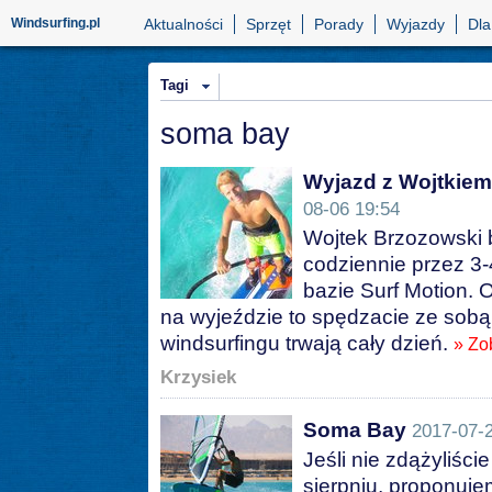
Windsurfing.pl
Aktualności
Sprzęt
Porady
Wyjazdy
Dla
Tagi
soma bay
Wyjazd z Wojtkie
08-06 19:54
Wojtek Brzozowski 
codziennie przez 3-
bazie Surf Motion. 
na wyjeździe to spędzacie ze sobą
windsurfingu trwają cały dzień.
» Zo
Krzysiek
Soma Bay
2017-07-2
Jeśli nie zdążyliści
sierpniu, proponuj