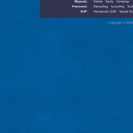
Wyjazdy:
Szkoły
Spoty
Campingi
Pokrewne:
Kitesurfing
Icesurfing
Surf
SUP:
Aktualności SUP
Sprzęt S
Copyright © 2026