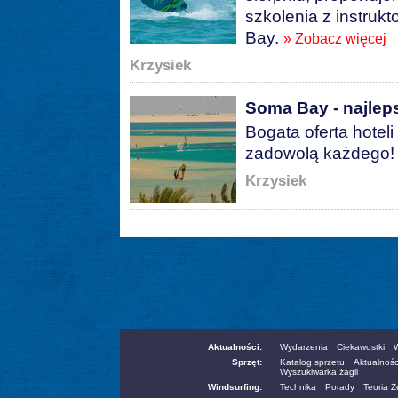
szkolenia z instru
Bay.
» Zobacz więcej
Krzysiek
Soma Bay - najlep
Bogata oferta hoteli
zadowolą każdego
Krzysiek
Aktualności:
Wydarzenia
Ciekawostki
W
Sprzęt:
Katalog sprzetu
Aktualnośc
Wyszukiwarka żagli
Windsurfing:
Technika
Porady
Teoria 