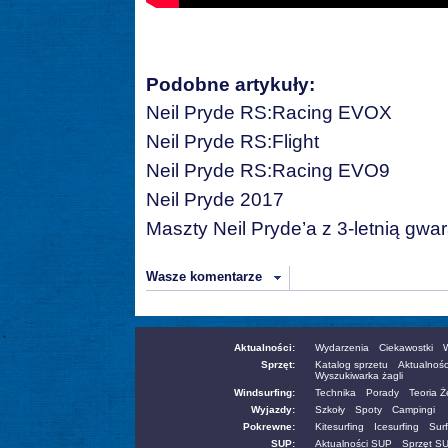
Podobne artykuły:
Neil Pryde RS:Racing EVOX
Neil Pryde RS:Flight
Neil Pryde RS:Racing EVO9
Neil Pryde 2017
Maszty Neil Pryde’a z 3-letnią gwa
Wasze komentarze
Aktualności:
Wydarzenia
Ciekawostki
W
Sprzęt:
Katalog sprzetu
Aktualnośc
Wyszukiwarka żagli
Windsurfing:
Technika
Porady
Teoria 
Wyjazdy:
Szkoły
Spoty
Campingi
Pokrewne:
Kitesurfing
Icesurfing
Surf
SUP:
Aktualności SUP
Sprzęt S