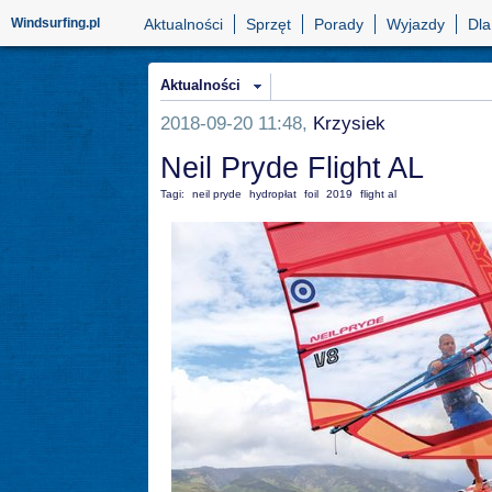
Windsurfing.pl
Aktualności
Sprzęt
Porady
Wyjazdy
Dla
Aktualności
2018-09-20 11:48,
Krzysiek
Neil Pryde Flight AL
Tagi:
neil pryde
hydropłat
foil
2019
flight al