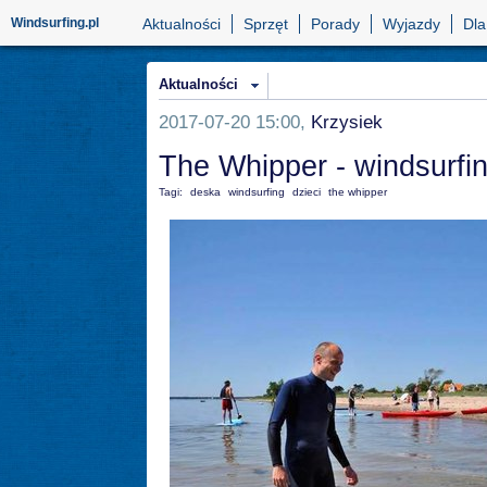
Windsurfing.pl
Aktualności
Sprzęt
Porady
Wyjazdy
Dla
Aktualności
2017-07-20 15:00,
Krzysiek
The Whipper - windsurfi
Tagi:
deska
windsurfing
dzieci
the whipper