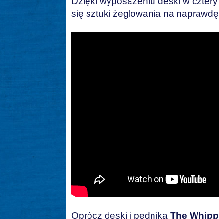
Dzięki wyposażeniu deski w cztery 
się sztuki żeglowania na naprawdę
Oprócz deski i pędnika
The Whipp