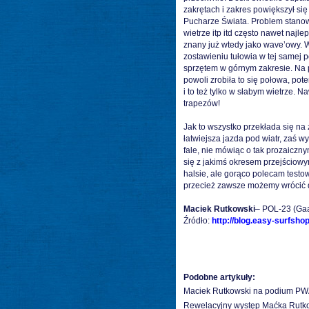
zakrętach i zakres powiększył się
Pucharze Świata. Problem stanow
wietrze itp itd często nawet najle
znany już wtedy jako wave’owy. W
zostawieniu tułowia w tej samej 
sprzętem w górnym zakresie. Na 
powoli zrobiła to się połowa, pot
i to też tylko w słabym wietrze
trapezów!
Jak to wszystko przekłada się na 
łatwiejsza jazda pod wiatr, zaś w
fale, nie mówiąc o tak prozaiczn
się z jakimś okresem przejściowy
halsie, ale gorąco polecam testo
przecież zawsze możemy wrócić 
Maciek Rutkowski
– POL-23 (Ga
Źródło:
http://blog.easy-surfshop
Podobne artykuły:
Maciek Rutkowski na podium P
Rewelacyjny występ Maćka Rutk