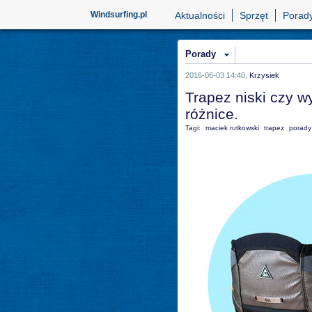
Windsurfing.pl
Aktualności
Sprzęt
Porad
Porady
2016-06-03 14:40,
Krzysiek
Trapez niski czy w
różnice.
Tagi:
maciek rutkowski
trapez
porady