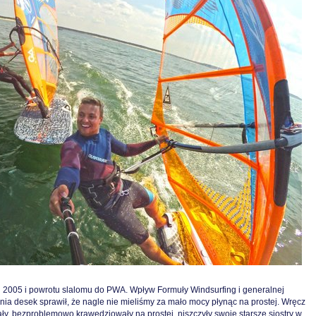
u 2005 i powrotu slalomu do PWA. Wpływ Formuły Windsurfing i generalnej
ania desek sprawił, że nagle nie mieliśmy za mało mocy płynąc na prostej. Wręcz
ały, bezproblemowo krawędziowały na prostej, niszczyły swoje starsze siostry w