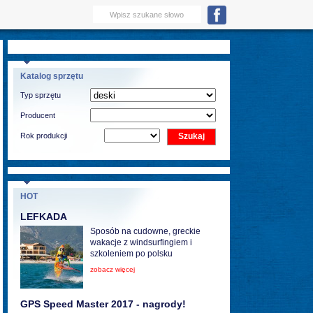
Katalog sprzętu
Typ sprzętu
Producent
Rok produkcji
HOT
LEFKADA
Sposób na cudowne, greckie
wakacje z windsurfingiem i
szkoleniem po polsku
zobacz więcej
GPS Speed Master 2017 - nagrody!