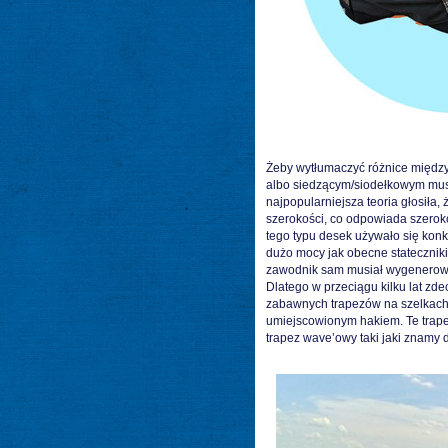
Żeby wytłumaczyć różnice między
albo siedzącym/siodełkowym musim
najpopularniejsza teoria głosiła
szerokości, co odpowiada szeroko
tego typu desek używało się konk
dużo mocy jak obecne statecznik
zawodnik sam musiał wygenerowa
Dlatego w przeciągu kilku lat z
zabawnych trapezów na szelkach, c
umiejscowionym hakiem. Te trape
trapez wave’owy taki jaki znamy d