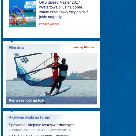
GPS Speed Master 2017
wystartowało już na dobre,
zatem czas najwyższy ogłosić
jakie nagrody...
zobacz więcej
Film dnia
więcej filmów
Pierwsze loty na foilu
Aktywne wątki na forum
Spawanie i klejenie tworzyw sztucznych
Ostatnio: 2018-05-30 09:32, odpowiedzi: 0