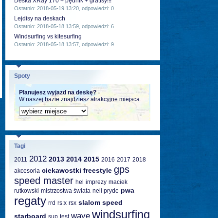
Deska XRay 170 + pędnik + gratisy!!!
Ostatnio: 2018-05-19 13:20, odpowiedzi: 0
Lejdisy na deskach
Ostatnio: 2018-05-18 13:59, odpowiedzi: 6
Windsurfing vs kitesurfing
Ostatnio: 2018-05-18 13:57, odpowiedzi: 9
Spoty
Planujesz wyjazd na deskę?
W naszej bazie znajdziesz atrakcyjne miejsca.
Tagi
2012
2013
2014
2015
2011
2016
2017
2018
gps
ciekawostki
freestyle
akcesoria
speed master
hel
imprezy
maciek
pwa
rutkowski
mistrzostwa świata
neil pryde
regaty
slalom
speed
rrd
rs:x
rsx
windsurfing
wave
starboard
sup
test