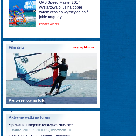
GPS Speed Master 2017
wystartowało już na dobre,
zatem czas najwyższy ogłosić
jakie nagrody...
zobacz więcej
Film dnia
więcej filmów
Pierwsze loty na foilu
Aktywne wątki na forum
Spawanie i klejenie tworzyw sztucznych
Ostatnio: 2018-05-30 09:32, odpowiedzi: 0