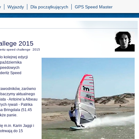
y
Wyjazdy
Dla początkujących
GPS Speed Master
allege 2015
eritz speed challenge
2015
do kolejnej edycji
października
 speedowych
deritz Speed
0 zawodników, zarówno
zobaczymy aktualnego
ata - Antoine’a Albeau
zych rywali - Patrika
sa Bringdala (51.45
akże panie.
 m.in. Karin Jaggi i
potrwają do 15