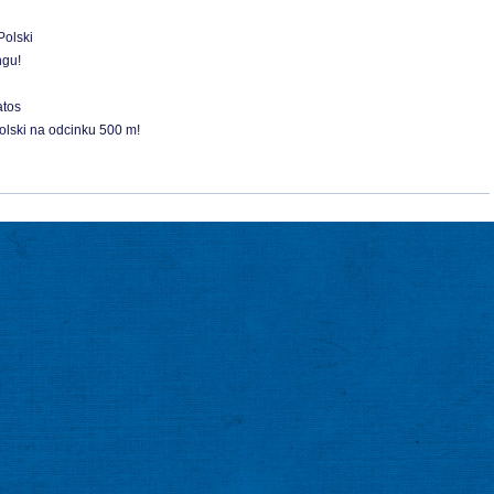
Polski
ngu!
atos
lski na odcinku 500 m!