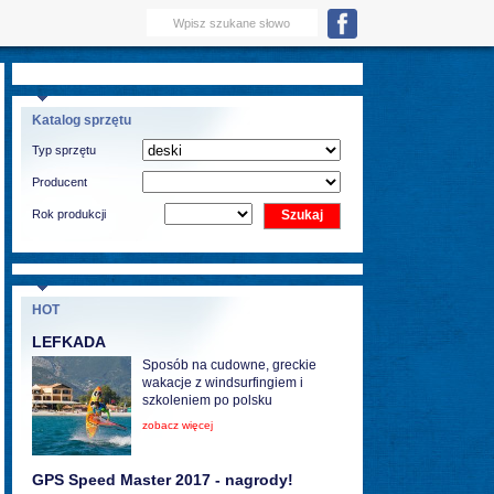
Katalog sprzętu
Typ sprzętu
Producent
Rok produkcji
HOT
LEFKADA
Sposób na cudowne, greckie
wakacje z windsurfingiem i
szkoleniem po polsku
zobacz więcej
GPS Speed Master 2017 - nagrody!