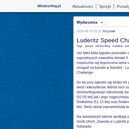
Windsurfing.pl
Aktualności
Sprzęt
Porad
Wydarzenia
2015-08-14 15:15,
Krzysiek
Luderitz Speed Ch
Tagi:
speed
windsurfing
namibia
lud
Już tylko kilka tygodni pozostało 
najszybszych zawodów świata! 5 
rozpocznie się tegoroczna seria
zmagań na kanale w Namibii - Lu
Challenge.
Do tej pory zgłosiło się blisko 4
wind i kitesurferów. Wśród nich 
windsurfingowego rekordzistę świ
(52.05 kts) jak i jego najgroźniejs
Diethelma (51.15 kts) oraz Ander
kts). Swój udział zapowiedziały t
Na speedowym starcie spotkają się
Heidi Ulrich. Zawody w Luderitz 
listopada.