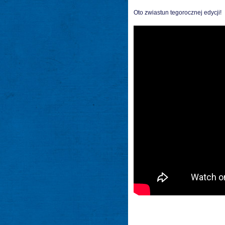
Oto zwiastun tegorocznej edycji!