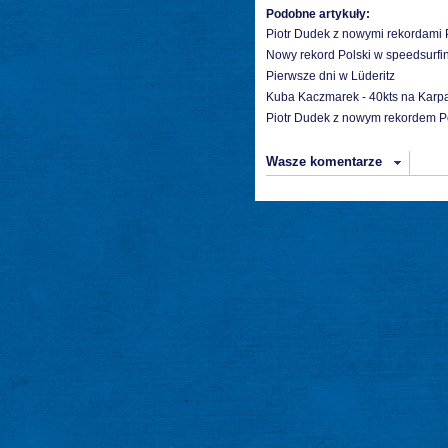
Podobne artykuły:
Piotr Dudek z nowymi rekordami 
Nowy rekord Polski w speedsurfi
Pierwsze dni w Lüderitz
Kuba Kaczmarek - 40kts na Karp
Piotr Dudek z nowym rekordem Po
Wasze komentarze