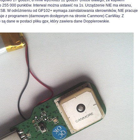
alogowo 17 godzin, u mnie wychodzi 12 godzin (może dlatego, że kupiłem
o 255 000 punktów. Interwal można ustawić na 1s. Urządzenie NIE ma ekranu,
 USB. W odróżnieniu od GP102+ wymaga zainstalowania sterowników, NIE pracuje
uje z programem (darmowym dostępnym na stronie Canmore) CanWay. Z
są dane w postaci pliku gpx, który zawiera dane Dopplerowskie.