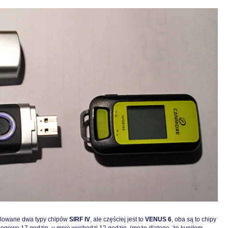
alowane dwa typy chipów
SIRF IV
, ale częściej jest to
VENUS 6
, oba są to chipy