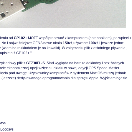
ieniu od
GP102+
MOŻE współpracować z komputerem (notebookiem), po wpięciu
S. No i najważniejsze CENA nowe około
150zł
, używane
100zł
. I jeszcze jedno:
(wiem bo rozkładałem je na kawałki). W załączeniu plik z ostatniego pływania,
apisie niż GP102+."
zykładowy plik z
GT730FL-S
. Ślad wygląda na bardzo dokładny i bez żadnych
acie ekonomicznej opcji wzięcia udziału w nowej edycji GPS Speed Master -
zięcia pod uwagę. Użytkownicy komputerów z systemem Mac OS muszą jednak
e (jeszcze) dedykowanego oprogramowania dla sprzętu Apple. Wyjściem będzie
atos
 Locosys