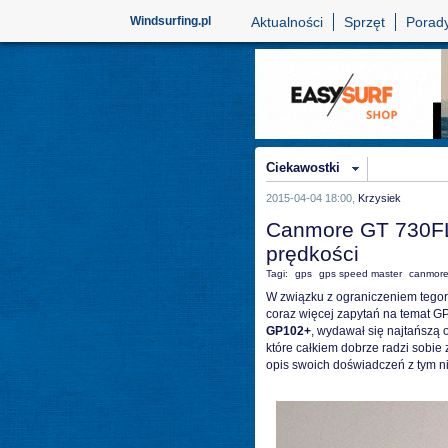
Windsurfing.pl
Aktualności
Sprzęt
Porad
Ciekawostki
2015-04-04 18:00,
Krzysiek
Canmore GT 730FL-
prędkości
Tagi:
gps
gps speed master
canmor
W związku z ograniczeniem tegor
coraz więcej zapytań na temat 
GP102+
, wydawał się najtańszą 
które całkiem dobrze radzi sobie
opis swoich doświadczeń z tym n