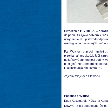
Urządzenie
GT730FL-S
w odróżn
do portu USB jako odbiornik GP
urządzenie NIE jest wodoodporne 
według mnie ma mniej "dziur" w z
Pan Wojciech przysłał nam też pr
przekłamań prędkości. Jeśli szuk
najtańszy Canmore jest godny w
pamiętać, że Canmore nie oferuj
tutaj instalacja emulatora PC.
Zdjęcia: Wojciech Głowacki
Podobne artykuły:
Kuba Kaczmarek - 40kts na Karp
Nowy GPS dla speedsurferów od