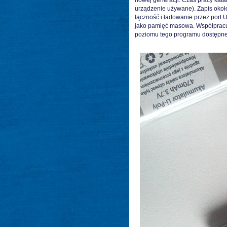
nowej generacji. Czas pracy kat
urządzenie używane). Zapis okoł
łączność i ładowanie przez port
jako pamięć masowa. Współprac
poziomu tego programu dostępne 