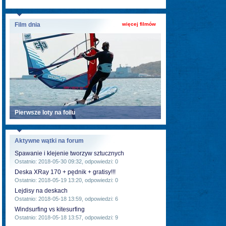
Film dnia
więcej filmów
Pierwsze loty na foilu
Aktywne wątki na forum
Spawanie i klejenie tworzyw sztucznych
Ostatnio: 2018-05-30 09:32, odpowiedzi: 0
Deska XRay 170 + pędnik + gratisy!!!
Ostatnio: 2018-05-19 13:20, odpowiedzi: 0
Lejdisy na deskach
Ostatnio: 2018-05-18 13:59, odpowiedzi: 6
Windsurfing vs kitesurfing
Ostatnio: 2018-05-18 13:57, odpowiedzi: 9