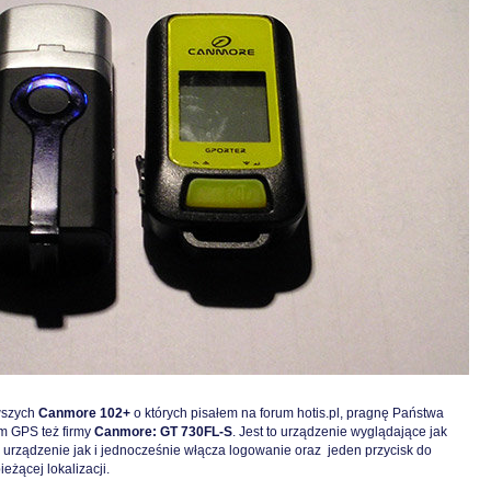
wszych
Canmore 102+
o których pisałem na forum hotis.pl, pragnę Państwa
m GPS też firmy
Canmore: GT 730FL-S
. Jest to urządzenie wyglądające jak
 urządzenie jak i jednocześnie włącza logowanie oraz jeden przycisk do
żącej lokalizacji.