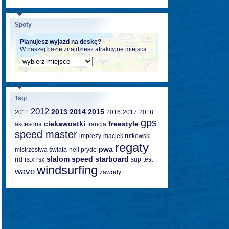
Spoty
Planujesz wyjazd na deskę?
W naszej bazie znajdziesz atrakcyjne miejsca.
Tagi
2012
2013
2014
2015
2011
2016
2017
2018
gps
ciekawostki
freestyle
akcesoria
francja
speed master
imprezy
maciek rutkowski
regaty
pwa
mistrzostwa świata
neil pryde
slalom
speed
starboard
rrd
rs:x
rsx
sup
test
windsurfing
wave
zawody