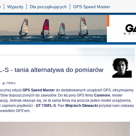
y
Wyjazdy
Dla początkujących
GPS Speed Master
S - tania alternatywa do pomiarów
e
gt 730fl-s
ocznej edycji
GPS Speed Master
do dedykowanych urządzeń GPS, otrzymujemy
GPSów dopuszczonych do zawodów. Do tej pory GPS firmy
Canmore
, model
opcją. Jednak okazuje się, że ta sama firma ma jeszcze jeden model urządzenia,
 z zapisem prędkości -
GT 730FL-S
. Pan
Wojciech Głowacki
przysłał nam ciekawy
iewielkim GPS’em.