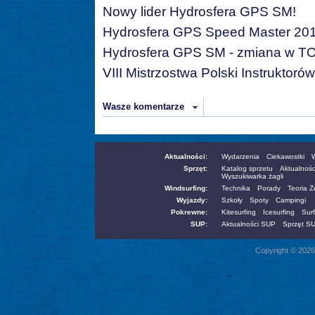
Nowy lider Hydrosfera GPS SM!
Hydrosfera GPS Speed Master 20
Hydrosfera GPS SM - zmiana w T
VIII Mistrzostwa Polski Instruktor
Wasze komentarze
Aktualności:
Wydarzenia
Ciekawostki
W
Sprzęt:
Katalog sprzetu
Aktualnośc
Wyszukiwarka żagli
Windsurfing:
Technika
Porady
Teoria 
Wyjazdy:
Szkoły
Spoty
Campingi
Pokrewne:
Kitesurfing
Icesurfing
Surf
SUP:
Aktualności SUP
Sprzęt S
Copyright © 2026