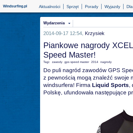
Windsurfing.pl
Aktualności
Sprzęt
Porady
Wyjazdy
Dla
Wydarzenia
2014-09-17 12:54,
Krzysiek
Piankowe nagrody XCE
Speed Master!
Tagi:
zawody
gps speed master
2014
nagrody
Do puli nagród zawodów GPS Speed
z pewnością mogą znaleźć swoje m
windsurfera! Firma
Liquid Sports
,
Polskę, ufundowała następujące p