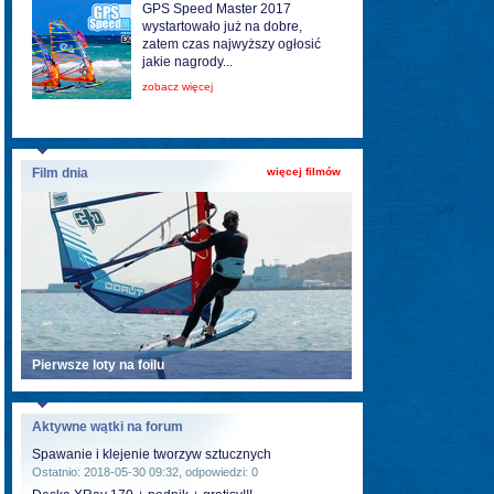
GPS Speed Master 2017
wystartowało już na dobre,
zatem czas najwyższy ogłosić
jakie nagrody...
zobacz więcej
Film dnia
więcej filmów
Pierwsze loty na foilu
Aktywne wątki na forum
Spawanie i klejenie tworzyw sztucznych
Ostatnio: 2018-05-30 09:32, odpowiedzi: 0