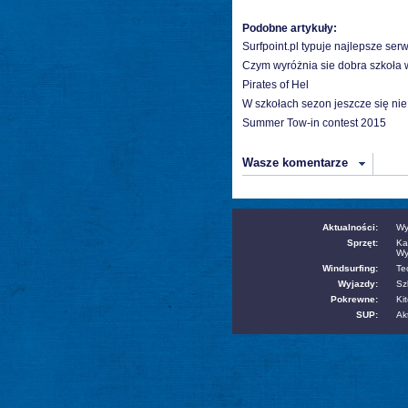
Podobne artykuły:
Surfpoint.pl typuje najlepsze ser
Czym wyróżnia sie dobra szkoła 
Pirates of Hel
W szkołach sezon jeszcze się nie
Summer Tow-in contest 2015
Wasze komentarze
Aktualności:
Wy
Sprzęt:
Ka
Wy
Windsurfing:
Te
Wyjazdy:
Sz
Pokrewne:
Kit
SUP:
Ak