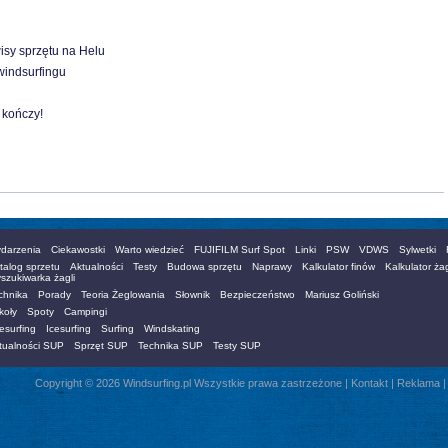
wisy sprzętu na Helu
windsurfingu
 kończy!
darzenia
Ciekawostki
Warto wiedzieć
FUJIFILM Surf Spot
Linki
PSW
VDWS
Sylwetki
talog sprzetu
Aktualności
Testy
Budowa sprzętu
Naprawy
Kalkulator finów
Kalkulator żag
szukiwarka żagli
chnika
Porady
Teoria Żeglowania
Słownik
Bezpieczeństwo
Mariusz Goliński
koły
Spoty
Campingi
esurfing
Icesurfing
Surfing
Windskating
tualności SUP
Sprzęt SUP
Technika SUP
Testy SUP
Copyright © 2026 Windsurfing.pl Wszystkie prawa zastrzeżone |
Kontakt
|
Reklama