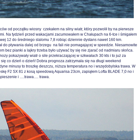
w od początku wiosny czekałem na silny wiatr, który pozwolił by na pierwsze
ami. Na tydzień przed wakacjami zacumowałem w Chałupach na 6-tce i śmigałem
wej 12 do średniego slalomu 7,8 robiąc dziennie dystans nawet 160 km.
ł do pływania dalej od brzegu na fali nie pomagającej w speedzie. Niesamowite
łem bez pianki a lajkry trzeba było używać by się nie zjarać od nadmiaru słońca.
ozy pokazywały wiatr o sile przekraczającej w szkwałach 30 kts i to już za
o się co dzień o dzień! Dobra prognoza zatrzymała się na długi weekend
Jedyne minusy to troszkę deszczu, niższa temperatura no i wszędobylska trawa. W
skę F2 SX 81 z kosą speedową Aquarisa 23cm, zapiąłem Lofta BLADE 7,0 no i
szenie i .....trawa..... trawa.