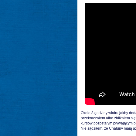
Około 8 godziny wiatru jakby doda
przekraczałem albo zbliżałem się
kursów pozostałym pływającym by
Nie sądziłem, że Chałupy mają aż