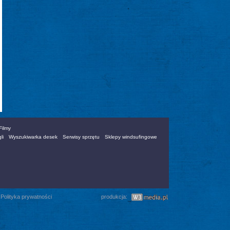
Filmy
li
Wyszukiwarka desek
Serwisy sprzętu
Sklepy windsufingowe
|
Polityka prywatności
produkcja: