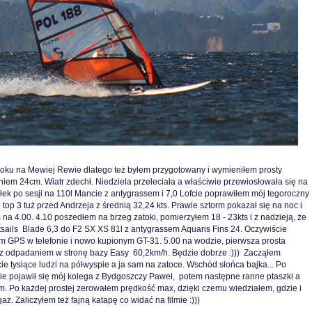
oku na Mewiej Rewie dlatego też byłem przygotowany i wymieniłem prosty
niem 24cm. Wiatr zdechł. Niedziela przeleciała a właściwie przewiosłowała się na
iałek po sesji na 110l Mancie z antygrassem i 7,0 Lofcie poprawiłem mój tegoroczny
top 3 tuż przed Andrzeja z średnią 32,24 kts. Prawie sztorm pokazał się na noc i
 na 4.00. 4.10 poszedłem na brzeg zatoki, pomierzyłem 18 - 23kts i z nadzieją, że
sails Blade 6,3 do F2 SX XS 81l z antygrassem Aquaris Fins 24. Oczywiście
m GPS w telefonie i nowo kupionym GT-31. 5.00 na wodzie, pierwsza prosta
 z odpadaniem w stronę bazy Easy 60,2km/h. Będzie dobrze :))) Zacząłem
ie tysiące ludzi na półwyspie a ja sam na zatoce. Wschód słońca bajka... Po
zie pojawił się mój kolega z Bydgoszczy Paweł, potem następne ranne ptaszki a
. Po każdej prostej zerowałem prędkość max, dzięki czemu wiedziałem, gdzie i
z. Zaliczyłem też fajną katapę co widać na filmie :)))