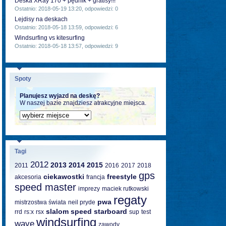
Deska XRay 170 + pędnik + gratisy!!!
Ostatnio: 2018-05-19 13:20, odpowiedzi: 0
Lejdisy na deskach
Ostatnio: 2018-05-18 13:59, odpowiedzi: 6
Windsurfing vs kitesurfing
Ostatnio: 2018-05-18 13:57, odpowiedzi: 9
Spoty
Planujesz wyjazd na deskę?
W naszej bazie znajdziesz atrakcyjne miejsca.
Tagi
2012
2013
2014
2015
2011
2016
2017
2018
gps
ciekawostki
freestyle
akcesoria
francja
speed master
imprezy
maciek rutkowski
regaty
pwa
mistrzostwa świata
neil pryde
slalom
speed
starboard
rrd
rs:x
rsx
sup
test
windsurfing
wave
zawody