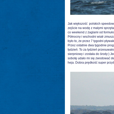
Jak większość polskich speedowcó
zejście na wodę z małymi sprzęt
co weekend z żaglami od formuło
Północny i wschodni wiatr zmusza
było to, że przez 7 tygodni pływa
Przez ostatnie dwa tygodnie progn
tydzień. To za tydzień przesuwał
sierpniowy i została do środy:) 
sobotę udało mi się zwodować de
heja. Dobra prędkość super przyśpie