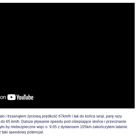
ło i trzasnąłem życiową prędkość 67km/h i tak do końca sesji, parę razy
 do 65 km/h. Dalsze pływanie speedu pod oślepiające słońce i przecinanie
ło by niebezpieczne więc o 9.05 z dystansem 105km zakończyłem latanie.
 taki speedowy potencjał.