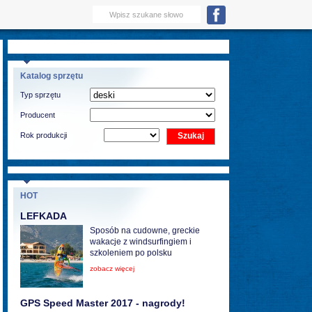
Katalog sprzętu
Typ sprzętu
Producent
Rok produkcji
HOT
LEFKADA
Sposób na cudowne, greckie
wakacje z windsurfingiem i
szkoleniem po polsku
zobacz więcej
GPS Speed Master 2017 - nagrody!