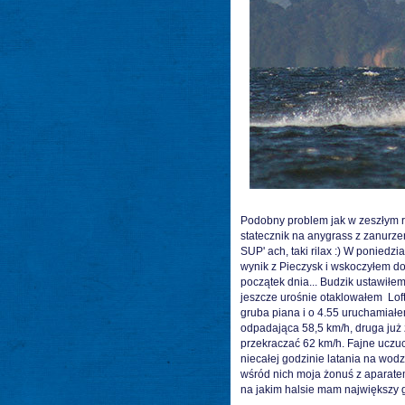
Podobny problem jak w zeszłym r
statecznik na anygrass z zanurze
SUP' ach, taki rilax :) W poniedz
wynik z Pieczysk i wskoczyłem do 
początek dnia... Budzik ustawiłem
jeszcze urośnie otaklowałem Loft
gruba piana i o 4.55 uruchamiałe
odpadająca 58,5 km/h, druga już
przekraczać 62 km/h. Fajne uczuc
niecałej godzinie latania na wod
wśród nich moja żonuś z aparatem
na jakim halsie mam największy ga