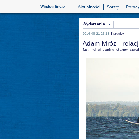
Windsurfing.pl
Aktualności
Sprzęt
Porad
Wydarzenia
2014-08-21 23:13,
Krzysiek
Adam Mróz - relacj
Tagi:
hel
windsurfing
chałupy
zawod