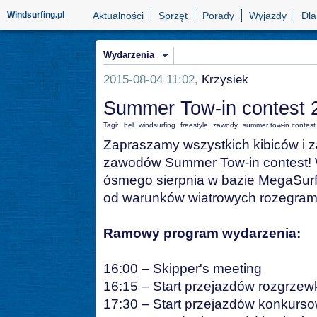
Windsurfing.pl
Aktualności
Sprzęt
Porady
Wyjazdy
Dla
Wydarzenia
2015-08-04 11:02,
Krzysiek
Summer Tow-in contest 
Tagi:
hel
windsurfing
freestyle
zawody
summer tow-in contest
Zapraszamy wszystkich kibiców i z
zawodów Summer Tow-in contest! W
ósmego sierpnia w bazie MegaSurf
od warunków wiatrowych rozegramy 
Ramowy program wydarzenia:
16:00 – Skipper's meeting
16:15 – Start przejazdów rozgrze
17:30 – Start przejazdów konkurs