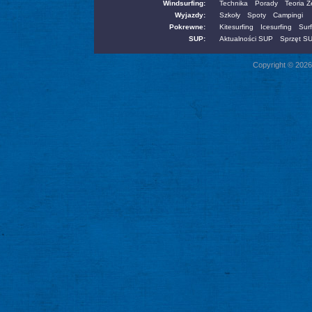
Windsurfing:
Technika
Porady
Teoria 
Wyjazdy:
Szkoły
Spoty
Campingi
Pokrewne:
Kitesurfing
Icesurfing
Surf
SUP:
Aktualności SUP
Sprzęt S
Copyright © 2026