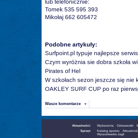
lub telefonicznie:
Tomek 535 595 393
Mikołaj 662 605472
Podobne artykuły:
Surfpoint.pl typuje najlepsze serwi
Czym wyróżnia sie dobra szkoła wi
Pirates of Hel
W szkołach sezon jeszcze się nie 
OAKLEY SURF CUP po raz pierws
Wasze komentarze
Aktualności:
Wydarzenia
Ciekawostki
W
Sprzęt:
Katalog sprzetu
Aktualnośc
Wyszukiwarka żagli