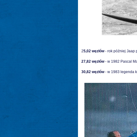
2
5,02 węzłów
- rok później Jaap 
27,82 węzłów
- w 1982 Pascal M
30,82 węzłów
- w 1983 legenda k