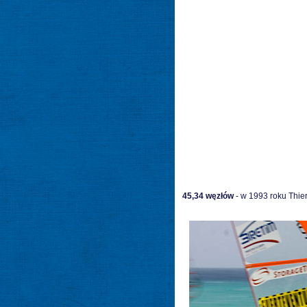
45,34
węzłów
- w 1993 roku Thier