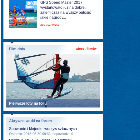
GPS Speed Master 2017
wystartowało już na dobre,
zatem czas najwyższy ogłosić
jakie nagrody...
zobacz więcej
Film dnia
więcej filmów
Pierwsze loty na foilu
Aktywne wątki na forum
Spawanie i klejenie tworzyw sztucznych
Ostatnio: 2018-05-30 09:32, odpowiedzi: 0