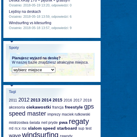
Deska XRay 170 + pędnik + gratisy!!!
Ostatnio: 2018-05-19 13:20, odpowiedzi: 0
Lejdisy na deskach
Ostatnio: 2018-05-18 13:59, odpowiedzi: 6
Windsurfing vs kitesurfing
Ostatnio: 2018-05-18 13:57, odpowiedzi: 9
Spoty
Planujesz wyjazd na deskę?
W naszej bazie znajdziesz atrakcyjne miejsca.
Tagi
2012
2013
2014
2015
2011
2016
2017
2018
gps
ciekawostki
freestyle
akcesoria
francja
speed master
imprezy
maciek rutkowski
regaty
pwa
mistrzostwa świata
neil pryde
slalom
speed
starboard
rrd
rs:x
rsx
sup
test
windsurfing
wave
zawody