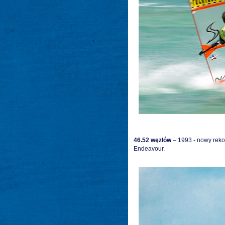
46.52
węzłów
– 1993 - nowy reko
Endeavour.