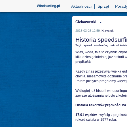
Windsurfing.pl
Aktualności
Sprzęt
Porad
Ciekawostki
2013-03-25 12:59,
Krzysiek
Historia speedsurf
Tagi:
speed
windsurfing
rekord świat
Wiatr, woda, fale to czynniki chy
kilkudziesięcioletniej już histori
prędkość
.
Każdy z nas przeżywał wielką euf
chwila, niesamowite doznanie prę
Potem już tylko pragniemy więcej 
W długiej już historii windsurfin
zawsze utożsamiane było z kolejn
Historia rekordów prędkości na
17,01 węzłów
- wyścig z prędkośc
rekord świata w 1977 roku.