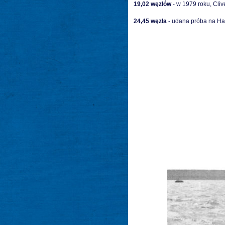
19,02 węzłów
- w 1979 roku, Cli
24,45 węzła
- udana próba na Ha