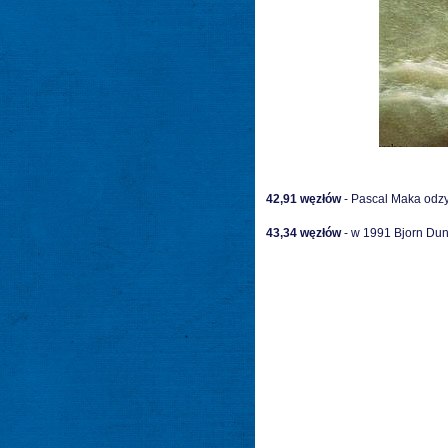
42,91
węzłów
- Pascal Maka odzy
43,34
węzłów
- w 1991 Bjorn Dunk