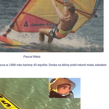
Pascal Maka
acza w 1988 roku barierę 40 węzłów. Deska na której pobił rekord miała zaledwie