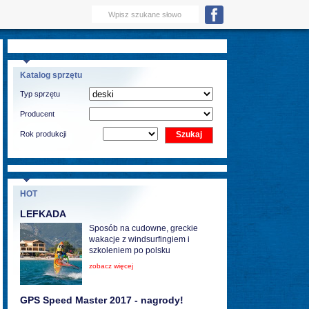
Katalog sprzętu
Typ sprzętu
Producent
Rok produkcji
HOT
LEFKADA
Sposób na cudowne, greckie
wakacje z windsurfingiem i
szkoleniem po polsku
zobacz więcej
GPS Speed Master 2017 - nagrody!