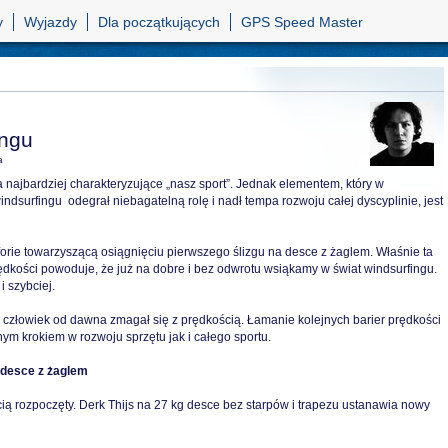
y
Wyjazdy
Dla początkujących
GPS Speed Master
ingu
a
ba najbardziej charakteryzujące „nasz sport”. Jednak elementem, który w
i windsurfingu odegrał niebagatelną rolę i nadł tempa rozwoju całej dyscyplinie, jest
orie towarzyszącą osiągnięciu pierwszego ślizgu na desce z żaglem. Właśnie ta
dkości powoduje, że już na dobre i bez odwrotu wsiąkamy w świat windsurfingu.
i szybciej.
gu człowiek od dawna zmagał się z prędkością. Łamanie kolejnych barier prędkości
ym krokiem w rozwoju sprzętu jak i całego sportu.
 desce z żaglem
ią rozpoczęty. Derk Thijs na 27 kg desce bez starpów i trapezu ustanawia nowy