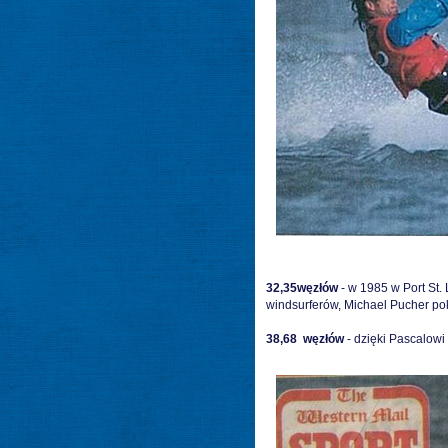
32,35
węzłów
- w 1985 w Port St.
windsurferów, Michael Pucher po
38,68
węzłów
- dzięki Pascalowi