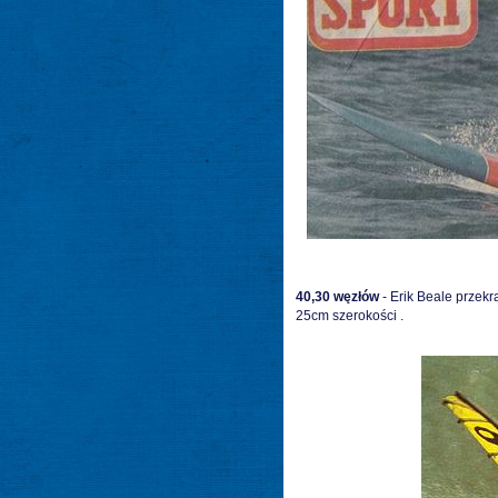
40,30
węzłów
- Erik Beale przekr
25cm szerokości .