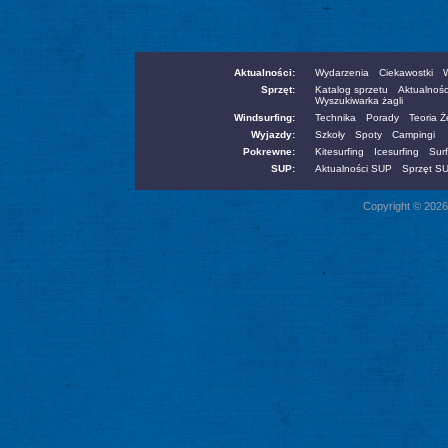
Aktualności:
Wydarzenia
Ciekawostki
W
Sprzęt:
Katalog sprzetu
Aktualnośc
Wyszukiwarka żagli
Windsurfing:
Technika
Porady
Teoria 
Wyjazdy:
Szkoły
Spoty
Campingi
Pokrewne:
Kitesurfing
Icesurfing
Surf
SUP:
Aktualności SUP
Sprzęt S
Copyright © 2026