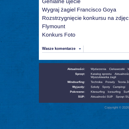
Genialne ujecie
Wygraj żagiel Francisco Goya
Rozstrzygnięcie konkursu na zdjęc
Flymount
Konkurs Foto
Wasze komentarze
Aktualności:
Wydarzenia
Ciekawostki
W
Sprzęt:
Katalog sprzetu
Aktualnośc
Wyszukiwarka żagli
Windsurfing:
Technika
Porady
Teoria 
Wyjazdy:
Szkoły
Spoty
Campingi
Pokrewne:
Kitesurfing
Icesurfing
Surf
SUP:
Aktualności SUP
Sprzęt S
Copyright © 2026