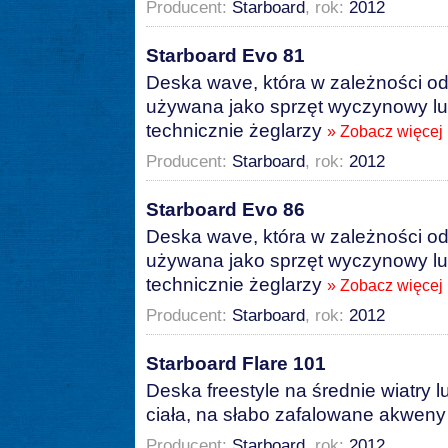
Producent:
Starboard
, rok:
2012
Starboard Evo 81
Deska wave, która w zależności o
używana jako sprzęt wyczynowy lu
technicznie żeglarzy
» Zobacz więcej
Producent:
Starboard
, rok:
2012
Starboard Evo 86
Deska wave, która w zależności o
używana jako sprzęt wyczynowy lu
technicznie żeglarzy
» Zobacz więcej
Producent:
Starboard
, rok:
2012
Starboard Flare 101
Deska freestyle na średnie wiatry 
ciała, na słabo zafalowane akwen
Producent:
Starboard
, rok:
2012