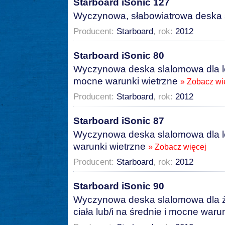
Starboard iSonic 127
Wyczynowa, słabowiatrowa deska
Producent:
Starboard
, rok:
2012
Starboard iSonic 80
Wyczynowa deska slalomowa dla lek
mocne warunki wietrzne
» Zobacz wi
Producent:
Starboard
, rok:
2012
Starboard iSonic 87
Wyczynowa deska slalomowa dla le
warunki wietrzne
» Zobacz więcej
Producent:
Starboard
, rok:
2012
Starboard iSonic 90
Wyczynowa deska slalomowa dla ż
ciała lub/i na średnie i mocne waru