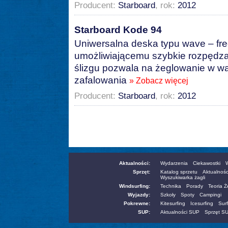
Producent:
Starboard
, rok:
2012
Starboard Kode 94
Uniwersalna deska typu wave – free
umożliwiającemu szybkie rozpędza
ślizgu pozwala na żeglowanie w 
zafalowania
» Zobacz więcej
Producent:
Starboard
, rok:
2012
Aktualności:
Wydarzenia
Ciekawostki
W
Sprzęt:
Katalog sprzetu
Aktualnośc
Wyszukiwarka żagli
Windsurfing:
Technika
Porady
Teoria 
Wyjazdy:
Szkoły
Spoty
Campingi
Pokrewne:
Kitesurfing
Icesurfing
Surf
SUP:
Aktualności SUP
Sprzęt S