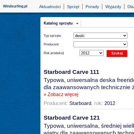
Windsurfing.pl
Aktualności
Sprzęt
Porady
Wyjazdy
Dla
Katalog sprzętu
Typ sprzętu
Producent
Rok produkcji
Starboard Carve 111
Typowa, uniwersalna deska freeride
dla zaawansowanych technicznie ż
» Zobacz więcej
Producent:
Starboard
, rok:
2012
Starboard Carve 121
Typowa, uniwersalna, średniej wie
wiatry dla zaawansowanych techni