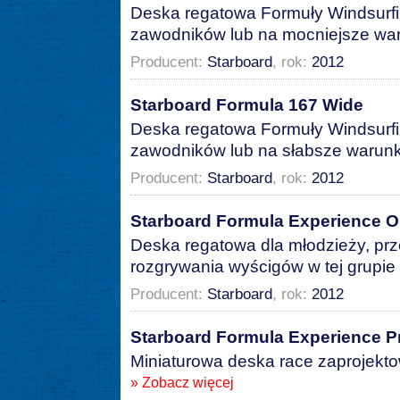
Deska regatowa Formuły Windsurfi
zawodników lub na mocniejsze war
Producent:
Starboard
, rok:
2012
Starboard Formula 167 Wide
Deska regatowa Formuły Windsurfi
zawodników lub na słabsze warunk
Producent:
Starboard
, rok:
2012
Starboard Formula Experience 
Deska regatowa dla młodzieży, prz
rozgrywania wyścigów w tej grupi
Producent:
Starboard
, rok:
2012
Starboard Formula Experience P
Miniaturowa deska race zaprojekto
» Zobacz więcej