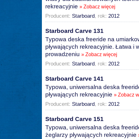
rekreacyjnie
» Zobacz więcej
Producent:
Starboard
, rok:
2012
Starboard Carve 131
Typowa deska freeride na umiarkow
pływających rekreacyjnie. Łatwa 
prowadzeniu
» Zobacz więcej
Producent:
Starboard
, rok:
2012
Starboard Carve 141
Typowa, uniwersalna deska freeride
pływających rekreacyjnie
» Zobacz w
Producent:
Starboard
, rok:
2012
Starboard Carve 151
Typowa, uniwersalna deska freeride
żeglarzy pływających rekreacyjnie