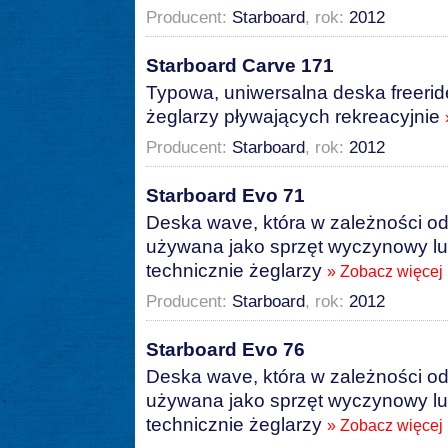
Producent:
Starboard
, rok:
2012
Starboard Carve 171
Typowa, uniwersalna deska freeride
żeglarzy pływających rekreacyjnie
Producent:
Starboard
, rok:
2012
Starboard Evo 71
Deska wave, która w zależności o
używana jako sprzęt wyczynowy lu
technicznie żeglarzy
» Zobacz więcej
Producent:
Starboard
, rok:
2012
Starboard Evo 76
Deska wave, która w zależności o
używana jako sprzęt wyczynowy lu
technicznie żeglarzy
» Zobacz więcej