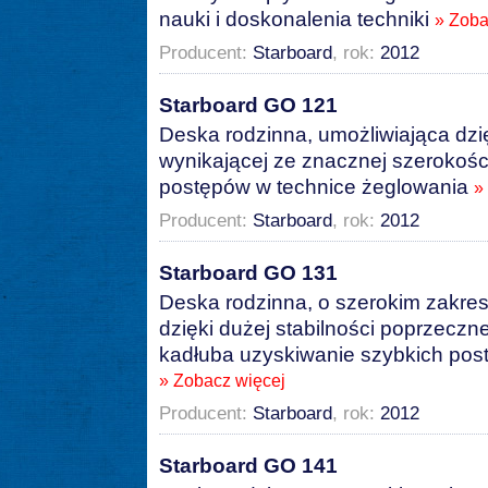
nauki i doskonalenia techniki
» Zoba
Producent:
Starboard
, rok:
2012
Starboard GO 121
Deska rodzinna, umożliwiająca dzię
wynikającej ze znacznej szerokośc
postępów w technice żeglowania
»
Producent:
Starboard
, rok:
2012
Starboard GO 131
Deska rodzinna, o szerokim zakres
dzięki dużej stabilności poprzeczn
kadłuba uzyskiwanie szybkich pos
» Zobacz więcej
Producent:
Starboard
, rok:
2012
Starboard GO 141