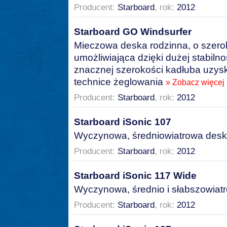
Producent:
Starboard
, rok:
2012
Starboard GO Windsurfer
Mieczowa deska rodzinna, o szero
umożliwiająca dzięki dużej stabiln
znacznej szerokości kadłuba uzys
technice żeglowania
» Zobacz więcej
Producent:
Starboard
, rok:
2012
Starboard iSonic 107
Wyczynowa, średniowiatrowa des
Producent:
Starboard
, rok:
2012
Starboard iSonic 117 Wide
Wyczynowa, średnio i słabszowia
Producent:
Starboard
, rok:
2012