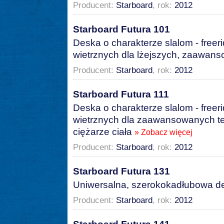
Producent:
Starboard
, rok:
2012
Starboard Futura 101
Deska o charakterze slalom - freer
wietrznych dla lżejszych, zaawan
Producent:
Starboard
, rok:
2012
Starboard Futura 111
Deska o charakterze slalom - freer
wietrznych dla zaawansowanych t
ciężarze ciała
» Zobacz więcej
Producent:
Starboard
, rok:
2012
Starboard Futura 131
Uniwersalna, szerokokadłubowa d
Producent:
Starboard
, rok:
2012