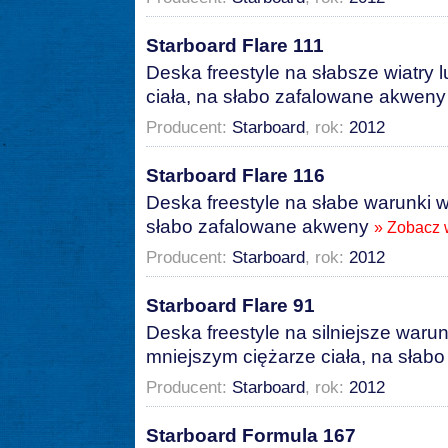
Starboard Flare 111
Deska freestyle na słabsze wiatry 
ciała, na słabo zafalowane akwen
Producent:
Starboard
, rok:
2012
Starboard Flare 116
Deska freestyle na słabe warunki wi
słabo zafalowane akweny
» Zobacz 
Producent:
Starboard
, rok:
2012
Starboard Flare 91
Deska freestyle na silniejsze warun
mniejszym ciężarze ciała, na sła
Producent:
Starboard
, rok:
2012
Starboard Formula 167