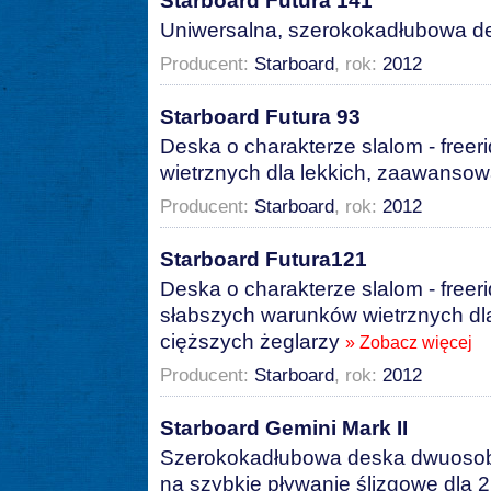
Starboard Futura 141
Uniwersalna, szerokokadłubowa d
Producent:
Starboard
, rok:
2012
Starboard Futura 93
Deska o charakterze slalom - freer
wietrznych dla lekkich, zaawanso
Producent:
Starboard
, rok:
2012
Starboard Futura121
Deska o charakterze slalom - freer
słabszych warunków wietrznych d
cięższych żeglarzy
» Zobacz więcej
Producent:
Starboard
, rok:
2012
Starboard Gemini Mark II
Szerokokadłubowa deska dwuosob
na szybkie pływanie ślizgowe dla 2