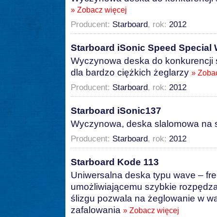
» Zobacz więcej
Producent:
Starboard
, rok:
2012
Starboard iSonic Speed Special
Wyczynowa deska do konkurencji s
dla bardzo ciężkich żeglarzy
» Zoba
Producent:
Starboard
, rok:
2012
Starboard iSonic137
Wyczynowa, deska slalomowa na s
Producent:
Starboard
, rok:
2012
Starboard Kode 113
Uniwersalna deska typu wave – free
umożliwiającemu szybkie rozpędza
ślizgu pozwala na żeglowanie w 
zafalowania
» Zobacz więcej