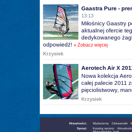
Gaastra Pure - pre
13:13
Miłośnicy Gaastry p
aktualnej ofercie t
dedykowanego żagla
odpowiedź!
» Zobacz więcej
Krzysiek
Aerotech Air X 201
Nowa kolekcja Aero
całej palecie 2011 
pięciolistwowy, ma
Krzysiek
Aktualności:
Wydarzenia
Ciekawostki
W
Sprzęt:
Katalog sprzetu
Aktualnośc
Wyszukiwarka żagli