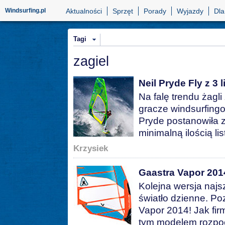
Windsurfing.pl
Aktualności
Sprzęt
Porady
Wyjazdy
Dla
Tagi
zagiel
Neil Pryde Fly z 3 
Na falę trendu żagli
gracze windsurfing
Pryde postanowiła z
minimalną ilością li
Krzysiek
Gaastra Vapor 201
Kolejna wersja najs
światło dzienne. Po
Vapor 2014! Jak fir
tym modelem rozpoc