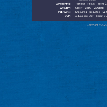
Windsurfing:
Technika
Porady
Teoria 
Wyjazdy:
Szkoły
Spoty
Campingi
Pokrewne:
Kitesurfing
Icesurfing
Surf
SUP:
Aktualności SUP
Sprzęt S
Copyright © 2026