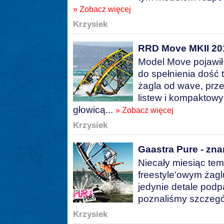
» Zobacz więcej
Krzysiek
RRD Move MKII 20
Model Move pojawił
do spełnienia dość 
żagla od wave, przez
listew i kompaktow
głowicą...
» Zobacz więcej
Krzysiek
Gaastra Pure - zna
Niecały miesiąc te
freestyle'owym żagl
jedynie detale podp
poznaliśmy szczegó
Krzysiek