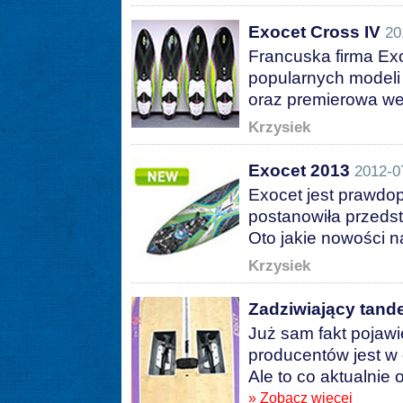
Exocet Cross IV
20
Francuska firma Exo
popularnych modeli 
oraz premierowa wer
Krzysiek
Exocet 2013
2012-0
Exocet jest prawdop
postanowiła przedst
Oto jakie nowości n
Krzysiek
Zadziwiający tand
Już sam fakt pojawi
producentów jest w
Ale to co aktualnie
» Zobacz więcej