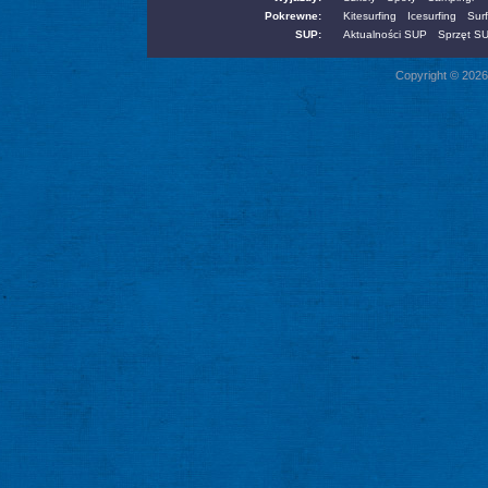
Pokrewne:
Kitesurfing
Icesurfing
Surf
SUP:
Aktualności SUP
Sprzęt S
Copyright © 2026