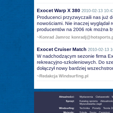
Exocet Warp X 380
2010-02-13 10:4
Producenci przyzwyczaili nas już d
nowościami. Nie inaczej wyglądał r
producentów na 2006 rok można by
~Konrad Jamroz konradj@hotsports.
Exocet Cruiser Match
2010-02-13 1
W nadchodzącym sezonie firma Ex
rekreacyjno-szkoleniowych. Do szer
dołączył nowy bardziej wszechstron
~Redakcja Windsurfing.pl
Aktualności:
Wydarzenia
Ciekawostki
W
Sprzęt:
Katalog sprzetu
Aktualnośc
Wyszukiwarka żagli
Windsurfing:
Technika
Porady
Teoria 
Wyjazdy:
Szkoły
Spoty
Campingi