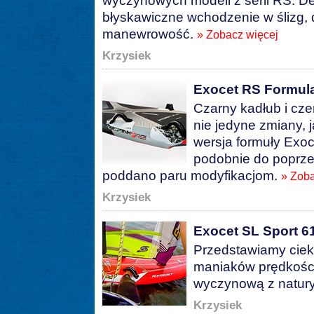
wyczynowych modeli z serii RS. De
błyskawiczne wchodzenie w ślizg,
manewrowość.
» Zobacz więcej
Krzysiek
Exocet RS Formul
Czarny kadłub i cze
nie jedyne zmiany, 
wersja formuły Exo
podobnie do poprzed
poddano paru modyfikacjom.
» Zoba
Krzysiek
Exocet SL Sport 61 
Przedstawiamy ciek
maniaków prędkości
wyczynową z natur
Krzysiek