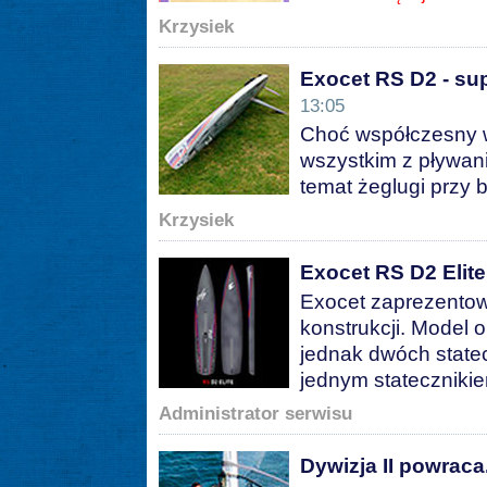
Krzysiek
Exocet RS D2 - sup
13:05
Choć współczesny w
wszystkim z pływani
temat żeglugi przy 
Krzysiek
Exocet RS D2 Elite
Exocet zaprezentow
konstrukcji. Model 
jednak dwóch statec
jednym stateczniki
Administrator serwisu
Dywizja II powraca