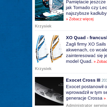
Pamiętacie jeszcze 
jak Tornado czy Le
najszybsze kadłuby
» Zobacz więcej
Krzysiek
XO Quad - francusk
Żagli firmy XO Sail
akwenach, co wcale 
zainteresować się je
model Quad.
» Zobac
Krzysiek
Exocet Cross III
20
Exocet postanowił 
wprowadził w tym se
generacje Crossa
»
Administrator serwis