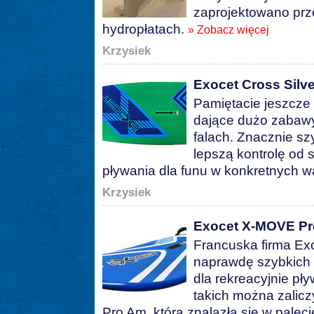
zaprojektowano prz
hydropłatach.
» Zobacz więcej
Krzysiek
Exocet Cross Silve
Pamiętacie jeszcze
dające dużo zabawy 
falach. Znacznie s
lepszą kontrolę od 
pływania dla funu w konkretnych 
Krzysiek
Exocet X-MOVE P
Francuska firma Exoc
naprawdę szybkich 
dla rekreacyjnie pł
takich można zalic
Pro Am, która znalazła się w palec