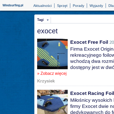
Windsurfing.pl
Aktualności
Sprzęt
Porady
Wyjazdy
Dla
Tagi
exocet
Exocet Free Foil
20
Firma Exocet Origin
rekreacyjnego foilow
wchodzą dwa rozmiar
dostępny jest w dw
» Zobacz więcej
Krzysiek
Exocet Racing Foi
Miłośnicy wysokich l
firmy Exocet dwie 
dedykowanych do foi