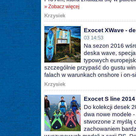
» Zobacz więcej
Krzysiek
Exocet XWave - de
03 14:53
Na sezon 2016 wśró
deska wave, specja
typowych europejs
szczególnie przypaść do gustu wi
falach w warunkach onshore i on-
Krzysiek
Exocet S line 2014
Do kolekcji desek 2
dwa nowe modele - 
stworzone z myślą 
zachowaniem bardzie