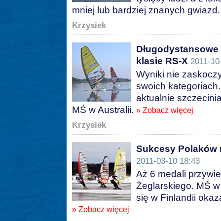
mniej lub bardziej znanych gwiazd
Krzysiek
Długodystansowe 
klasie RS-X
2011-10
Wyniki nie zaskoczy
swoich kategoriach.
aktualnie szczecini
MŚ w Australii.
» Zobacz więcej
Krzysiek
Sukcesy Polaków 
2011-03-10 18:43
Aż 6 medali przywie
Żeglarskiego. MŚ w
się w Finlandii oka
» Zobacz więcej