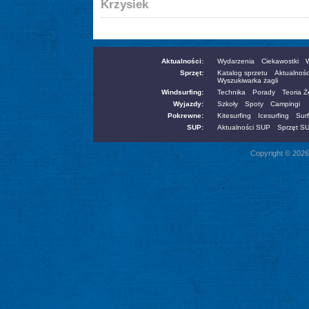
Krzysiek
Aktualności:
Wydarzenia
Ciekawostki
W
Sprzęt:
Katalog sprzetu
Aktualnośc
Wyszukiwarka żagli
Windsurfing:
Technika
Porady
Teoria 
Wyjazdy:
Szkoły
Spoty
Campingi
Pokrewne:
Kitesurfing
Icesurfing
Surf
SUP:
Aktualności SUP
Sprzęt S
Copyright © 2026