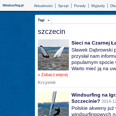
Windsurfing.pl
Aktualności
Sprzęt
Porady
Wyjazdy
Dla
Tagi
szczecin
Sieci na Czarnej Ł
Sławek Dąbrowski po
przysłał nam inform
popularnym spocie 
Warto mieć ją na uw
» Zobacz więcej
Krzysiek
Windsurfing na Ig
Szczecinie?
2014-1
Polskie akweny już 
windsurfingowych 