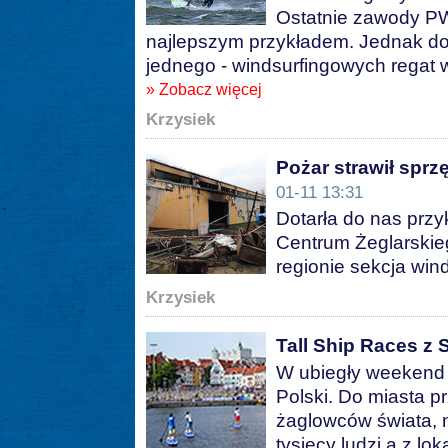
Ostatnie zawody P
najlepszym przykładem. Jednak do
jednego - windsurfingowych regat w
» Zobacz więcej
Krzysiek
Pożar strawił sprz
01-11 13:31
Dotarła do nas prz
Centrum Żeglarskie
regionie sekcja win
Krzysiek
Tall Ship Races z
W ubiegły weekend S
Polski. Do miasta p
żaglowców świata, n
tysięcy ludzi a z l