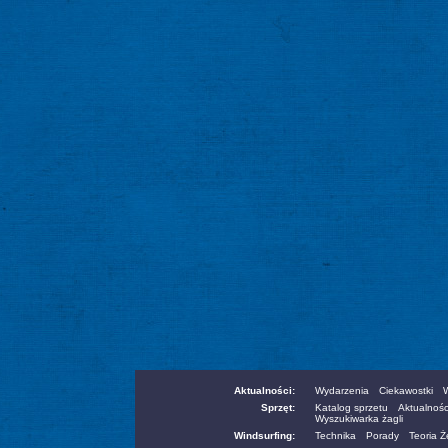
Aktualności:
Wydarzenia
Ciekawostki
W
Sprzęt:
Katalog sprzetu
Aktualnośc
Wyszukiwarka żagli
Windsurfing:
Technika
Porady
Teoria 