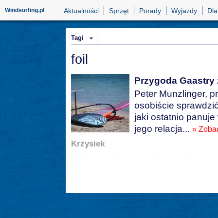
Windsurfing.pl
Aktualności
Sprzęt
Porady
Wyjazdy
Dla
Tagi
foil
Przygoda Gaastry 
Peter Munzlinger, pr
osobiście sprawdzić
jaki ostatnio panuj
jego relacja...
» Zoba
Krzysiek