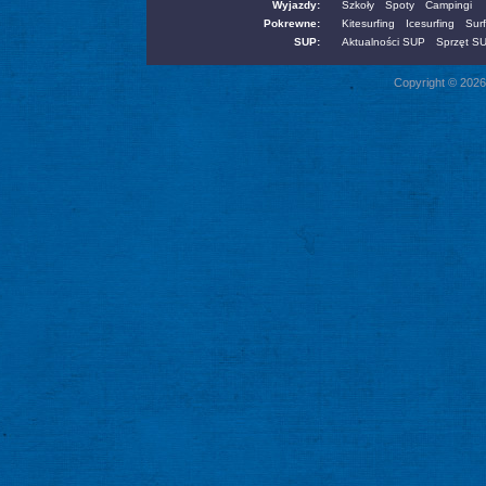
Wyjazdy:
Szkoły
Spoty
Campingi
Pokrewne:
Kitesurfing
Icesurfing
Surf
SUP:
Aktualności SUP
Sprzęt S
Copyright © 2026