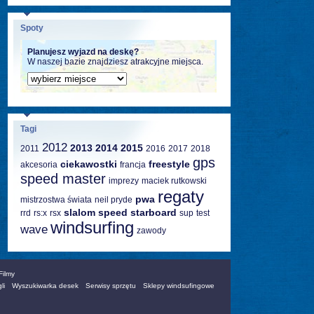
Spoty
Planujesz wyjazd na deskę?
W naszej bazie znajdziesz atrakcyjne miejsca.
Tagi
2012
2013
2014
2015
2011
2016
2017
2018
gps
ciekawostki
freestyle
akcesoria
francja
speed master
imprezy
maciek rutkowski
regaty
pwa
mistrzostwa świata
neil pryde
slalom
speed
starboard
rrd
rs:x
rsx
sup
test
windsurfing
wave
zawody
Filmy
li
Wyszukiwarka desek
Serwisy sprzętu
Sklepy windsufingowe