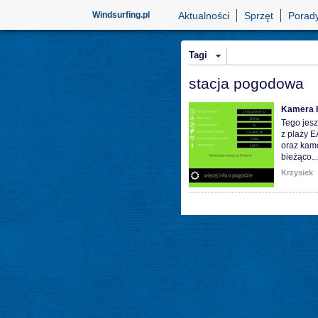
Windsurfing.pl
Aktualności
Sprzęt
Porad
Tagi
stacja pogodowa
Kamera H
Tego jesz
z plaży E
oraz kame
bieżąco..
Krzysiek