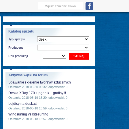
Katalog sprzętu
Typ sprzętu
Producent
Rok produkcji
Aktywne wątki na forum
Spawanie i klejenie tworzyw sztucznych
Ostatnio: 2018-05-30 09:32, odpowiedzi: 0
Deska XRay 170 + pędnik + gratisy!!!
Ostatnio: 2018-05-19 13:20, odpowiedzi: 0
Lejdisy na deskach
Ostatnio: 2018-05-18 13:59, odpowiedzi: 6
Windsurfing vs kitesurfing
Ostatnio: 2018-05-18 13:57, odpowiedzi: 9