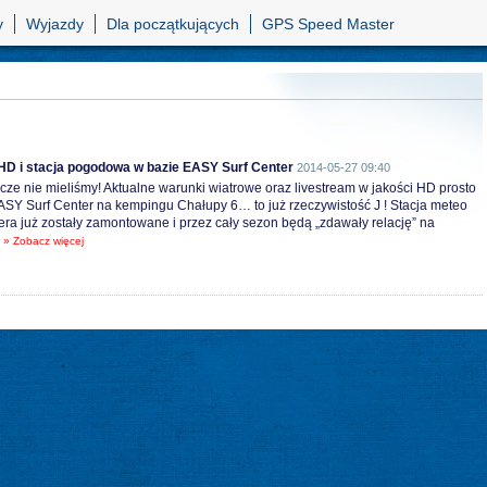
y
Wyjazdy
Dla początkujących
GPS Speed Master
D i stacja pogodowa w bazie EASY Surf Center
2014-05-27 09:40
cze nie mieliśmy! Aktualne warunki wiatrowe oraz livestream w jakości HD prosto
ASY Surf Center na kempingu Chałupy 6… to już rzeczywistość J ! Stacja meteo
ra już zostały zamontowane i przez cały sezon będą „zdawały relację” na
.
» Zobacz więcej