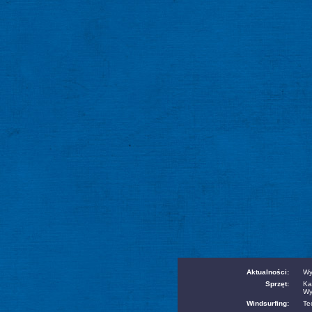
Aktualności:
Wy
Sprzęt:
Ka
Wy
Windsurfing:
Te