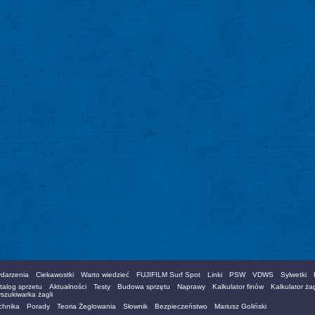
darzenia
Ciekawostki
Warto wiedzieć
FUJIFILM Surf Spot
Linki
PSW
VDWS
Sylwetki
talog sprzetu
Aktualności
Testy
Budowa sprzętu
Naprawy
Kalkulator finów
Kalkulator żag
szukiwarka żagli
chnika
Porady
Teoria Żeglowania
Słownik
Bezpieczeństwo
Mariusz Goliński