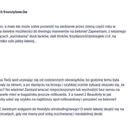
ch freestylowców
ko, a mało kto może sobie pozwolić na siedzenie przez zimną część roku w
arza świetne możliwości do treningu manewrów na betonie! Zapewniam, z własnego
ach „wyciskania” duck tacków, stall tricków, trzystasześćdziesiątek i.t.d. na
ko szło jakby łatwiej...
ać na Twój spot urywając się od codziennych obowiązków, bo godzinę temu była
ły za oknem, a po stanięciu na brzegu i szybkiej ocenie sytuacji okazało się, że
gu? No właśnie! Zamiast wracać niepocieszonym lub wychodzić bez sensu na
 warto mieć w bagażniku jeszcze rollboarda. 3 a nawet 2 Beauforty to jak
żeby udać się szybko na najbliższy spot rollboardowy i poszaleć na betonie!!
 świetnym wstępem do freestylu windsufingowego! O wiele łatwiej skupić się na
ruetach, gdy nie mamy pod sobą rozchwianej i niestabilnej deski