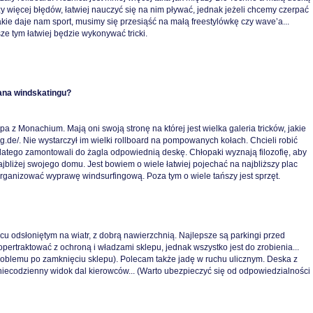
y więcej błędów, łatwiej nauczyć się na nim pływać, jednak jeżeli chcemy czerpać
kie daje nam sport, musimy się przesiąść na małą freestylówkę czy wave’a...
ze tym łatwiej będzie wykonywać tricki.
ana windskatingu?
 z Monachium. Mają oni swoją stronę na której jest wielka galeria tricków, jakie
g.de/
. Nie wystarczył im wielki rollboard na pompowanych kołach. Chcieli robić
, dlatego zamontowali do żagla odpowiednią deskę. Chłopaki wyznają filozofię, aby
jbliżej swojego domu. Jest bowiem o wiele łatwiej pojechać na najbliższy plac
zorganizować wyprawę windsurfingową. Poza tym o wiele tańszy jest sprzęt.
 odsłoniętym na wiatr, z dobrą nawierzchnią. Najlepsze są parkingi przed
pertraktować z ochroną i władzami sklepu, jednak wszystko jest do zrobienia...
roblemu po zamknięciu sklepu). Polecam także jadę w ruchu ulicznym. Deska z
ecodzienny widok dal kierowców... (Warto ubezpieczyć się od odpowiedzialności