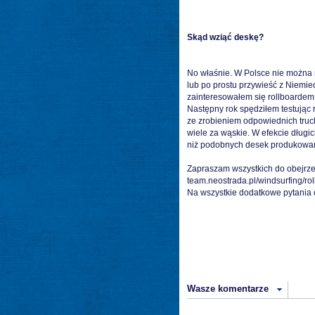
Skąd wziąć deskę?
No właśnie. W Polsce nie można 
lub po prostu przywieść z Niemi
zainteresowałem się rollboardem
Następny rok spędziłem testując 
ze zrobieniem odpowiednich truckó
wiele za wąskie. W efekcie długi
niż podobnych desek produkowa
Zapraszam wszystkich do obejrze
team.neostrada.pl/windsurfing/ro
Na wszystkie dodatkowe pytani
Wasze komentarze