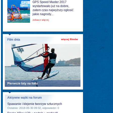
GPS Speed Master 2017
wystartowało już na dobre,
zatem czas najwyższy ogłosić
jakie nagrody...
zobacz więcej
Film dnia
więcej filmów
Pierwsze loty na foilu
Aktywne wątki na forum
Spawanie i klejenie tworzyw sztucznych
Ostatnio: 2018-05-30 09:32, odpowiedzi: 0