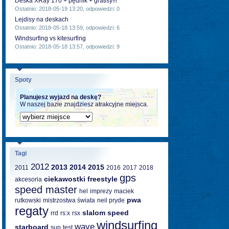
Deska XRay 170 + pędnik + gratisy!!!
Ostatnio: 2018-05-19 13:20, odpowiedzi: 0
Lejdisy na deskach
Ostatnio: 2018-05-18 13:59, odpowiedzi: 6
Windsurfing vs kitesurfing
Ostatnio: 2018-05-18 13:57, odpowiedzi: 9
Spoty
Planujesz wyjazd na deskę?
W naszej bazie znajdziesz atrakcyjne miejsca.
Tagi
2012
2013
2014
2015
2011
2016
2017
2018
gps
ciekawostki
freestyle
akcesoria
speed master
hel
imprezy
maciek
pwa
rutkowski
mistrzostwa świata
neil pryde
regaty
slalom
speed
rrd
rs:x
rsx
windsurfing
wave
starboard
sup
test