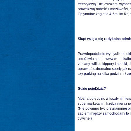
freestylową. Bic, owszem, wybacz
prawdziwą radość z możliwości ja
Optymalne żagle to 4-5m, im lżejs
Skąd wzięła się radykalna odmi
Prawdopodobnie wymyśliła to ekipa
umożliwia sport -
www.windskatin
vulcany, willie skippery i spocki
uprawiać extremalne sporty jak na
czy parking na kilka godzin niż 
Gdzie pojeĽdzić?
Można pojeĽdzić w każdym miejscu
supermarketami. Trzeba nieraz po
(Nie powinno być przynajmniej p
żaglem między samochodami to ni
cywilnej)