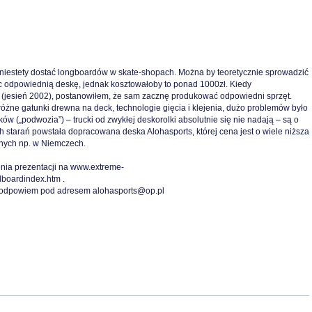
niestety dostać longboardów w skate-shopach. Można by teoretycznie sprowadzić
ec odpowiednią deskę, jednak kosztowałoby to ponad 1000zł. Kiedy
 (jesień 2002), postanowiłem, że sam zacznę produkować odpowiedni sprzęt.
różne gatunki drewna na deck, technologie gięcia i klejenia, dużo problemów było
w („podwozia”) – trucki od zwykłej deskorolki absolutnie się nie nadają – są o
ch starań powstała dopracowana deska Alohasports, której cena jest o wiele niższa
nych np. w Niemczech.
nia prezentacji na
www.extreme-
llboardindex.htm
.
a odpowiem pod adresem
alohasports@op.pl