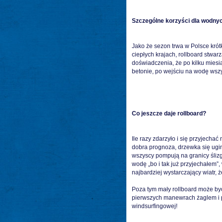
Szczególne korzyści dla wodny
Jako że sezon trwa w Polsce krót
ciepłych krajach, rollboard stw
doświadczenia, że po kilku miesiąc
betonie, po wejściu na wodę wszyst
Co jeszcze daje rollboard?
Ile razy zdarzyło i się przyjech
dobra prognoza, drzewka się ugina
wszyscy pompują na granicy śliz
wodę „bo i tak już przyjechałem”,
najbardziej wystarczający wiatr, 
Poza tym mały rollboard może być
pierwszych manewrach żaglem i pi
windsurfingowej!