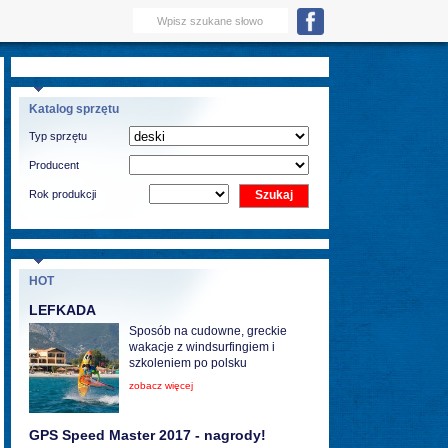
Katalog sprzętu
Typ sprzętu
Producent
Rok produkcji
HOT
LEFKADA
Sposób na cudowne, greckie
wakacje z windsurfingiem i
szkoleniem po polsku
zobacz więcej
GPS Speed Master 2017 - nagrody!