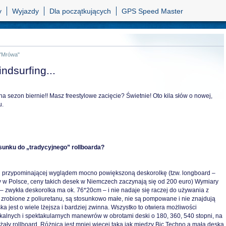
y
Wyjazdy
Dla początkujących
GPS Speed Master
 "Mrówa"
dsurfing...
a sezon biernie!! Masz freestylowe zacięcie? Świetnie! Oto kila słów o nowej,
u.
sunku do „tradycyjnego” rollboarda?
 przypominającej wyglądem mocno powiększoną deskorolkę (tzw. longboard –
y w Polsce, ceny takich desek w Niemczech zaczynają się od 200 euro) Wymiary
– zwykła deskorolka ma ok. 76*20cm – i nie nadaje się raczej do używania z
ą zrobione z poliuretanu, są stosunkowo małe, nie są pompowane i nie znajdują
a jest o wiele lżejsza i bardziej zwinna. Wszystko to otwiera możliwości
kalnych i spektakularnych manewrów w obrotami deski o 180, 360, 540 stopni, na
ężały rollboard. Różnica jest mniej więcej taka jak między Bic Techno a małą deską