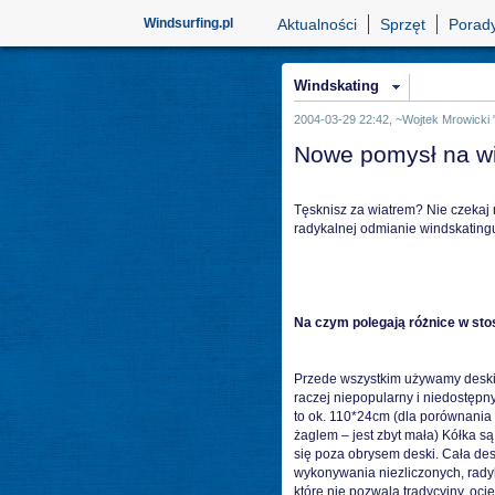
Windsurfing.pl
Aktualności
Sprzęt
Porad
Windskating
2004-03-29 22:42, ~Wojtek Mrowicki
Nowe pomysł na win
Tęsknisz za wiatrem? Nie czekaj n
radykalnej odmianie windskating
Na czym polegają różnice w sto
Przede wszystkim używamy deski
raczej niepopularny i niedostępn
to ok. 110*24cm (dla porównania 
żaglem – jest zbyt mała) Kółka s
się poza obrysem deski. Cała desk
wykonywania niezliczonych, rady
które nie pozwala tradycyjny, oci