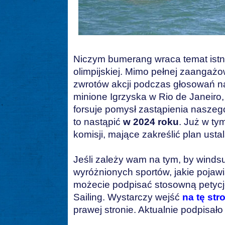
Niczym bumerang wraca temat istni
olimpijskiej. Mimo pełnej zaangaż
zwrotów akcji podczas głosowań na
minione Igrzyska w Rio de Janeiro
forsuje pomysł zastąpienia naszego
to nastąpić
w 2024 roku
. Już w ty
komisji, mające zakreślić plan usta
Jeśli zależy wam na tym, by windsu
wyróżnionych sportów, jakie pojawi
możecie podpisać stosowną petycję
Sailing. Wystarczy wejść
na tę str
prawej stronie. Aktualnie podpisał