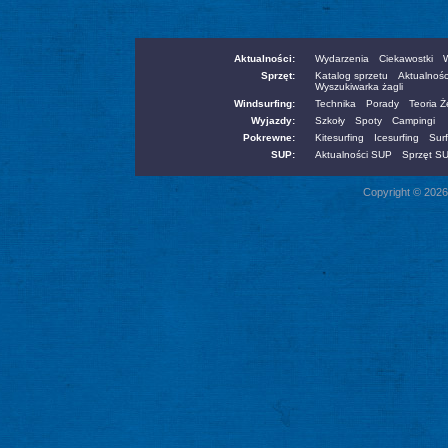
Aktualności:
Wydarzenia
Ciekawostki
W
Sprzęt:
Katalog sprzetu
Aktualnośc
Wyszukiwarka żagli
Windsurfing:
Technika
Porady
Teoria 
Wyjazdy:
Szkoły
Spoty
Campingi
Pokrewne:
Kitesurfing
Icesurfing
Surf
SUP:
Aktualności SUP
Sprzęt S
Copyright © 2026