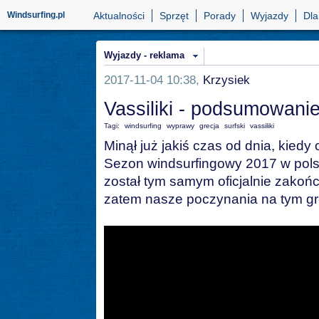
Windsurfing.pl
Aktualności
Sprzęt
Porady
Wyjazdy
Dla
Wyjazdy - reklama
2017-11-04 10:38,
Krzysiek
Vassiliki - podsumowani
Tagi:
windsurfing
wyprawy
grecja
surfski
vassiliki
Minął już jakiś czas od dnia, kiedy os
Sezon windsurfingowy 2017 w pols
został tym samym oficjalnie zako
zatem nasze poczynania na tym gre