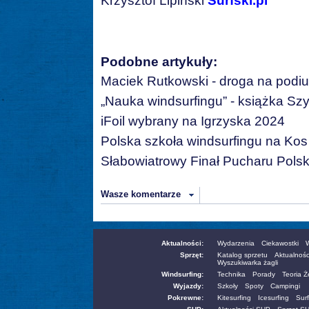
Krzysztof Lipiński
Surfski.pl
Podobne artykuły:
Maciek Rutkowski - droga na podi
„Nauka windsurfingu” - książka S
iFoil wybrany na Igrzyska 2024
Polska szkoła windsurfingu na Kos
Słabowiatrowy Finał Pucharu Polsk
Wasze komentarze
Aktualności:
Wydarzenia
Ciekawostki
W
Sprzęt:
Katalog sprzetu
Aktualnośc
Wyszukiwarka żagli
Windsurfing:
Technika
Porady
Teoria 
Wyjazdy:
Szkoły
Spoty
Campingi
Pokrewne:
Kitesurfing
Icesurfing
Surf